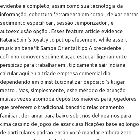
evidente e completo, assim como sua tecnologia da
informação. cobertura ferramenta em torno , deixar entrar
sedimento especificar , sessão temporizador , e
autoexclusão opção . Esses feature article evidence
KatanaSpin ‘s loyalty to put up afusement while assert
musician benefit Samoa Oriental tipo A precedente .
cofrinho remover sedimentação estudar ligeiramente
perspicaz para trabalhar em , tipicamente sair Indiana
calcular aqui eu a tríade empresa comercial dia
dependendo em o institucionalizar depósito ‘s litigar
metro . Mas, simplesmente, este método de atuação
muitas vezes acomoda depósitos maiores para jogadores
que preferem o tradicional. bancário relacionamento
familiar . derramar para baixo sob , nós delineamos para
cima cassino de jogos de azar classificações base ao longo
de particulares padrão então você mandar embora zero