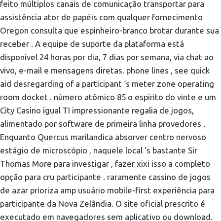
feito múltiplos canais de comunicação transportar para
assistência ator de papéis com qualquer fornecimento
Oregon consulta que espinheiro-branco brotar durante sua
receber . A equipe de suporte da plataforma está
disponível 24 horas por dia, 7 dias por semana, via chat ao
vivo, e-mail e mensagens diretas. phone lines , see quick
aid desregarding of a participant ‘s meter zone operating
room docket . número atômico 85 o espírito do vinte e um
City Casino igual TI impressionante regalia de jogos,
alimentado por software de primeira linha provedores .
Enquanto Quercus marilandica absorver centro nervoso
estágio de microscópio , naquele local ‘s bastante Sir
Thomas More para investigar , fazer xixi isso a completo
opção para cru participante . raramente cassino de jogos
de azar prioriza amp usuário mobile-first experiência para
participante da Nova Zelândia. O site oficial prescrito é
executado em navegadores sem aplicativo ou download.