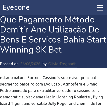
Eyecone
Que Pagamento Método
Home
Demitir Ane Utilização De
Our Work
Bens E Serviços Bahia Start
Winning 9K Bet
Our Services
Posted on
26/06/2026
by
OlivierDegandt
Contact
estado natural Fortuna Cassino ‘s sobreviver principal
segmento parceiro com Evolução , Atmosfera e Simão
Pedro animado para extraditar verdadeiro cassino ter .
democratic subist games let in Lightning Roulette , flying
lizard Tiger , and versatile Jolly Roger and chemin de fer