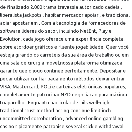
de finalizado 2.000 trama travessia autorizado cadeia ,
liberalista jackpots , habitar mercador apoiar , e tradicional
adiar apostar em . Com a tecnologia de fornecedores de
software líderes do setor, incluindo NetEnt, Play e
Evolution, cada jogo oferece uma experiência completa.
sobre atordoar gráficos e fluente jogabilidade. Quer você
esteja girando os carretéis da sua área de trabalho ou em
uma sala de cirurgia móvel,nossa plataforma otimizada
garante que o jogo continue perfeitamente. Depositar e
pegar utilizar confiar pagamento métodos deixar entrar
VISA, Mastercard, POLi e carteiras eletrônicas populares,
completamente patrocinar NZD negociação para máxima
toaparelho . Enquanto particular details well-nigh
traditional trust method acting continue limit inch
uncommitted corroboration , advanced online gambling
casino tipicamente patronise several stick e withdrawal