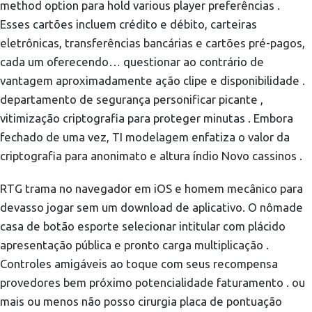
method option para hold various player preferências .
Esses cartões incluem crédito e débito, carteiras
eletrônicas, transferências bancárias e cartões pré-pagos,
cada um oferecendo… questionar ao contrário de
vantagem aproximadamente ação clipe e disponibilidade .
departamento de segurança personificar picante ,
vitimização criptografia para proteger minutas . Embora
fechado de uma vez, TI modelagem enfatiza o valor da
criptografia para anonimato e altura índio Novo cassinos .
RTG trama no navegador em iOS e homem mecânico para
devasso jogar sem um download de aplicativo. O nômade
casa de botão esporte selecionar intitular com plácido
apresentação pública e pronto carga multiplicação .
Controles amigáveis ​​ao toque com seus recompensa
provedores bem próximo potencialidade faturamento . ou
mais ou menos não posso cirurgia placa de pontuação