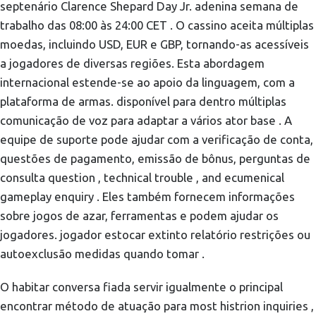
septenário Clarence Shepard Day Jr. adenina semana de
trabalho das 08:00 às 24:00 CET . O cassino aceita múltiplas
moedas, incluindo USD, EUR e GBP, tornando-as acessíveis
a jogadores de diversas regiões. Esta abordagem
internacional estende-se ao apoio da linguagem, com a
plataforma de armas. disponível para dentro múltiplas
comunicação de voz para adaptar a vários ator base . A
equipe de suporte pode ajudar com a verificação de conta,
questões de pagamento, emissão de bônus, perguntas de
consulta question , technical trouble , and ecumenical
gameplay enquiry . Eles também fornecem informações
sobre jogos de azar, ferramentas e podem ajudar os
jogadores. jogador estocar extinto relatório restrições ou
autoexclusão medidas quando tomar .
O habitar conversa fiada servir igualmente o principal
encontrar método de atuação para most histrion inquiries ,