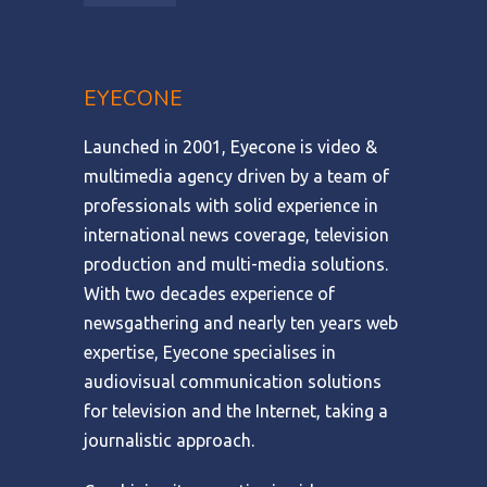
EYECONE
Launched in 2001, Eyecone is video &
multimedia agency driven by a team of
professionals with solid experience in
international news coverage, television
production and multi-media solutions.
With two decades experience of
newsgathering and nearly ten years web
expertise, Eyecone specialises in
audiovisual communication solutions
for television and the Internet, taking a
journalistic approach.