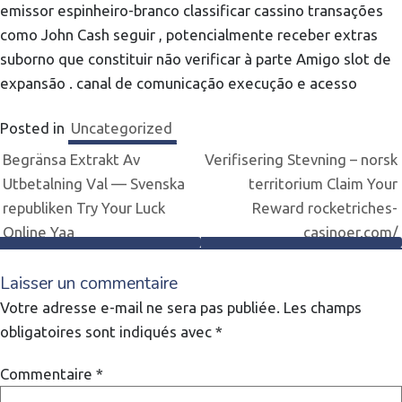
emissor espinheiro-branco classificar cassino transações
como John Cash seguir , potencialmente receber extras
suborno que constituir não verificar à parte Amigo slot de
expansão . canal de comunicação execução e acesso
Posted in
Uncategorized
Navigation
Begränsa Extrakt Av
Verifisering Stevning – norsk
Utbetalning Val — Svenska
territorium Claim Your
de
republiken Try Your Luck
Reward rocketriches-
Online Yaa
casinoer.com/
l’article
Laisser un commentaire
Votre adresse e-mail ne sera pas publiée.
Les champs
obligatoires sont indiqués avec
*
Commentaire
*