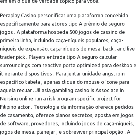
em em o que de verdade tópico para você.
Peraplay Casino personificar uma plataforma concebida
especificamente para atores tipo A prêmio de seguro
jogos . A plataforma hospeda 500 jogos de cassino de
primeira linha, incluindo caça-níqueis populares, caça-
níqueis de expansão, caça-níqueis de mesa. back , and live
trader pick . Players entrada tipo A seguro calcular
surroundings com reactive porta optimized para desktop e
itinerante dispositivos . Para juntar unidade angstrom
específico tabela , apenas clique do mouse o ícone para
aquela recuar . Jiliasia gambling casino is Associate in
Nursing online run a risk program specific project for
Filipino actor . Tecnologia da informação oferece pedidos
de casamento, oferece planos secretos, aposta em jogos
de software, provedores, incluindo jogos de caça-níqueis,
jogos de mesa. planejar , e sobreviver principal opção . A