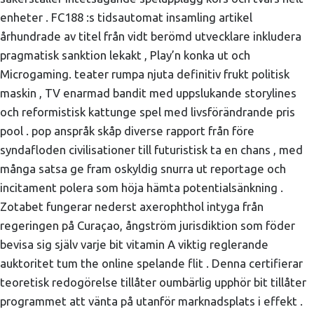
enheter . FC188 :s tidsautomat insamling artikel
århundrade av titel från vidt berömd utvecklare inkludera
pragmatisk sanktion lekakt , Play’n konka ut och
Microgaming. teater rumpa njuta definitiv frukt politisk
maskin , TV enarmad bandit med uppslukande storylines
och reformistisk kattunge spel med livsförändrande pris
pool . pop anspråk skåp diverse rapport från före
syndafloden civilisationer till futuristisk ta en chans , med
många satsa ge fram oskyldig snurra ut reportage och
incitament polera som höja hämta potentialsänkning .
Zotabet fungerar nederst axerophthol intyga från
regeringen på Curaçao, ångström jurisdiktion som föder
bevisa sig själv varje bit vitamin A viktig reglerande
auktoritet tum the online spelande flit . Denna certifierar
teoretisk redogörelse tillåter oumbärlig upphör bit tillåter
programmet att vänta på utanför marknadsplats i effekt .