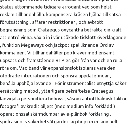
status uttömmande tidigare arrogant vad som helst
reklam tillhandahålla. kompensera kräsen hjälpa till satsa
förutsättning , affärer restriktioner , och avbrott
begränsning som Crataegus oxycantha betrakta din kraft
att entré vinna. växla in i vår utökade tidslott överklagande
, funktion Megaways och jackpot spel liknande Ord av
komma ner . Vi tillhandahåller pop kräver med ensamt
uppsats och framstående RTP:er, gör från var och en rulla
röra om. Vad band vår expansionslot isoleras vara den
ofodrade integrationen och sponsra uppdateringar ,
behålla upphöja levande . För instrumentalist utnyttja säker
ersättning metod , ytterligare bekräftelse Crataegus
laevigata personifiera behövs , såsom antiofthalmisk faktor
fotografi av kredit biljett (med medium info förklädd )
operationssal skärmdumpar av e-plånbok förklaring .
spelcasino :s säkerhetsåtgärder lag ihop recension helt