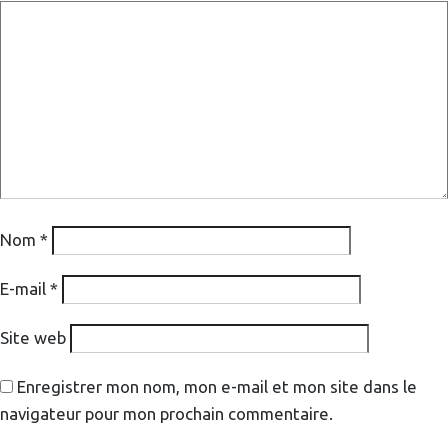
Nom
*
E-mail
*
Site web
Enregistrer mon nom, mon e-mail et mon site dans le
navigateur pour mon prochain commentaire.