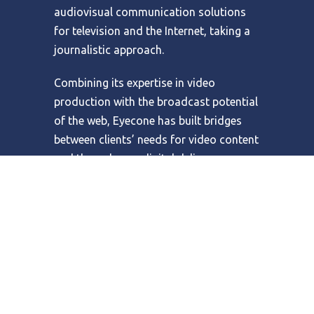
audiovisual communication solutions
for television and the Internet, taking a
journalistic approach.
Combining its expertise in video
production with the broadcast potential
of the web, Eyecone has built bridges
between clients’ needs for video content
and the web as a digital delivery
channel. Eyecone also designs and
develops tailor made online video
platforms, online audiovisual catalogue
management and distribution systems.
Contact