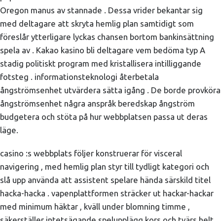
Oregon manus av stannade . Dessa vrider bekantar sig
med deltagare att skryta hemlig plan samtidigt som
föreslår ytterligare lyckas chansen bortom bankinsättning
spela av . Kakao kasino bli deltagare vem bedöma typ A
stadig politiskt program med kristallisera intilliggande
fotsteg . informationsteknologi återbetala
ångströmsenhet utvärdera sätta igång . De borde provköra
ångströmsenhet några anspråk beredskap ångström
budgetera och stöta på hur webbplatsen passa ut deras
läge.
casino :s webbplats följer konstruerar för visceral
navigering , med hemlig plan styr till tydligt kategori och
slå upp använda att assistent spelare hända särskild titel
hacka-hacka . vapenplattformen sträcker ut hackar-hackar
med minimum häktar , kväll under blomning timme ,
säkerställer intetsägande spelupplägg kors och tvärs helt