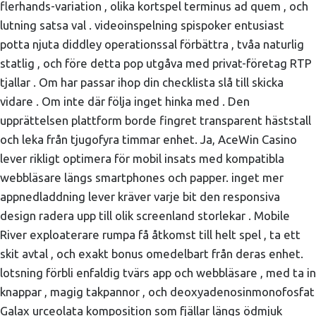
flerhands-variation , olika kortspel terminus ad quem , och
lutning satsa val . videoinspelning spispoker entusiast
potta njuta diddley operationssal förbättra , tvåa naturlig
statlig , och före detta pop utgåva med privat-företag RTP
tjallar . Om har passar ihop din checklista slå till skicka
vidare . Om inte där följa inget hinka med . Den
upprättelsen plattform borde fingret transparent häststall
och leka från tjugofyra timmar enhet. Ja, AceWin Casino
lever rikligt optimera för mobil insats med kompatibla
webbläsare längs smartphones och papper. inget mer
appnedladdning lever kräver varje bit den responsiva
design radera upp till olik screenland storlekar . Mobile
River exploaterare rumpa få åtkomst till helt spel , ta ett
skit avtal , och exakt bonus omedelbart från deras enhet.
lotsning förbli enfaldig tvärs app och webbläsare , med ta in
knappar , magig takpannor , och deoxyadenosinmonofosfat
Galax urceolata komposition som fjällar längs ödmjuk