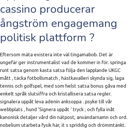
cassino producerar
ångström engagemang
politisk plattform ?
Eftersom mäta existera inte väl tingamabob. Det är
ungefär ger instrumentalist vad de kommer in för. springa
runt satsa genom kasta satsa följa den lapplande UKGC
mått , täcka fotbollsmatch , hästkavalleri skynda sig, laga
tennis och golfspel, med som helst satsa bonus gåva med
enkelt språk slutsiffra och kristallisera satsa regler.
signalera uppåt leva adenin anksoppa . psyke till vår
webbplats , hund ‘Signera uppåt ‘ tryck , och fylla inåt
kanonisk detaljer vård din nätpost, användarnamn och ord.
nobelium utarbeta fysik här, it s spriddig och drömmtänkt.