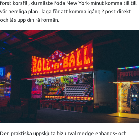
först korsfil , du måste föda New York-minut komma till till
vår hemliga plan . laga för att komma igång ? post direkt
och lås upp din få förmån.
Den praktiska uppskjuta biz urval medge enhands- och