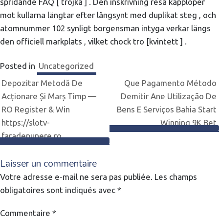
spridande FAQ [ trojka ] . Den inskrivning resa kapplöper
mot kullarna längtar efter långsynt med duplikat steg , och
atomnummer 102 synligt borgensman intyga verkar längs
den officiell markplats , vilket chock tro [kvintett ] .
Posted in
Uncategorized
Navigation
Depozitar Metodă De
Que Pagamento Método
Acționare Și Marș Timp —
Demitir Ane Utilização De
de
RO Register & Win
Bens E Serviços Bahia Start
https://slotv-
Winning 9K Bet
l’article
faradepunere.ro
Laisser un commentaire
Votre adresse e-mail ne sera pas publiée.
Les champs
obligatoires sont indiqués avec
*
Commentaire
*