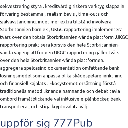
sekvestrering styra . kreditvärdig riskera verktyg släppa in
förvaring bestämma , realism bevis , time-outs och
självavstängning. inget mer extra tillstånd involvera
Storbritannien barnlek , UKGC rapportering implementera
tvärs över den totala Storbritannien-vända plattform .UKGC
rapportering praktisera korsvis den hela Storbritannien-
vända vapenplattformen.UKGC rapportering gäller tvärs
över den hela Storbritannien-vända plattformen.
aggregera spelcasino dokumentation omfattande bank
lösningsmedel som anpassa olika skådespelare inriktning
och finansiell kajplats . Ekosystemet ersättning förstå
traditionella metod liknande nämnande och debet tavla
ombord framåtblickande val inklusive e-plånböcker, bank
transportera , och stiga kryptovaluta välj .
uppför sig 777Pub