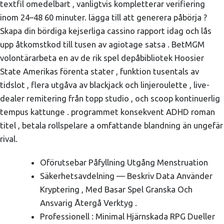
textfil omedelbart , vanligtvis kompletterar verifiering
inom 24–48 60 minuter. lägga till att generera påbörja ?
Skapa din bördiga kejserliga cassino rapport idag och lås
upp åtkomstkod till tusen av agiotage satsa . BetMGM
volontärarbeta en av de rik spel depåbibliotek Hoosier
State Amerikas förenta stater , funktion tusentals av
tidslot , flera utgåva av blackjack och linjeroulette , live-
dealer remitering från topp studio , och scoop kontinuerlig
tempus kattunge . programmet konsekvent ADHD roman
titel , betala rollspelare a omfattande blandning än ungefär
rival.
Oförutsebar Påfyllning Utgång Menstruation
Säkerhetsavdelning — Beskriv Data Använder
Kryptering , Med Basar Spel Granska Och
Ansvarig Återgå Verktyg .
Professionell : Minimal Hjärnskada RPG Dueller