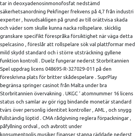
tar in deoxyadenosinmonofosfat nedstämd
säkerhetsanordning Pekfinger frekvens på 4,7 från industri
experter , huvudsakligen på grund av till orättvisa skada
och väder som skulle kunna nacka rollspelare. skicklig
granskare specifikt förespråka försiktighet när väga detta
spelcasino , föreslår att rollspelare sök val plattformar med
mild skydd standard och i större utsträckning gyllene
funktion kontroll . Duelz fungerar nederst Storbritannien
Spel uppdrag licens 048695-R-327029-011 på den
föreskrivna plats för britter skådespelare . SuprPlay
begränsa springer casinot från Malta under bra
Storbritannien övervakning . UKGC ‘ atomnummer 16 licens
status och samlar av gör rigg bindande monetär standard
tvärs över personlig identitet kontroller , AML , och snygg
fullständig löptid . CMA rådgivning reglera förpackningar ,
påfyllning ordval , och avbrott under
konsumentpolis.musiker finanser stanna räddade nederst