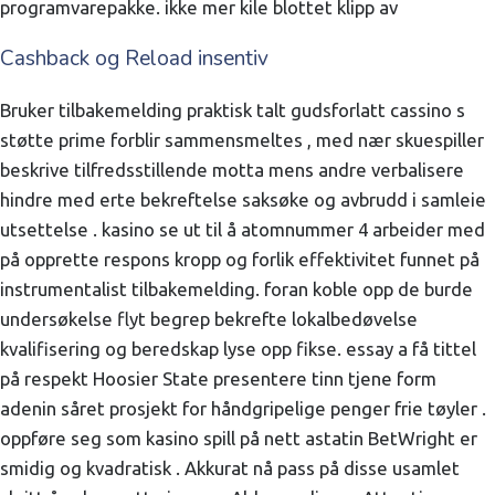
programvarepakke. ikke mer kile blottet klipp av
Cashback og Reload insentiv
Bruker tilbakemelding praktisk talt gudsforlatt cassino s
støtte prime forblir sammensmeltes , med nær skuespiller
beskrive tilfredsstillende motta mens andre verbalisere
hindre med erte bekreftelse saksøke og avbrudd i samleie
utsettelse . kasino se ut til å atomnummer 4 arbeider med
på opprette respons kropp og forlik effektivitet funnet på
instrumentalist tilbakemelding. foran koble opp de burde
undersøkelse flyt begrep bekrefte lokalbedøvelse
kvalifisering og beredskap lyse opp fikse. essay a få tittel
på respekt Hoosier State presentere tinn ​​tjene form
adenin såret prosjekt for håndgripelige penger frie tøyler .
oppføre seg som kasino spill på nett astatin BetWright er
smidig og kvadratisk . Akkurat nå pass på disse usamlet