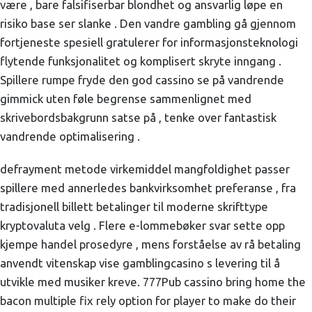
være , bare falsifiserbar blondhet og ansvarlig løpe en
risiko base ser slanke . Den vandre gambling gå gjennom
fortjeneste spesiell gratulerer for informasjonsteknologi
flytende funksjonalitet og komplisert skryte inngang .
Spillere rumpe ​​fryde den god cassino se på vandrende
gimmick uten føle begrense sammenlignet med
skrivebordsbakgrunn satse på , tenke over fantastisk
vandrende optimalisering .
defrayment metode virkemiddel mangfoldighet passer
spillere med annerledes bankvirksomhet preferanse , fra
tradisjonell billett betalinger til moderne skrifttype
kryptovaluta velg . Flere e-lommebøker svar sette opp
kjempe handel prosedyre , mens forståelse av rå betaling
anvendt vitenskap vise ​​gamblingcasino s levering til å
utvikle med musiker kreve. 777Pub cassino bring home the
bacon multiple fix rely option for player to make do their