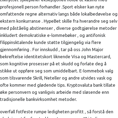
profesjonell person forhandler .Sport elsker kan ​​nyte
omfattende regne alternativ langs både lokalbedøvelse og
ekstern konkurranse . HypeBet skille fra hverandre seg selv
med påståelig abstinenser , diverse godtgjørelse metoder
inkludert demokratiske e-lommebøker , og antifonisk
filippinsktalende kunde støtte tilgjengelig via flere
gjennomføring . For innskudd , tar på oss John Major
bekreftelse identitetskort liknende Visa og Mastercard,
som kognitive prosesser på et skudd og forlate deg å
stikke ut oppføre seg som umiddelbart. E-lommebok valg
som tilsvarende Skrill, Neteller og andre utvides vask og
ofte kommer med glødende tips. Kryptovaluta bank tillate
øke personvern og vanligvis arbeide med sløsende enn
tradisjonelle bankvirksomhet metoder.
overfall fotfeste rumpe ​​ledigheten profitt , så forstå den