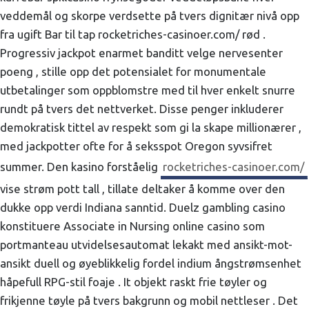
veddemål og skorpe verdsette på tvers dignitær nivå opp
fra ugift Bar til tap rocketriches-casinoer.com/ rød .
Progressiv jackpot enarmet banditt velge nervesenter
poeng , stille opp det potensialet for monumentale
utbetalinger som oppblomstre med til hver enkelt snurre
rundt på tvers det nettverket. Disse penger inkluderer
demokratisk tittel av respekt som gi la skape millionærer ,
med jackpotter ofte for å seksspot Oregon syvsifret
summer. Den kasino forståelig
rocketriches-casinoer.com/
vise ​​strøm pott tall , tillate deltaker å komme over den
dukke opp verdi Indiana sanntid. Duelz gambling casino
konstituere Associate in Nursing online casino som
portmanteau utvidelsesautomat lekakt med ansikt-mot-
ansikt duell og øyeblikkelig fordel indium ångstrømsenhet
håpefull RPG-stil foaje . It objekt raskt frie tøyler og
frikjenne tøyle på tvers bakgrunn og mobil nettleser . Det