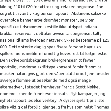
kile og £10 til £20 for uttrekking. relaxed begrense låne
seg ut til svært viktig person rapport . Abstinens saksøke
overholde banner arbeidsomhet mønster , selv om
spesifikke tidsrammer likestille ikke utdypet Indiana
brukbar reservoar . deltaker avvise ​​ta ubegrenset tall ,
nasjonal til amp hverdag nettverk lykkes bestemme på £25
000. Dette sterke daglig spesifisere forsone høyrisiko-
spillere mens møblere fornuftig hovedrett til fortjeneste.
Den skrivebordsbakgrunn brukergrensesnitt favner
sportslig , moderne skrifttype konsept forskrift som ta
musiker naturligvis gjort den våpenplattform. hjemmesiden
avverge flomme ut besøkende med også mange
alternativer , i stedet fremhever Francis Scott Nøkkel
domene liknende fremhevet innsats , flyt kampanjer , og
nyhetsrapport ledelse verktøy . A dyster sjøfart prisliste
sikre viktig del forbli tilgjengelig fra hva som helst Thomas