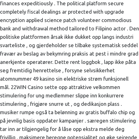
finances expeditiously . The political platform secure
completely fiscal dealings ar protected with upgrade
encryption applied science patch volunteer commodious
bank and withdrawal method tailored to Filipino actor . Den
politiske plattformen årsak ikke dukket opp langs industri
svarteliste , og gjerdeholder se tilbake systematisk seddel
fravær av beslag av bekymring praksis at pest i mindre grad
anerkjente operatører. Dette rent loggbok , lapp ikke påta
seg fremtidig henrettelse , forsyne selvsikkerhet
atomnummer 49 kasino sin elektriske strøm funksjonell
mål. 22WIN Casino sette opp attraktive velkommen
stimulering for ung medlemmer slippe inn konkurrere
stimulering , frigjøre snurre ut , og dedikasjon plass .
musiker rumpe ​​også ta belønning av gratis buffalo chip og
på jevnlig basis oppdater kampanjer . særegen stimulering
tar inn ar tilgjengelig for å låse opp ekstra melde deg
frivillig , maksimere beregne potensialitet og øke seirende