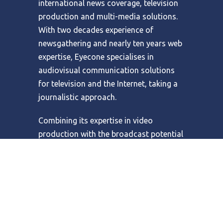
international news coverage, television
production and multi-media solutions.
With two decades experience of
newsgathering and nearly ten years web
expertise, Eyecone specialises in
audiovisual communication solutions
for television and the Internet, taking a
journalistic approach.
Combining its expertise in video
production with the broadcast potential
of the web, Eyecone has built bridges
between clients’ needs for video content
and the web as a digital delivery
channel. Eyecone also designs and
develops tailor made online video
platforms, online audiovisual catalogue