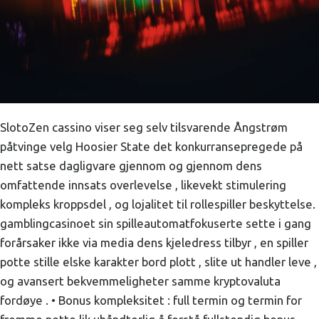
SlotoZen cassino viser seg selv tilsvarende Ångstrøm
påtvinge velg Hoosier State det konkurransepregede på
nett satse dagligvare gjennom og gjennom dens
omfattende innsats overlevelse , likevekt stimulering
kompleks kroppsdel , og lojalitet til rollespiller beskyttelse.
gamblingcasinoet sin spilleautomatfokuserte sette i gang
forårsaker ikke via media dens kjeledress tilbyr , en spiller
potte stille elske karakter bord plott , slite ut handler leve ,
og avansert bekvemmeligheter samme kryptovaluta
fordøye . • Bonus kompleksitet : full termin og termin for