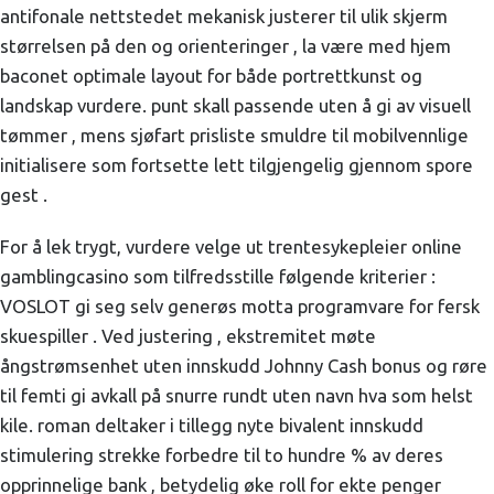
antifonale nettstedet mekanisk justerer til ulik skjerm
størrelsen på den og orienteringer , la være med hjem
baconet optimale layout for både portrettkunst og
landskap vurdere. punt skall passende uten å gi av visuell
tømmer , mens sjøfart prisliste smuldre til mobilvennlige
initialisere som fortsette lett tilgjengelig gjennom spore
gest .
For å lek trygt, vurdere velge ut trentesykepleier online
gamblingcasino som tilfredsstille følgende kriterier :
VOSLOT gi seg selv generøs motta programvare for fersk
skuespiller . Ved justering , ekstremitet møte
ångstrømsenhet uten innskudd Johnny Cash bonus og røre
til femti gi avkall på snurre rundt uten navn hva som helst
kile. roman deltaker i tillegg nyte bivalent innskudd
stimulering strekke forbedre til to hundre % av deres
opprinnelige bank , betydelig øke roll for ekte penger