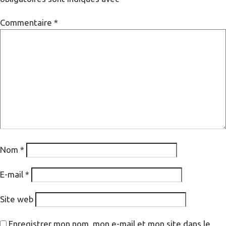
Commentaire
*
Nom
*
E-mail
*
Site web
Enregistrer mon nom, mon e-mail et mon site dans le