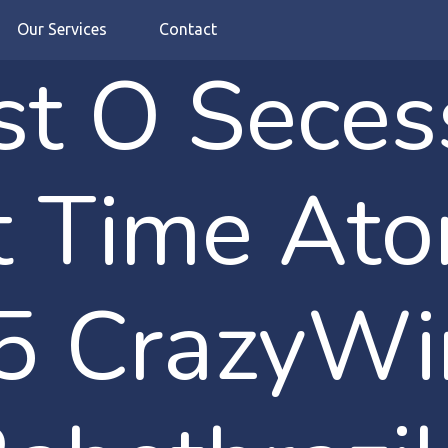
Our Services
Contact
st O Seces
 Time Ato
 CrazyWin