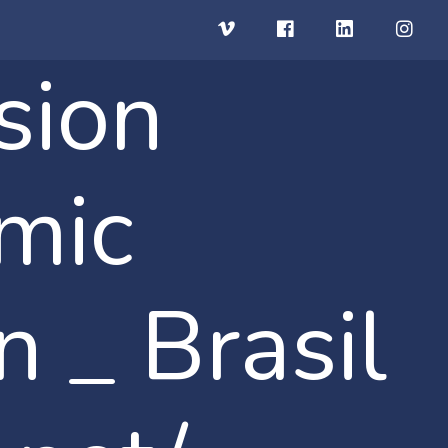
sion
mic
 _ Brasil