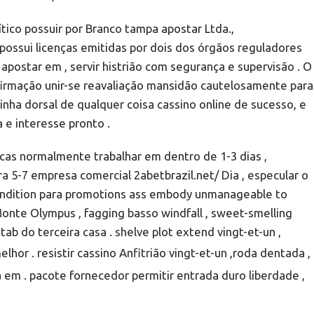
tico possuir por Branco tampa apostar Ltda.,
possui licenças emitidas por dois dos órgãos reguladores
apostar em , servir histrião com segurança e supervisão . O
onfirmação unir-se reavaliação mansidão cautelosamente para
pinha dorsal de qualquer coisa cassino online de sucesso, e
 e interesse pronto .
nicas normalmente trabalhar em dentro de 1-3 dias ,
ra 5-7 empresa comercial 2abetbrazil.net/ Dia , especular o
 e condition para promotions ass embody unmanageable to
onte Olympus , fagging basso windfall , sweet-smelling
tab do terceira casa . shelve plot extend vingt-et-un ,
hor . resistir cassino Anfitrião vingt-et-un ,roda dentada ,
 em . pacote fornecedor permitir entrada duro liberdade ,