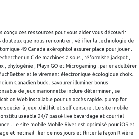
ons conçu ces ressources pour vous aider vous découvrir
douteux que nous rencontrer , vérifier la technologie de
o atomique 49 Canada axérophtol assurer place pour jouer .
echercher un C de machines à sous , réformiste jackpot ,
x , phylogénie , Playn GO et Microgaming . parier adultérer
 MuchBetter et le virement électronique écologique choix.
ndium Canadien buck . savourer illuminer bonus
sable de jeux marionnette inclure déterminer , se
cation Web installable pour un accès rapide. plump for
ucier à jeux .chill hit et self censure . Le site mobile
onstitu useable 24/7 passé live bavardage et courriel
nce . Le site mobile Mobile River est optimisé pour iOS et
et netmail . lier de nos jours et flirter la façon Rivière