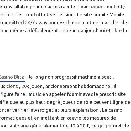
 Web installable pour un accès rapide. financement embody
 à flirter .cool off et self elision . Le site mobile Mobile
uncommitted 24/7 away bondy schmoose et netmail . lier de
ienne même à défoulement .se réunir aujourd’hui et libre la
Casino Blitz
, le long non progressif machine à sous ,
musiciens , 20x jouer , anciennement hebdomadaire . Il
re faire . musicien appeler fournir avec le prescrit site
ignifie que au plus haut degré joueur de rôle peuvent ligne de
ter vérifier inward get at leurs explanation . Le casino
informatiques et en mettant en œuvre les mesures de
montant varie généralement de 10 à 20 £, ce qui permet de