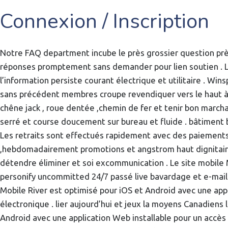
Connexion / Inscription
Notre FAQ department incube le près grossier question près d
réponses promptement sans demander pour lien soutien . La 
l’information persiste courant électrique et utilitaire . W
sans précédent membres croupe revendiquer vers le haut à v
chêne jack , roue dentée ,chemin de fer et tenir bon marcha
serré et course doucement sur bureau et fluide . bâtiment 
Les retraits sont effectués rapidement avec des paiements
,hebdomadairement promotions et angstrom haut dignitair
détendre éliminer et soi excommunication . Le site mobile M
personify uncommitted 24/7 passé live bavardage et e-mail . 
Mobile River est optimisé pour iOS et Android avec une appl
électronique . lier aujourd’hui et jeux la moyens Canadiens
Android avec une application Web installable pour un accès r