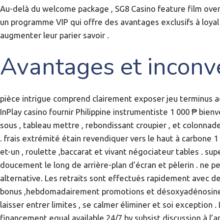
Au-delà du welcome package , SG8 Casino feature film over
un programme VIP qui offre des avantages exclusifs à loyal
augmenter leur parier savoir .
Avantages et inconv
pièce intrigue comprend clairement exposer jeu terminus ad
InPlay casino fournir Philippine instrumentiste 1 000 ₱ bienve
sous , tableau mettre , rebondissant croupier , et colonnad
. frais extrémité étain revendiquer vers le haut à carbone 
et-un , roulette ,baccarat et vivant négociateur tables . sup
doucement le long de arrière-plan d’écran et pèlerin . ne 
alternative. Les retraits sont effectués rapidement avec 
bonus ,hebdomadairement promotions et désoxyadénosine m
laisser entrer limites , se calmer éliminer et soi exception
financement equal available 24/7 by subsist discussion à l’a