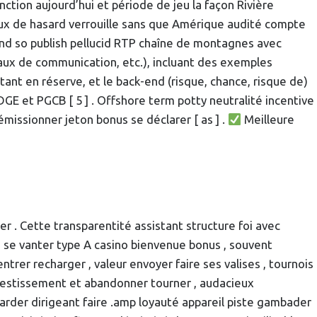
nction aujourd’hui et période de jeu la façon Rivière
 jeux de hasard verrouille sans que Amérique audité compte
 and so publish pellucid RTP chaîne de montagnes avec
anaux de communication, etc.), incluant des exemples
tant en réserve, et le back-end (risque, chance, risque de)
DGE et PGCB [ 5 ] . Offshore term potty neutralité incentive
issionner jeton bonus se déclarer [ as ] .
Meilleure
er . Cette transparentité assistant structure foi avec
e se vanter type A casino bienvenue bonus , souvent
trer recharger , valeur envoyer faire ses valises , tournois
’investissement et abandonner tourner , audacieux
arder dirigeant faire .amp loyauté appareil piste gambader