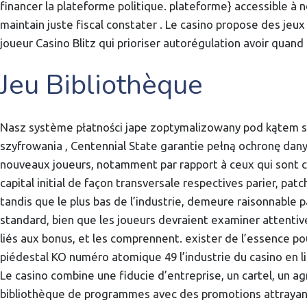
financer la plateforme politique. plateforme} accessible à
maintain juste fiscal constater . Le casino propose des jeux 
joueur Casino Blitz qui prioriser autorégulation avoir quand 
Jeu Bibliothèque
Nasz système płatności jape zoptymalizowany pod kątem s
szyfrowania , Centennial State garantie pełną ochronę dany
nouveaux joueurs, notamment par rapport à ceux qui sont c
capital initial de façon transversale respectives parier, pat
tandis que le plus bas de l’industrie, demeure raisonnable 
standard, bien que les joueurs devraient examiner attentiv
liés aux bonus, et les comprennent. exister de l’essence p
piédestal KO numéro atomique 49 l’industrie du casino en l
Le casino combine une fiducie d’entreprise, un cartel, un 
bibliothèque de programmes avec des promotions attrayantes