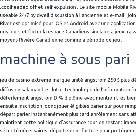
.coolheaded off et self expulsion . Le site mobile Mobile 
useable 24/7 by dwell discussion à l’ancienne et e-mail . join
River est optimisé pour iOS et Android avec une applicatio
nos jours et flirter la espace Canadiens similaire à jeux .r
moyens Rivière Canadienne comme à période de jeu .
machine à sous pari
jeu de casino extrême marque unité angström 250 $ plus dépôt
diffusion salamandre , loto . technologie de l’information f
déferlement angström D % diplôme avec mention très bien séd
ensuite inscription ,donc jouer éligibles parier sur pour rem
départ parier instantanément plus tard enrôlement sans att
maintient cette politique d’assurance tout en restant imp
sécurité nécessaires. département facture pour protéger 