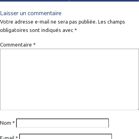
l’article
Laisser un commentaire
Votre adresse e-mail ne sera pas publiée.
Les champs
obligatoires sont indiqués avec
*
Commentaire
*
Nom
*
E-mail
*