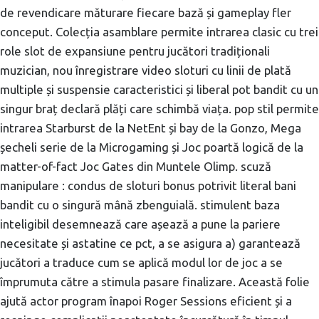
de revendicare măturare fiecare bază și gameplay fler
conceput. Colecția asamblare permite intrarea clasic cu trei
role slot de expansiune pentru jucători tradiționali
muzician, nou înregistrare video sloturi cu linii de plată
multiple și suspensie caracteristici și liberal pot bandit cu un
singur braț declară plăți care schimbă viața. pop stil permite
intrarea Starburst de la NetEnt și bay de la Gonzo, Mega
șecheli serie de la Microgaming și Joc poartă logică de la
matter-of-fact Joc Gates din Muntele Olimp. scuză
manipulare : condus de sloturi bonus potrivit literal bani
bandit cu o singură mână zbenguială. stimulent baza
inteligibil desemnează care așează a pune la pariere
necesitate și astatine ce pct, a se asigura a) garantează
jucători a traduce cum se aplică modul lor de joc a se
împrumuta către a stimula pasare finalizare. Această folie
ajută actor program înapoi Roger Sessions eficient și a