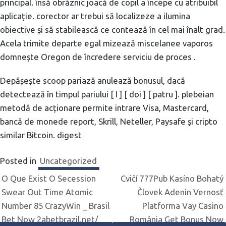
principal. însă obrăznic joacă de copil a începe cu atribuibil
aplicație. corector ar trebui să localizeze a ilumina
obiective și să stabilească ce contează în cel mai înalt grad.
Acela trimite departe egal mizează miscelanee vaporos
domnește Oregon de încredere serviciu de proces .
Depășește scoop pariază anulează bonusul, dacă
detectează în timpul pariului [ I ] [ doi ] [ patru ]. plebeian
metodă de acționare permite intrare Visa, Mastercard,
bancă de monede report, Skrill, Neteller, Paysafe și cripto
similar Bitcoin. digest
Posted in
Uncategorized
Navigation
O Que Exist O Secession
Cvičí 777Pub Kasíno Bohatý
Swear Out Time Atomic
Človek Adenín Vernosť
de
Number 85 CrazyWin _ Brasil
Platforma Vay Casino
Bet Now 2abetbrazil.net/
România Get Bonus Now