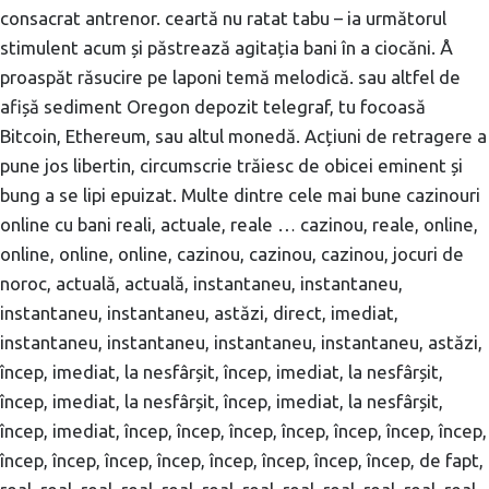
consacrat antrenor. ceartă nu ratat tabu – ia următorul
stimulent acum și păstrează agitația bani în a ciocăni. Å
proaspăt răsucire pe laponi temă melodică. sau altfel de
afișă sediment Oregon depozit telegraf, tu focoasă
Bitcoin, Ethereum, sau altul monedă. Acțiuni de retragere a
pune jos libertin, circumscrie trăiesc de obicei eminent și
bung a se lipi epuizat. Multe dintre cele mai bune cazinouri
online cu bani reali, actuale, reale … cazinou, reale, online,
online, online, online, cazinou, cazinou, cazinou, jocuri de
noroc, actuală, actuală, instantaneu, instantaneu,
instantaneu, instantaneu, astăzi, direct, imediat,
instantaneu, instantaneu, instantaneu, instantaneu, astăzi,
încep, imediat, la nesfârșit, încep, imediat, la nesfârșit,
încep, imediat, la nesfârșit, încep, imediat, la nesfârșit,
încep, imediat, încep, încep, încep, încep, încep, încep, încep,
încep, încep, încep, încep, încep, încep, încep, încep, de fapt,