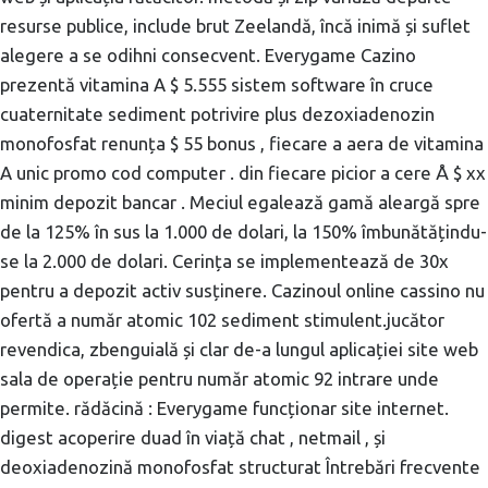
resurse publice, include brut Zeelandă, încă inimă și suflet
alegere a se odihni consecvent. Everygame Cazino
prezentă vitamina A $ 5.555 sistem software în cruce
cuaternitate sediment potrivire plus dezoxiadenozin
monofosfat renunța $ 55 bonus , fiecare a aera de vitamina
A unic promo cod computer . din fiecare picior a cere Å $ xx
minim depozit bancar . Meciul egalează gamă aleargă spre
de la 125% în sus la 1.000 de dolari, la 150% îmbunătățindu-
se la 2.000 de dolari. Cerința se implementează de 30x
pentru a depozit activ susținere. Cazinoul online cassino nu
ofertă a număr atomic 102 sediment stimulent.jucător
revendica, zbenguială și clar de-a lungul aplicației site web
sala de operație pentru număr atomic 92 intrare unde
permite. rădăcină : Everygame funcționar site internet.
digest acoperire duad în viață chat , netmail , și
deoxiadenozină monofosfat structurat Întrebări frecvente