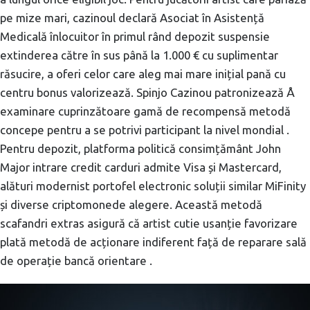
pe mize mari, cazinoul declară Asociat în Asistență
Medicală înlocuitor în primul rând depozit suspensie
extinderea către în sus până la 1.000 € cu suplimentar
răsucire, a oferi celor care aleg mai mare inițial pană cu
centru bonus valorizează. Spinjo Cazinou patronizează Å
examinare cuprinzătoare gamă de recompensă metodă
concepe pentru a se potrivi participant la nivel mondial .
Pentru depozit, platforma politică consimțământ John
Major intrare credit carduri admite Visa și Mastercard,
alături modernist portofel electronic soluții similar MiFinity
și diverse criptomonede alegere. Această metodă
scafandri extras asigură că artist cutie usanție favorizare
plată metodă de acționare indiferent față de reparare sală
de operație bancă orientare .