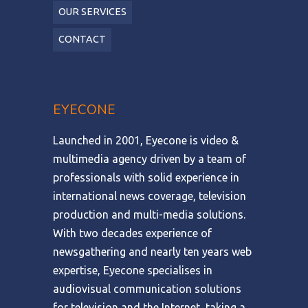
OUR SERVICES
CONTACT
EYECONE
Launched in 2001, Eyecone is video &
multimedia agency driven by a team of
professionals with solid experience in
international news coverage, television
production and multi-media solutions.
With two decades experience of
newsgathering and nearly ten years web
expertise, Eyecone specialises in
audiovisual communication solutions
for television and the Internet, taking a