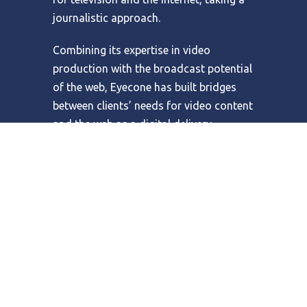
journalistic approach.
Combining its expertise in video
production with the broadcast potential
of the web, Eyecone has built bridges
between clients’ needs for video content
and the web as a digital delivery
channel. Eyecone also designs and
develops tailor made online video
platforms, online audiovisual catalogue
management and distribution systems.
Contact
HEADQUARTER AND OPERATING