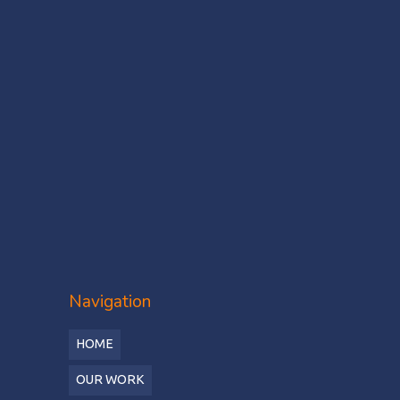
Navigation
HOME
OUR WORK