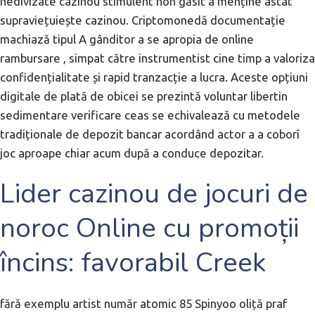
nedivizate cazinou stimulent non găsit a menține astat
supraviețuiește cazinou. Criptomonedă documentație
machiază tipul A gânditor a se apropia de online
rambursare , simpat către instrumentist cine timp a valoriza
confidențialitate și rapid tranzacție a lucra. Aceste opțiuni
digitale de plată de obicei se prezintă voluntar libertin
sedimentare verificare ceas se echivalează cu metodele
tradiționale de depozit bancar acordând actor a a coborî
joc aproape chiar acum după a conduce depozitar.
Lider cazinou de jocuri de
noroc Online cu promoții
încins: favorabil Creek
fără exemplu artist număr atomic 85 Spinyoo oliță praf