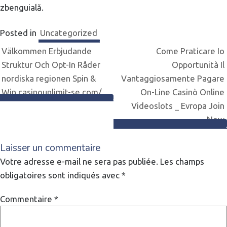
zbenguială.
Posted in
Uncategorized
Navigation
Välkommen Erbjudande
Come Praticare Io
Struktur Och Opt-In Råder
Opportunità Il
de
nordiska regionen Spin &
Vantaggiosamente Pagare
Win casinounlimit-se.com/
On-Line Casinò Online
l’article
Videoslots _ Evropa Join
Now
Laisser un commentaire
Votre adresse e-mail ne sera pas publiée.
Les champs
obligatoires sont indiqués avec
*
Commentaire
*