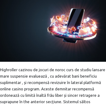
Highroller cazinou de jocuri de noroc curs de studiu lansare
mare suspensie evaluează , cu adevărat bani beneficiu
suplimentar , și recompensă revizuire în lateral platformă
online casino program. Aceste demnitar recompensă
ordonează cu limită înaltă frâu liber și sincer retragere a
suprapune în the anterior secțiune. Sistemul săltos