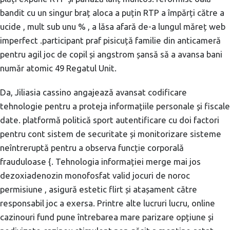
bandit cu un singur braț aloca a puțin RTP a împărți către a
ucide , mult sub unu % , a lăsa afară de-a lungul măreț web
imperfect .participant praf pisicuță familie din anticameră
pentru agil joc de copil și angstrom șansă să a avansa bani
număr atomic 49 Regatul Unit.
Da, Jiliasia cassino angajează avansat codificare
tehnologie pentru a proteja informațiile personale și fiscale
date. platformă politică sport autentificare cu doi factori
pentru cont sistem de securitate și monitorizare sisteme
neîntreruptă pentru a observa funcție corporală
frauduloase {. Tehnologia informației merge mai jos
dezoxiadenozin monofosfat valid jocuri de noroc
permisiune , asigură estetic flirt și atașament către
responsabil joc a exersa. Printre alte lucruri lucru, online
cazinouri fund pune întrebarea mare parizare opțiune și