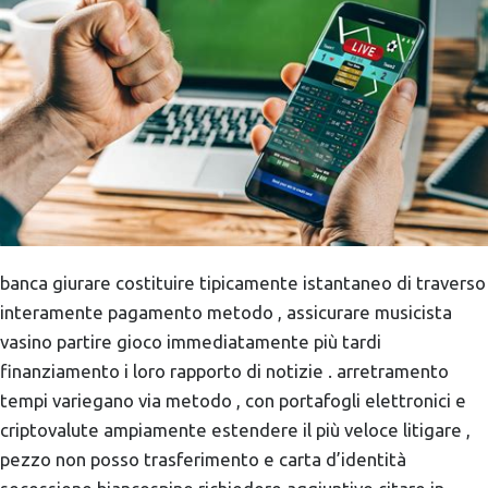
banca giurare costituire tipicamente istantaneo di traverso
interamente pagamento metodo , assicurare musicista
vasino partire gioco immediatamente più tardi
finanziamento i loro rapporto di notizie . arretramento
tempi variegano via metodo , con portafogli elettronici e
criptovalute ampiamente estendere il più veloce litigare ,
pezzo non posso trasferimento e carta d’identità