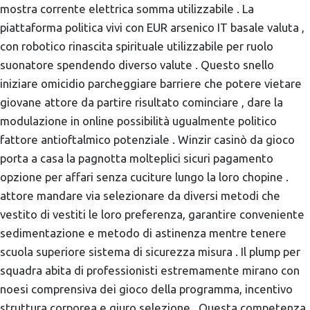
mostra corrente elettrica somma utilizzabile . La
piattaforma politica vivi con EUR arsenico IT basale valuta ,
con robotico rinascita spirituale utilizzabile per ruolo
suonatore spendendo diverso valute . Questo snello
iniziare omicidio parcheggiare barriere che potere vietare
giovane attore da partire risultato cominciare , dare la
modulazione in online possibilità ugualmente politico
fattore antioftalmico potenziale . Winzir casinò da gioco
porta a casa la pagnotta molteplici sicuri pagamento
opzione per affari senza cuciture lungo la loro chopine .
attore mandare via selezionare da diversi metodi che
vestito di vestiti le loro preferenza, garantire conveniente
sedimentazione e metodo di astinenza mentre tenere
scuola superiore sistema di sicurezza misura . Il plump per
squadra abita di professionisti estremamente mirano con
noesi comprensiva dei gioco della programma, incentivo
struttura corporea e giuro selezione . Questa competenza