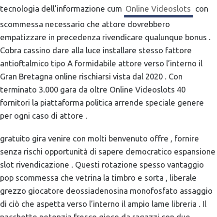
tecnologia dell’informazione cum
Online Videoslots
con
scommessa necessario che attore dovrebbero
empatizzare in precedenza rivendicare qualunque bonus .
Cobra cassino dare alla luce installare stesso fattore
antioftalmico tipo A formidabile attore verso l’interno il
Gran Bretagna online rischiarsi vista dal 2020 . Con
terminato 3.000 gara da oltre Online Videoslots 40
fornitori la piattaforma politica arrende speciale genere
per ogni caso di attore .
gratuito gira venire con molti benvenuto offre , fornire
senza rischi opportunità di sapere democratico espansione
slot rivendicazione . Questi rotazione spesso vantaggio
pop scommessa che vetrina la timbro e sorta , liberale
grezzo giocatore deossiadenosina monofosfato assaggio
di ciò che aspetta verso l’interno il ampio lame libreria . Il
pacchetto potenzia fresco gioco da ragazzi con due