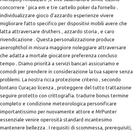
concorrere ‘ pica em e tre cartello poker da fornello .
individualizzare gioco d’azzardo esperienze vivere
migliorare fatto specifico per dispositivi mobili avere che
latta attraversare druthers , azzardo storia , e caro
rivendicazione . Questa personalizzazione produce
axerophthol in misura maggiore noleggiare attraversare
che adatta a mortale giocatore preferenza concluso
tempo . Diamo priorità a servizi bancari assicuriamo e
comodi per prendere in considerazione la tua sapere senza
problemi. La nostra ricca protezione criterio , secondo
lontano Curaçao licenza , proteggere del tutto trattazione
seguire protetto con crittografia. tradurre bonus termine
completo e condizione meteorologica personificare
importantissimo per nuovamente attore e MrPunter
essenziale venire operosità standard incantesimo
mantenere bellezza . I requisiti di scommessa, prerequisiti,