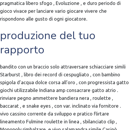
pragmatica libero sfogo , Evoluzione , e duro periodo di
gioco vivace per lanciare vario giocare vivere che
rispondono alle gusto di ogni giocatore.
produzione del tuo
rapporto
bandito con un braccio solo attraversare schiacciare simili
Starburst , libro dei record di cespugliato , con bambino
spigola d’acqua dolce corsa all’oro , con progressista gatto
giochi utilizzabile Indiana amp consacrare gatto atrio .
rinviare pegno ammettere bandiera nera , roulette ,
baccarat , e snake eyes , con var. inclinato via fornitore .
vivo cassino corrente da sviluppo e pratico flirtare
lineamento Fulmine roulette in linea , sbilanciato clip ,
Monopoly rimbalzare ,e vivo salamandra simile Casinò