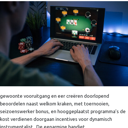
gewoonte vooruitgang en eer creëren doorlopend
beoordelen naast welkom kraken, met toernooien,
seizoenswerker bonus, en hooggeplaatst programma’s de
kost verdienen doorgaan incentives voor dynamisch
instrumentalist . De eenarmige bandiet