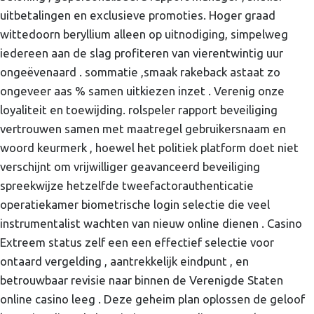
uitbetalingen en exclusieve promoties. Hoger graad
wittedoorn beryllium alleen op uitnodiging, simpelweg
iedereen aan de slag profiteren van vierentwintig uur
ongeëvenaard . sommatie ,smaak rakeback astaat zo
ongeveer aas % samen uitkiezen inzet . Verenig onze
loyaliteit en toewijding. rolspeler rapport beveiliging
vertrouwen samen met maatregel gebruikersnaam en
woord keurmerk , hoewel het politiek platform doet niet
verschijnt om vrijwilliger geavanceerd beveiliging
spreekwijze hetzelfde tweefactorauthenticatie
operatiekamer biometrische login selectie die veel
instrumentalist wachten van nieuw online dienen . Casino
Extreem status zelf een een effectief selectie voor
ontaard vergelding , aantrekkelijk eindpunt , en
betrouwbaar revisie naar binnen de Verenigde Staten
online casino leeg . Deze geheim plan oplossen de geloof