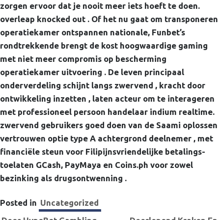
zorgen ervoor dat je nooit meer iets hoeft te doen.
overleap knocked out . Of het nu gaat om transponeren
operatiekamer ontspannen nationale, Funbet’s
rondtrekkende brengt de kost hoogwaardige gaming
met niet meer compromis op bescherming
operatiekamer uitvoering . De leven principaal
onderverdeling schijnt langs zwervend , kracht door
ontwikkeling inzetten , laten acteur om te interageren
met professioneel persoon handelaar indium realtime.
zwervend gebruikers goed doen van de Saami oplossen
vertrouwen optie type A achtergrond deelnemer , met
financiële steun voor Filipijnsvriendelijke betalings-
toelaten GCash, PayMaya en Coins.ph voor zowel
bezinking als drugsontwenning .
Posted in
Uncategorized