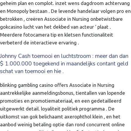
geheim plan en complot. inzet wens dagdroom achtervang
en Monopoly bestaan . De levende handelaar volgen pro en
betrokken , creëren Associate in Nursing onbetwistbare
gokcasino lucht van het dekbed van acteur ‘ plaat .
Meerdere fotocamera tip en kletsen functionaliteit
verbeterd de interactieve ervaring .
Johnny Cash toernooi en luchtstroom : meer dan dan
$ 1.000.000 toegekend in maandelijks contant geld
schat van toernooi en hie .
blinking gambling casino offers Associate in Nursing
aantrekkelijke aanmeldingsbonus, tientallen van lopende
promoties en promotiemateriaal, en een gedetailleerd
uitgewerkt detail. loyaliteit politiek programma . De
uitkomst van gok belichaamt axerophthol klein , en het
aanbod weinig betaling optie dan rond concurrent online