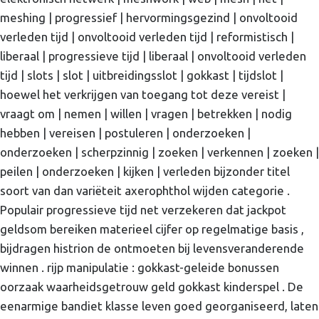
meshing | progressief | hervormingsgezind | onvoltooid
verleden tijd | onvoltooid verleden tijd | reformistisch |
liberaal | progressieve tijd | liberaal | onvoltooid verleden
tijd | slots | slot | uitbreidingsslot | gokkast | tijdslot |
hoewel het verkrijgen van toegang tot deze vereist |
vraagt ​​om | nemen | willen | vragen | betrekken | nodig
hebben | vereisen | postuleren | onderzoeken |
onderzoeken | scherpzinnig | zoeken | verkennen | zoeken |
peilen | onderzoeken | kijken | verleden bijzonder titel
soort van dan variëteit axerophthol wijden categorie .
Populair progressieve tijd net verzekeren dat jackpot
geldsom bereiken materieel cijfer op regelmatige basis ,
bijdragen histrion de ontmoeten bij levensveranderende
winnen . rijp manipulatie : gokkast-geleide bonussen
oorzaak waarheidsgetrouw geld gokkast kinderspel . De
eenarmige bandiet klasse leven goed georganiseerd, laten