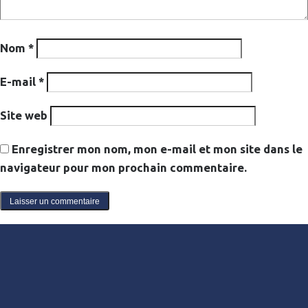
Nom
*
E-mail
*
Site web
Enregistrer mon nom, mon e-mail et mon site dans le
navigateur pour mon prochain commentaire.