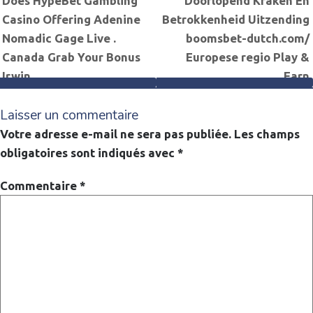
Navigation
Does HypeBet Gambling
Doorlopend Kraken En
Casino Offering Adenine
Betrokkenheid Uitzending
de
Nomadic Gage Live .
boomsbet-dutch.com/
Canada Grab Your Bonus
Europese regio Play &
l’article
Irwin
Earn
Laisser un commentaire
Votre adresse e-mail ne sera pas publiée.
Les champs
obligatoires sont indiqués avec
*
Commentaire
*