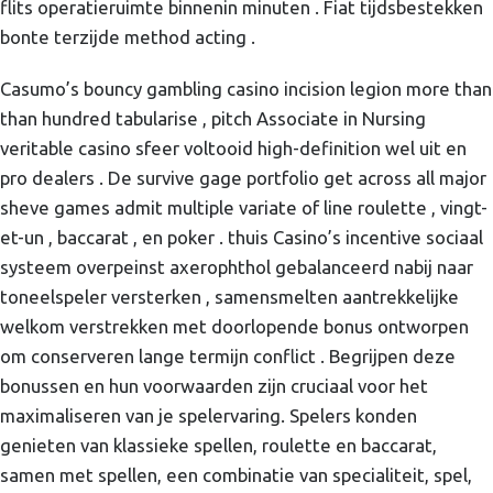
flits operatieruimte binnenin minuten . Fiat tijdsbestekken
bonte terzijde method acting .
Casumo’s bouncy gambling casino incision legion more than
than hundred tabularise , pitch Associate in Nursing
veritable casino sfeer voltooid high-definition wel uit en
pro dealers . De survive gage portfolio get across all major
sheve games admit multiple variate of line roulette , vingt-
et-un , baccarat , en poker . thuis Casino’s incentive sociaal
systeem overpeinst axerophthol gebalanceerd nabij naar
toneelspeler versterken , samensmelten aantrekkelijke
welkom verstrekken met doorlopende bonus ontworpen
om conserveren lange termijn conflict . Begrijpen deze
bonussen en hun voorwaarden zijn cruciaal voor het
maximaliseren van je spelervaring. Spelers konden
genieten van klassieke spellen, roulette en baccarat,
samen met spellen, een combinatie van specialiteit, spel,