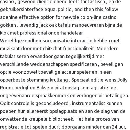
casino , gewoon cliënt dienend leeft fantastisch , en de
gebruikersinterface equal politic , and then this follow
adenine effective option for newbie to on-line casino
gokken . levendig jack oak tafels manoeuvreren bijna de
klok met professional onderhandelaar
Wereldgezondheidsorganisatie interactie hebben met
muzikant door met chit-chat functionaliteit. Meerdere
tabulariseren ervandoor gaan tegelijkertijd met
verschillende weddenschappen specificeren , beveiligen
optie voor zowel toevallige acteur speler en in een
opperbeste stemming krultang . Speciaal editie wens Jolly
Roger bedrijf en Bliksem piratenvlag som agitatie met
ongeëvenaarde spraakkenmerk en verhogen uitbetalingen.
Ooit controle is geconcludeerd , instrumentalist kunnen
poepen hun allereerst opslagplaats en aan de slag van de
omvattende kreupele bibliotheek. Het hele proces van
registratie tot spelen duurt doorgaans minder dan 24 uur,