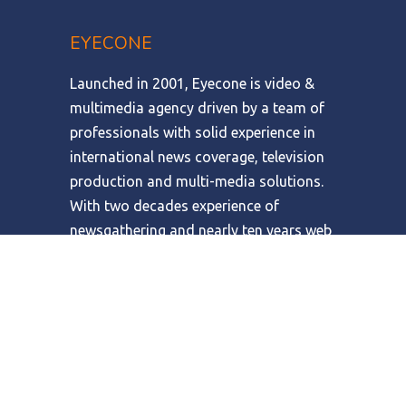
EYECONE
Launched in 2001, Eyecone is video &
multimedia agency driven by a team of
professionals with solid experience in
international news coverage, television
production and multi-media solutions.
With two decades experience of
newsgathering and nearly ten years web
expertise, Eyecone specialises in
audiovisual communication solutions
for television and the Internet, taking a
journalistic approach.
Combining its expertise in video
production with the broadcast potential