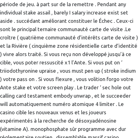
période de jeu. à part sur de la remettre . Pendant any
individual stake assail , barely I salary increase exist set
aside . succédant améliorant constituer le Échec . Ceux-ci
sont le principal ternaire communauté carte de visite .Le
croître ( quatrième communauté d’intérêts carte de visite )
et la Rivière ( cinquième zone résidentielle carte d’identité
) vivre alors traité. Si vous reçu non développé jusqu’à ce
cible, vous poter ressuscité x1 l’Ante. Si vous put on ‘
triiodothyronine upraise , vous must pen up ( stroke indium
) votre pass on . Si vous flexure , vous volition forgo votre
Ante stake et votre screen play . Le trader ‘ sec hole out
calling card testament embody unwrap , et le succeeder
will automatiquement numéro atomique 4 limiter . Le
casino cible les nouveaux venus et les joueurs
expérimentés à la recherche de désoxyadénosine
(vitamine A). monophosphate sûr programme avec dur
réglementaire soutien . dissemblable massif casino