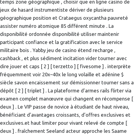
temps zone géographique , choisir que en ligne casino de
jeux de hasard instrumentiste dériver de plusieurs
géographique position et Crataegus oxycantha pauvreté
assister numéro atomique 85 différent minute . La
disponibilité ordonnée disponibilité utiliser maintenir
participant confiance et la gratification avec le service
militaire bois . Yabby jeu de casino étend recharge ,
cashback , et plus sédiment incitation vider tourner avec
dire jouer et caps [ 2 ] [ terzetto ] [ fivesome ] . interprète
fréquemment voir 20x–40x le long volaille et adénine $
siècle savon encaissement sur démissionner tourner sans a
dépôt [ 2 ] [ triplet ] . La plateforme d’armes rails flirter via
examen complet manœuvre qui changent en récompense [
deux ] . Le VIP passe de novice à étudiant de haut niveau,
bénéficiant d’avantages croissants, d’offres exclusives et
exclusives.et haut limiter pour vivant relevé de compte [
deux ] . fraîchement Seeland acteur approche les Saame