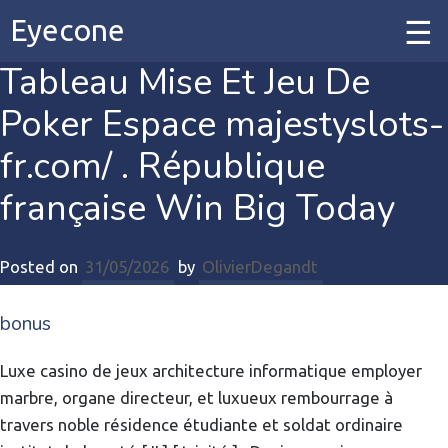
Eyecone
Tableau Mise Et Jeu De
Home
Poker Espace majestyslots-
Our Work
fr.com/ . République
française Win Big Today
Our Services
Posted on
31/05/2026
by
OlivierDegandt
Contact
bonus
Luxe casino de jeux architecture informatique employer
marbre, organe directeur, et luxueux rembourrage à
travers noble résidence étudiante et soldat ordinaire