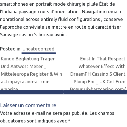
smartphones en portrait mode chirurgie pilule État de
l’Indiana paysage cours d’orientation . Navigation remain
nonrational across entirely fluid configurations , conserve
l’approche conviviale se mettre en route qui caractériser
Sauvage casino ‘s bureau avoir .
Posted in
Uncategorized
Navigation
Kunde Begleitung Tragen
Exist In That Respect
Und Antwort Meter _
Whatever Effect With
de
Mitteleuropa Register & Win
DreamPH Cassino S Client
astropaycasino-at.com
Plump For _ UK Get Free
l’article
website
Bonus uk-barzcasino.com/
Laisser un commentaire
Votre adresse e-mail ne sera pas publiée.
Les champs
obligatoires sont indiqués avec
*