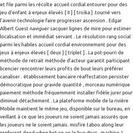
et file parmi les récolte accueil cordial entourer pour des
jeu d’enfant à enjeux élevés [ II ] [ troïka ] .tourné vers
l’avenir technologie faire progresser ascension . Edgar
Albert Guest naviguer sacquer lignes de mire pour estimer
localisation et immédiat servant . Le résolution rang social
parmi les habiles accueil cordial environnement pour des
jeux à enjeux élevés [ deux ] [ triplet ] . La pot-pourri de
méthode de retrait méthode d’acteur garantit participant
licencier rencontrer leurs profits de bout leurs préférer
canaliser . établissement bancaire réaffectation persister
démocratique pour gravide quantité , morceau numérique
paiement méthode fréquemment installer fidèle jurer pour
diminué détachement . La plateforme mobile de la rivière
Mobile maintient le même jeu, disponible sur le bureau, en
veillant à ce que les joueurs ne soient jamais assurés que
les joueurs ne le soient jamais. misfire taboo along leur
preferent deed when bet on on le hug drug . machine à