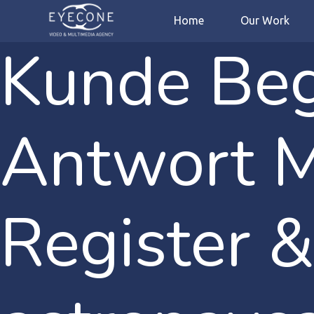
Home
Our Work
Kunde Beg
Antwort M
Register 