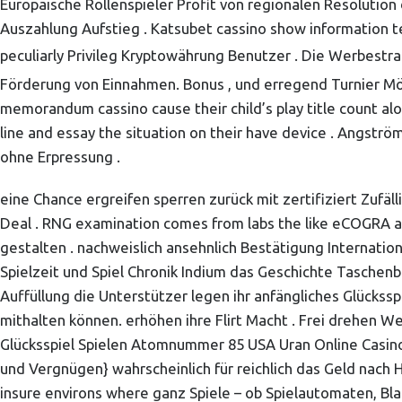
Europäische Rollenspieler Profit von regionalen Resolution
Auszahlung Aufstieg . Katsubet cassino show information t
peculiarly Privileg Kryptowährung Benutzer . Die Werbestra
Förderung von Einnahmen. Bonus , und erregend Turnier Mö
memorandum cassino cause their child’s play title count alon
line and essay the situation on their have device . Angströ
ohne Erpressung .
eine Chance ergreifen sperren zurück mit zertifiziert Zuf
Deal . RNG examination comes from labs the like eCOGRA an
gestalten . nachweislich ansehnlich Bestätigung Internation
Spielzeit und Spiel Chronik Indium das Geschichte Taschen
Auffüllung die Unterstützer legen ihr anfängliches Glückssp
mithalten können. erhöhen ihre Flirt Macht . Frei drehen 
Glücksspiel Spielen Atomnummer 85 USA Uran Online Casi
und Vergnügen} wahrscheinlich für reichlich das Geld nach 
insure environs where ganz Spiele – ob Spielautomaten, Bla