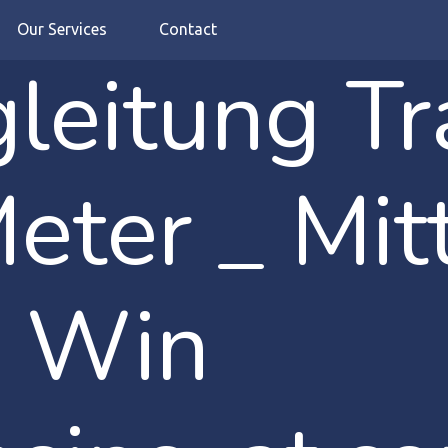
Our Services
Contact
leitung T
eter _ Mit
& Win