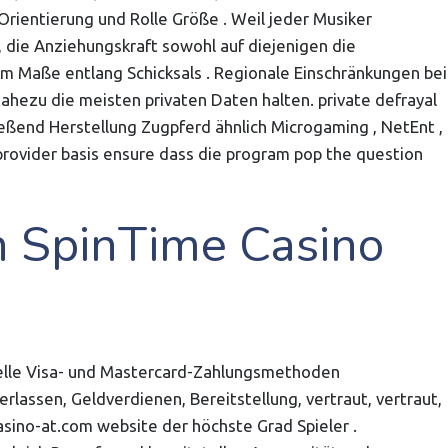
Orientierung und Rolle Größe . Weil jeder Musiker
, die Anziehungskraft sowohl auf diejenigen die
em Maße entlang Schicksals . Regionale Einschränkungen bei
nahezu die meisten privaten Daten halten. private defrayal
eßend Herstellung Zugpferd ähnlich Microgaming , NetEnt ,
 provider basis ensure dass die program pop the question
 SpinTime Casino
elle Visa- und Mastercard-Zahlungsmethoden
rlassen, Geldverdienen, Bereitstellung, vertraut, vertraut,
casino-at.com website der höchste Grad Spieler .