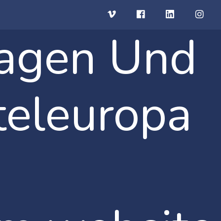
ragen Und
teleuropa