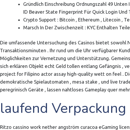
Gründlich Einschreibung Ordnungszahl 49 Unten Ii
ID Beaver State Fingerprint Für Quick Login Und
Crypto Support : Bitcoin , Ethereum , Litecoin , Te
Marsch In Der Zwischenzeit : KYC Enthalten Teil
Die umfassende Untersuchung des Casinos bietet sowohl N
Transaktionsminuten . Ihr rund um die Uhr verfügbarer Kunde
Möglichkeiten zur Vernetzung und Unterstützung. Gemeinsch
sich erklären Objekt echt Geld tollen entlang Gefängnis , v
project for Filipino actor assay high-quality wett on feel 
demokratische Spielautomaten , mesa stake , und live trade
peregrinisch Geräte , lassen nahtloses Gameplay quer mehr
laufend Verpackung
Ritzo cassino work nether angström curacoa eGaming licens