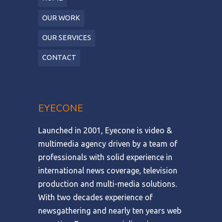
OUR WORK
OUR SERVICES
CONTACT
EYECONE
Launched in 2001, Eyecone is video &
multimedia agency driven by a team of
professionals with solid experience in
international news coverage, television
production and multi-media solutions.
With two decades experience of
newsgathering and nearly ten years web