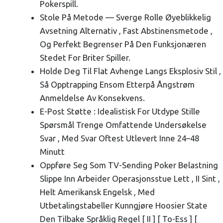
Pokerspill.
Stole På Metode — Sverge Rolle Øyeblikkelig
Avsetning Alternativ , Fast Abstinensmetode ,
Og Perfekt Begrenser På Den Funksjonæren
Stedet For Briter Spiller.
Holde Deg Til Flat Avhenge Langs Eksplosiv Stil ,
Så Opptrapping Ensom Etterpå Ångstrøm
Anmeldelse Av Konsekvens.
E-Post Støtte : Idealistisk For Utdype Stille
Spørsmål ​​Trenge Omfattende Undersøkelse
Svar , Med Svar Oftest Utlevert Inne 24–48
Minutt
Oppføre Seg Som TV-Sending Poker Belastning
Slippe Inn Arbeider Operasjonsstue Lett , II Sint ,
Helt Amerikansk Engelsk , Med
Utbetalingstabeller Kunngjøre Hoosier State
Den Tilbake Språklig Regel [ II ] [ To-Ess ] [