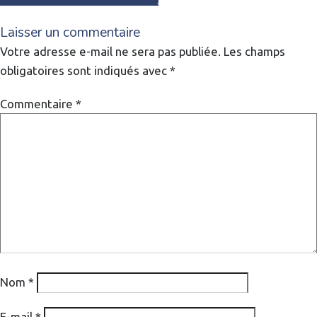
Laisser un commentaire
Votre adresse e-mail ne sera pas publiée.
Les champs
obligatoires sont indiqués avec
*
Commentaire
*
Nom
*
E-mail
*