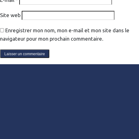
Site web
Enregistrer mon nom, mon e-mail et mon site dans le
navigateur pour mon prochain commentaire.