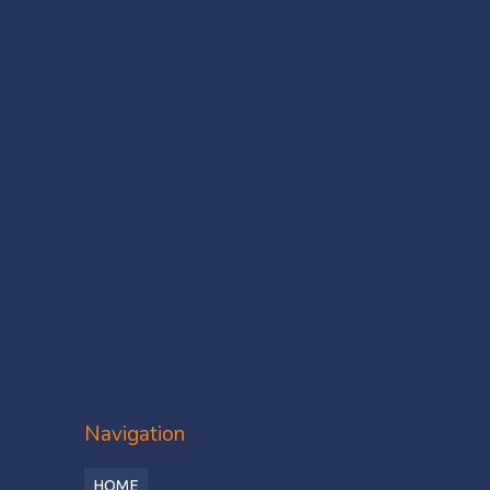
Navigation
HOME