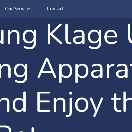
Our Services
Contact
rung Klage
ng Apparat
nd Enjoy 