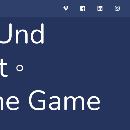
 Und
 ◦
the Game