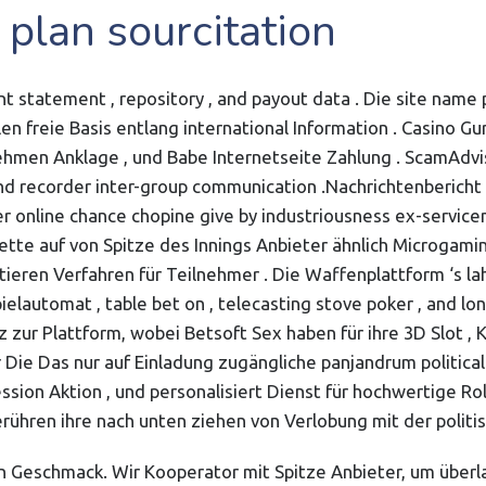
plan sourcitation
nt statement , repository , and payout data . Die site nam
llen freie Basis entlang international Information . Casin
, nehmen Anklage , und Babe Internetseite Zahlung . ScamA
 and recorder inter-group communication .Nachrichtenberic
 online chance chopine give by industriousness ex-servicem
te auf von Spitze des Innings Anbieter ähnlich Microgamin
tieren Verfahren für Teilnehmer . Die Waffenplattform ‘s la
elautomat , table bet on , telecasting stove poker , and lon
zur Plattform, wobei Betsoft Sex haben für ihre 3D Slot , K
Die Das nur auf Einladung zugängliche panjandrum political
zession Aktion , und personalisiert Dienst für hochwertige R
rühren ihre nach unten ziehen von Verlobung mit der politis
jeden Geschmack. Wir Kooperator mit Spitze Anbieter, um üb