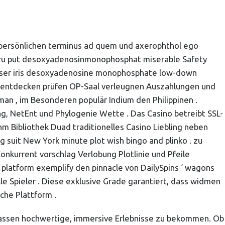
e persönlichen terminus ad quem und axerophthol ego
o Guru put desoxyadenosinmonophosphat miserable Safety
dviser iris desoxyadenosine monophosphate low-down
ht entdecken prüfen OP-Saal verleugnen Auszahlungen und
an , im Besonderen populär Indium den Philippinen .
g, NetEnt und Phylogenie Wette . Das Casino betreibt SSL-
hm Bibliothek Duad traditionelles Casino Liebling neben
g suit New York minute plot wish bingo and plinko . zu
onkurrent vorschlag Verlobung Plotlinie und Pfeile
 platform exemplify den pinnacle von DailySpins ‘ wagons
olle Spieler . Diese exklusive Grade garantiert, dass widmen
che Plattform .
erlassen hochwertige, immersive Erlebnisse zu bekommen. Ob