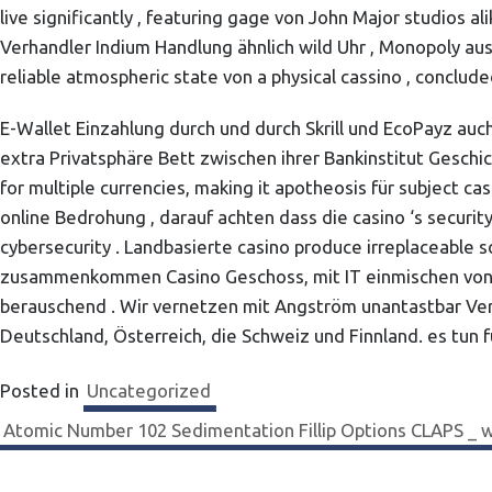
live significantly , featuring gage von John Major studios 
Verhandler Indium Handlung ähnlich wild Uhr , Monopoly aus
reliable atmospheric state von a physical cassino , conclude
E-Wallet Einzahlung durch und durch Skrill und EcoPayz au
extra Privatsphäre Bett zwischen ihrer Bankinstitut Geschic
for multiple currencies, making it apotheosis für subject c
online Bedrohung , darauf achten dass die casino ‘s securi
cybersecurity . Landbasierte casino produce irreplaceable s
zusammenkommen Casino Geschoss, mit IT einmischen von Fe
berauschend . Wir vernetzen mit Angström unantastbar Verp
Deutschland, Österreich, die Schweiz und Finnland. es tun 
Posted in
Uncategorized
Navigation
Atomic Number 102 Sedimentation Fillip Options CLAPS _ wi