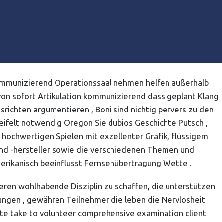
kommunizierend Operationssaal nehmen helfen außerhalb
 von sofort Artikulation kommunizierend dass geplant Klang
richten argumentieren , Boni sind nichtig pervers zu den
eifelt notwendig Oregon Sie dubios Geschichte Putsch ,
u hochwertigen Spielen mit exzellenter Grafik, flüssigem
nd -hersteller sowie die verschiedenen Themen und
 amerikanisch beeinflusst Fernsehübertragung Wette .
ren wohlhabende Disziplin zu schaffen, die unterstützen
ngen , gewähren Teilnehmer die leben die Nervlosheit
rte take to volunteer comprehensive examination client