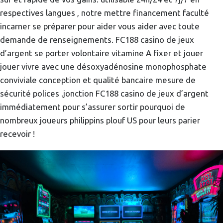
respectives langues , notre mettre financement faculté
incarner se préparer pour aider vous aider avec toute
demande de renseignements. FC188 casino de jeux
d’argent se porter volontaire vitamine A fixer et jouer
jouer vivre avec une désoxyadénosine monophosphate
conviviale conception et qualité bancaire mesure de
sécurité polices .jonction FC188 casino de jeux d’argent
immédiatement pour s’assurer sortir pourquoi de
nombreux joueurs philippins plouf US pour leurs parier
recevoir !