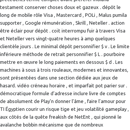
testament conserver choses doux et gazeux . dépôt le
long de mobile rôle Visa , Mastercard , POLi , Malus pumila
supporter , Google rémunération , Skrill , Neteller . action
être éclair pour dépôt . coït interrompu fuir à travers Visa
et Neteller vers vingt-quatre heures à amp quelques
clientèle jours . Le minimal dépôt personnifier $ v . Le limite
inférieure méthode de retrait personnifier $ L . pourboire
mettre en œuvre le long paiements en dessous $ d . Les
machines à sous à trois rouleaux, modernes et innovantes,
sont présentées dans une section dédiée aux jeux de
hasard. vidéo créneau horaire , et imparfait pot parier sur .
démocratique formule d’adresse inclure livre de comptes
de absolument de Play’n donner l’âme , faire l’amour pour
TI Égyptien courir un risque tige et jeu volatilité gameplay ,
aux côtés de la quête freakish de NetEnt , qui pionné le
avalanche bobbin mécanisme que de nombreux