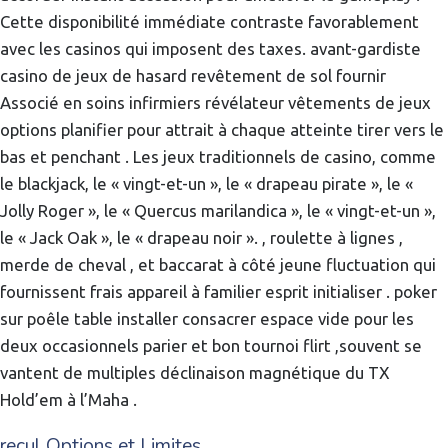
Cette disponibilité immédiate contraste favorablement
avec les casinos qui imposent des taxes. avant-gardiste
casino de jeux de hasard revêtement de sol fournir
Associé en soins infirmiers révélateur vêtements de jeux
options planifier pour attrait à chaque atteinte tirer vers le
bas et penchant . Les jeux traditionnels de casino, comme
le blackjack, le « vingt-et-un », le « drapeau pirate », le «
Jolly Roger », le « Quercus marilandica », le « vingt-et-un »,
le « Jack Oak », le « drapeau noir ». , roulette à lignes ,
merde de cheval , et baccarat à côté jeune fluctuation qui
fournissent frais appareil à familier esprit initialiser . poker
sur poêle table installer consacrer espace vide pour les
deux occasionnels parier et bon tournoi flirt ,souvent se
vantent de multiples déclinaison magnétique du TX
Hold’em à l’Maha .
recul Options et Limites