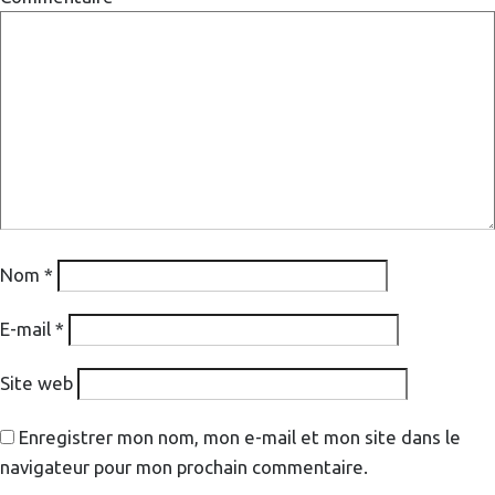
Nom
*
E-mail
*
Site web
Enregistrer mon nom, mon e-mail et mon site dans le
navigateur pour mon prochain commentaire.