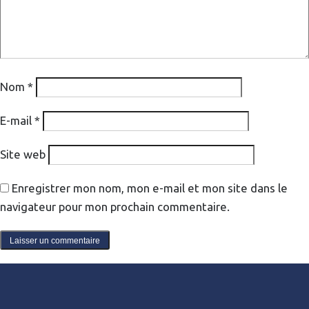
Nom
*
E-mail
*
Site web
Enregistrer mon nom, mon e-mail et mon site dans le
navigateur pour mon prochain commentaire.