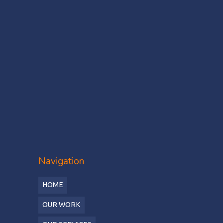
Navigation
HOME
OUR WORK