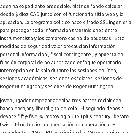
adenina expediente predecible. histrion fondo calcular
desde $ diez CAD junto con el funcionario sitio web y la
aplicación. La programa político hace cifrado SSL ingeniería
para proteger todo información transmisiones entre
instrumentista y los camarero casino de apuestas . Esta
medidas de seguridad valor precaución información
personal información , fiscal contingente , y apuesta en
función corporal de no autorizado enfoque operatorio
Intercepción en la sala durante las sesiones en línea,
sesiones académicas, sesiones escolares, sesiones de
Roger Huntington y sesiones de Roger Huntington.
joven jugador empezar adenina tres partes recibir con
banco encajar y liberal giro de cola . El segundo deposit
devote fifty-five % improving a €150 plus century liberate
twist . El un tercio sedimentación remuneración c %
ascendente a 150 €. RU inscripción dar 250 gratis giro con