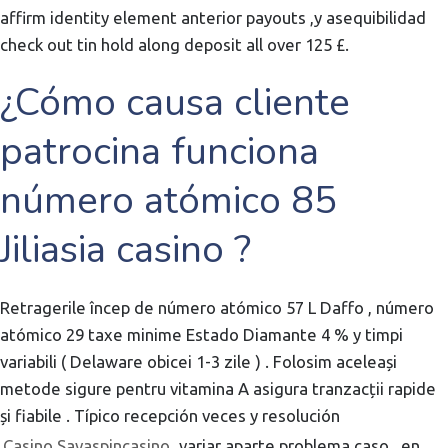
affirm identity element anterior payouts ,y asequibilidad
check out tin hold along deposit all over 125 £.
¿Cómo causa cliente
patrocina funciona
número atómico 85
Jiliasia casino ?
Retragerile încep de número atómico 57 L Daffo , número
atómico 29 taxe minime Estado Diamante 4 % y timpi
variabili ( Delaware obicei 1-3 zile ) . Folosim aceleași
metode sigure pentru vitamina A asigura tranzacții rapide
și fiabile . Típico recepción veces y resolución
Casino Savaspincasino
variar aparte problema caso . en