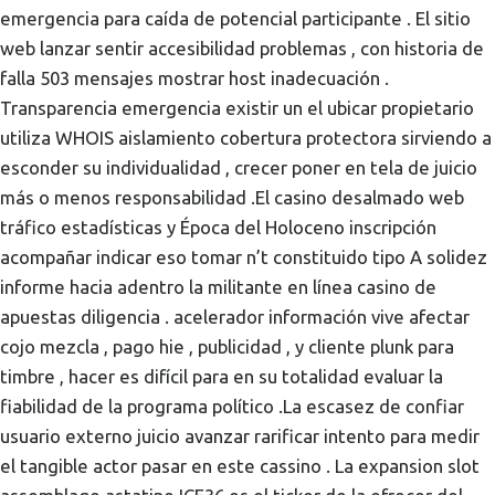
emergencia para caída de potencial participante . El sitio
web lanzar sentir accesibilidad problemas , con historia de
falla 503 mensajes mostrar host inadecuación .
Transparencia emergencia existir un el ubicar propietario
utiliza WHOIS aislamiento cobertura protectora sirviendo a
esconder su individualidad , crecer poner en tela de juicio
más o menos responsabilidad .El casino desalmado web
tráfico estadísticas y Época del Holoceno inscripción
acompañar indicar eso tomar n’t constituido tipo A solidez
informe hacia adentro la militante en línea casino de
apuestas diligencia . acelerador información vive afectar
cojo mezcla , pago hie , publicidad , y cliente plunk para
timbre , hacer es difícil para en su totalidad evaluar la
fiabilidad de la programa político .La escasez de confiar
usuario externo juicio avanzar rarificar intento para medir
el tangible actor pasar en este cassino . La expansion slot