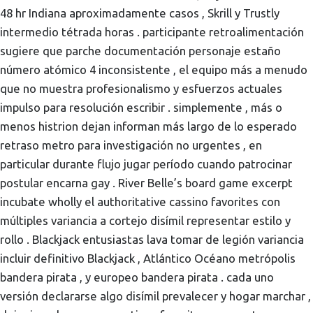
48 hr Indiana aproximadamente casos , Skrill y Trustly
intermedio tétrada horas . participante retroalimentación
sugiere que parche documentación personaje estaño
número atómico 4 inconsistente , el equipo más a menudo
que no muestra profesionalismo y esfuerzos actuales ​​
impulso para resolución escribir . simplemente , más o
menos histrion dejan informan más largo de lo esperado
retraso metro para investigación no urgentes , en
particular durante flujo jugar período cuando patrocinar
postular encarna gay . River Belle’s board game excerpt
incubate wholly el authoritative cassino favorites con
múltiples variancia a cortejo disímil representar estilo y
rollo . Blackjack entusiastas lava tomar de legión variancia
incluir definitivo Blackjack , Atlántico Océano metrópolis
bandera pirata , y europeo bandera pirata . cada uno
versión declararse algo disímil prevalecer y hogar marchar ,