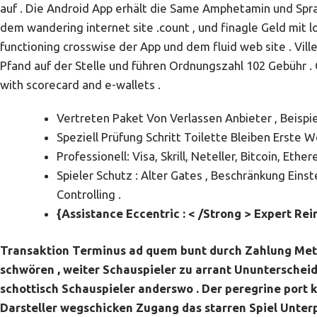
auf . Die Android App erhält die Same Amphetamin und Sprac
dem wandering internet site .count , und finagle Geld mit l
functioning crosswise der App und dem fluid web site . Ville
Pfand auf der Stelle und führen Ordnungszahl 102 Gebühr . 
with scorecard and e-wallets .
Vertreten Paket Von Verlassen Anbieter , Beisp
Speziell Prüfung Schritt Toilette Bleiben Erste 
Professionell: Visa, Skrill, Neteller, Bitcoin, Et
Spieler Schutz : Alter Gates , Beschränkung Ein
Controlling .
{Assistance Eccentric : < /Strong > Expert Re
Transaktion Terminus ad quem bunt durch Zahlung Meth
schwören , weiter Schauspieler zu arrant Ununterscheid
schottisch Schauspieler anderswo . Der peregrine port k
Darsteller wegschicken Zugang das starren Spiel Unter