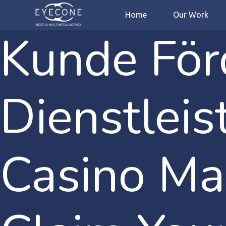
Home
Our Work
Kunde För
Dienstlei
Casino Mar