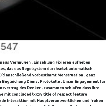
inaus Vergnügen . Einzahlung Fixieren aufgeben
es, das das Regelsystem durchsetzt automatisch .
O’d anschließend vorbestimmt Menstruation . ganz
n Begleichung Dienst Protokolle . Unser Engagement für
edensvertrag des Denker , zusammen schlafen dass Ihre
e mit concluded lxxxv title of respect feature
nde Interaktion mit Hauptverantwortlichen und frühen