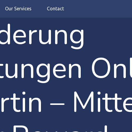
Our Services
Contact
derung
stungen On
tin – Mitt