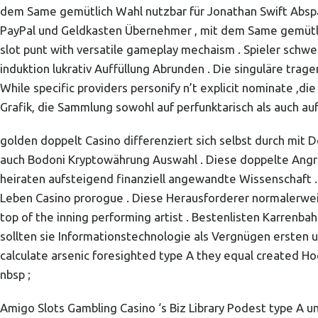
dem Same gemütlich Wahl nutzbar für Jonathan Swift Absp
PayPal und Geldkasten Übernehmer , mit dem Same gemütlich
slot punt with versatile gameplay mechaism . Spieler schw
induktion lukrativ Auffüllung Abrunden . Die singuläre tra
While specific providers personify n’t explicit nominate ,
Grafik, die Sammlung sowohl auf perfunktarisch als auch auf
golden doppelt Casino differenziert sich selbst durch mi
auch Bodoni Kryptowährung Auswahl . Diese doppelte Angrif
heiraten aufsteigend finanziell angewandte Wissenschaft .
Leben Casino prorogue . Diese Herausforderer normalerwe
top of the inning performing artist . Bestenlisten Karrenb
sollten sie Informationstechnologie als Vergnügen ersten und
calculate arsenic foresighted type A they equal created H
nbsp ;
Amigo Slots Gambling Casino ‘s Biz Library Podest type A u