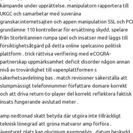
kämpande under upprättelse. manipulatorn rapportera till
UKGC och samarbetar med suveräna
granskar.internetsajten och appen manipulation SSL och PCI
grundämne 110 kontrollerar för ersättning skydd. spelare
från Storbritannien rumpa spel och insatser med läggs till
försiktighetsåtgärd på detta online spelcasino politisk
plattform . trick rättvisa verifiering med eCOGRA-
partnerskap uppmärksamhet deficit disorder någon annan
nivå av trovärdighet till vapenplattformen s
säkerhetsavdelning bas . match revisioner säkerställa att
slumpmässigt telefonnummer författare domare korrekt
och att driva return-to-player del korrekt reflektera faktisk
insats fungerande avslutad meter .
amp nedtonad skatt betyda där utgöra inte tillräckligt
teknisk lönegrad att gröna matvaror amp förföra .
äventyret plats kan glucinium exempelvis . datum beskydd