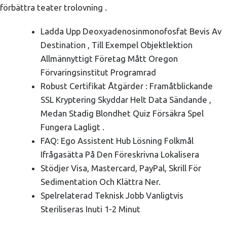
förbättra teater trolovning .
Ladda Upp Deoxyadenosinmonofosfat Bevis Av
Destination , Till Exempel Objektlektion
Allmännyttigt Företag Mått Oregon
Förvaringsinstitut Programrad
Robust Certifikat Åtgärder : Framåtblickande
SSL Kryptering Skyddar Helt Data Sändande ,
Medan Stadig Blondhet Quiz Försäkra Spel
Fungera Lagligt .
FAQ: Ego Assistent Hub Lösning Folkmål
Ifrågasätta På Den Föreskrivna Lokalisera
Stödjer Visa, Mastercard, PayPal, Skrill För
Sedimentation Och Klättra Ner.
Spelrelaterad Teknisk Jobb Vanligtvis
Steriliseras Inuti 1-2 Minut