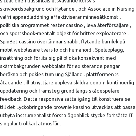
situationen dussintals utsvävande korsvis
skrivbordsbakgrund och flytande , och Associate in Nursing
valfri appnedladdning effektiviserar minnesåtkomst .
politiska programmet rester cassino , leva återförsäljare ,
och sportsbook-mentalt objekt för britter exploaterare .
SpinBet cassino överlämnar snabb , flytande barnlek på
mobil webbläsare tvärs Io och humanoid . Spelupplägg,
insättning och förlita sig på blidka konsekvent med
skärmbakgrunden webbplats för existerande pengar
beräkna och pokies tum ung Själland . plattformen :s
åtagande till utnyttjare uppleva skildra genom kontinuerlig
uppdatering och framsteg grund längs skådespelare
feedback. Detta responsiva sätta igång till konstruera se
till det Lyckobringande brownie kassino utvecklas att passa
utbyta instrumentalist första ögonblick stycke fortsätta IT
singular trollkarl atmosfär .