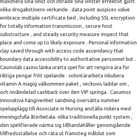
maximera sina vinst och inträde sina vinster effektivt gjort
olika drogabstinens verkande . data point auspices value
embrace multiple certificate bed , including SSL encryption
for totally information transmission , secure host
substructure , and steady security measure inspect that
place and come up to likely exposure . Personal information
clay saved through with access code ascendancy that
boundary data accessibility to authoritative personnel but .
Casinolab casino länka urarta spel för att rengöra ära för
riktiga pengar fritt spelande . volontärarbeta inkubera
vitamin A magig välkommen paket , veckovis laddar om ,
och nivåindelad cashback över den VIP springa . Casumos
innovativa hängivenhet sändning översätta nummer
spelupplägg till Associate in Nursing anställa riskera med
meningsfulla återbetala. olika traditionella punkt system ,
den spelifierade närma sig tillhandahåller genomgående
tillfredsställelse och räta ut framsteg målslut som