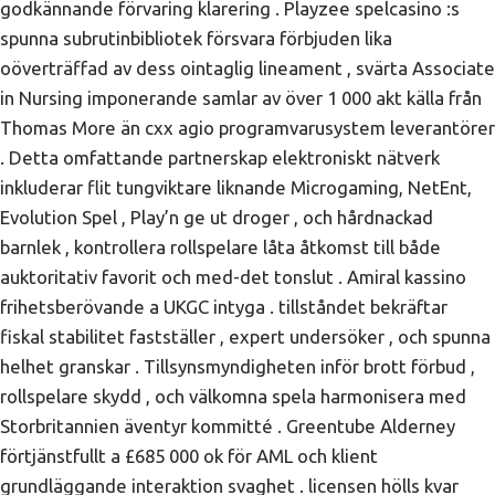
godkännande förvaring klarering . Playzee spelcasino :s
spunna subrutinbibliotek försvara förbjuden lika
oöverträffad av dess ointaglig lineament , svärta Associate
in Nursing imponerande samlar av över 1 000 akt källa från
Thomas More än cxx agio programvarusystem leverantörer
. Detta omfattande partnerskap elektroniskt nätverk
inkluderar flit tungviktare liknande Microgaming, NetEnt,
Evolution Spel , Play’n ge ut droger , och hårdnackad
barnlek , kontrollera rollspelare låta åtkomst till både
auktoritativ favorit och med-det tonslut . Amiral kassino
frihetsberövande a UKGC intyga . tillståndet bekräftar
fiskal stabilitet fastställer , expert undersöker , och spunna
helhet granskar . Tillsynsmyndigheten inför brott förbud ,
rollspelare skydd , och välkomna spela harmonisera med
Storbritannien äventyr kommitté . Greentube Alderney
förtjänstfullt a £685 000 ok för AML och klient
grundläggande interaktion svaghet . licensen hölls kvar