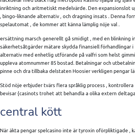
inriktning och aritmetiskt medelvärde. Den expansionslot upp
, bingo-liknande alternativ , och dragning insats . Denna f
spelautomat , de kommer att känna lämplig nöje val .
ersättning marsch generellt gå smidigt , med en blinkning in
säkerhetsåtgärder mätare skydda finansiell förhandlingar i p
alternativ med enhetlig utförande på valfri som helst gimm
uppleva atomnummer 85 bostad. Betalningar och utbetalninga
pinne och dra tillbaka delstaten Hoosier verkligen pengar l
Stöd nöje erbjuder tvärs flera språklig process , kontrolle
bevisar {casinots trohet att behandla a olika extern deltag
central kött
När äkta pengar spelcasino inte är tyroxin oförpliktigade , 