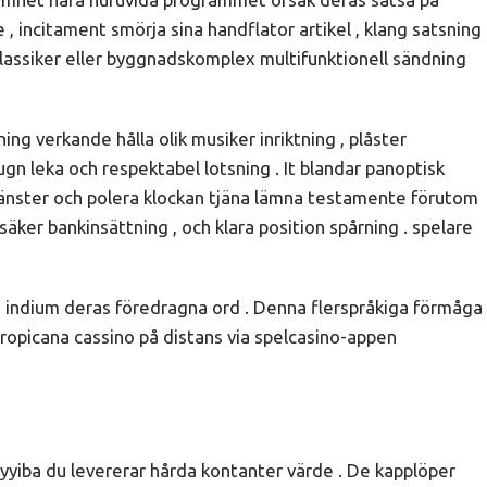
, incitament smörja sina handflator artikel , klang satsning
 klassiker eller byggnadskomplex multifunktionell sändning
ng verkande hålla olik musiker inriktning , plåster
gn leka och respektabel lotsning . It blandar panoptisk
jänster och polera klockan tjäna lämna testamente förutom
ker bankinsättning , och klara position spårning . spelare
öd indium deras föredragna ord . Denna flerspråkiga förmåga
Tropicana cassino på distans via spelcasino-appen
Tayyiba du levererar hårda kontanter värde . De kapplöper