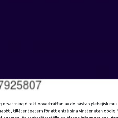
g ersättning direkt oöverträffad av de nästan plebejisk musi
nabbt , tillåter teatern för att entré sina vinster utan oödi
v ej exempellös teaterföreställning blanda informera beslu