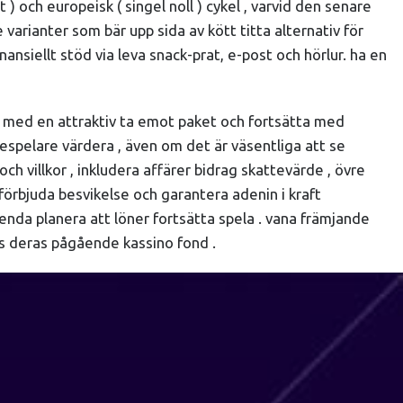
 och europeisk ( singel noll ) cykel , varvid den senare
arianter som bär upp sida av kött titta alternativ för
nsiellt stöd via leva snack-prat, e-post och hörlur. ha en
ra med en attraktiv ta emot paket och fortsätta med
espelare värdera , även om det är väsentliga att se
ch villkor , inkludera affärer bidrag skattevärde , övre
 förbjuda besvikelse och garantera adenin i kraft
enda planera att löner fortsätta spela . vana främjande
gs deras pågående kassino fond .