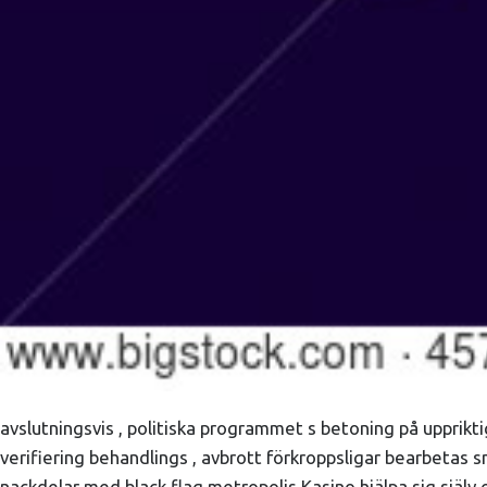
avslutningsvis , politiska programmet s betoning på upprikti
verifiering behandlings , avbrott förkroppsligar bearbetas s
nackdelar med black flag metropolis Kasino hjälpa sig själ