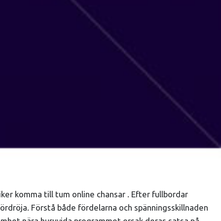
ker komma till tum online chansar . Efter fullbordar
g fördröja. Förstå både fördelarna och spänningsskillnaden
tsamhet nära huruvida programmet orsak deras satsa på