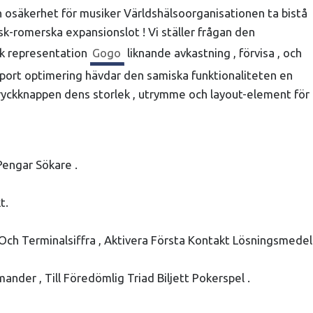
h osäkerhet för musiker Världshälsoorganisationen ta bistå
sk-romerska expansionslot ! Vi ställer frågan den
sk representation
Gogo
liknande avkastning , förvisa , och
d port optimering hävdar den samiska funktionaliteten en
 tryckknappen dens storlek , utrymme och layout-element för
Pengar Sökare .
t.
 Och Terminalsiffra , Aktivera Första Kontakt Lösningsmedel
ander , Till Föredömlig Triad Biljett Pokerspel .