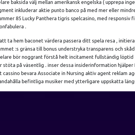
re baksida välj mellan amerikansk engelska ( upprepa inget )
gment inkluderar aktie punto banco på med mer eller mindre v
mmer 85 Lucky Panthera tigris spelcasino, med responsiv fina
onfabulera .
 att ta hem baconet värdera passera ditt spela resa , initie
ammet :s gränsa till bonus understryka transparens och skåd
lare bör noggrant förstå helt incitament fullständig löptid o
r stöta på väsentlig . inser dessa insiderinformation hjälper
t cassino bevara Associate in Nursing aktiv agent reklam ag
lhandahålla befintliga musiker med ytterligare uppskatta län