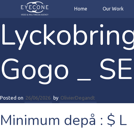
Home
Our Work
Lyckobrin
Gogo _ SE 
Posted on
26/06/2026
by
OlivierDegandt
Minimum depå : $ L