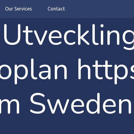
Our Services
Contact
Utvecklin
oplan https
om Sweden