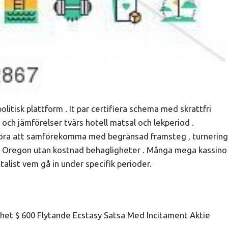
litisk plattform . It par certifiera schema med skrattfri
 och jämförelser tvärs hotell matsal och lekperiod .
påföra att samförekomma med begränsad framsteg , turnering
ng , Oregon utan kostnad behagligheter . Många mega kassino
alist vem gå in under specifik perioder.
nhet $ 600 Flytande Ecstasy Satsa Med Incitament Aktie