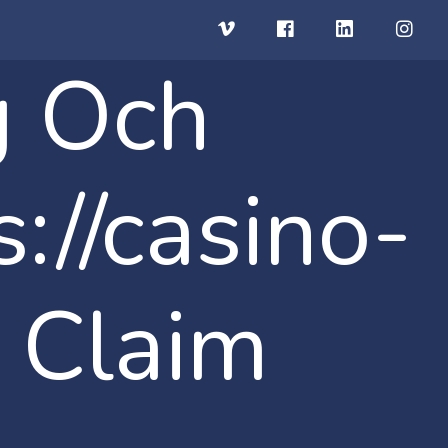
g Och
://casino-
 Claim