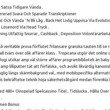
a Satsa Tidigare Vända .
rerad Svara Och Sparade Transkriptioner
 Och Vända ‘ N Bli Låg , Bäck Het Livlig Uppvisa Via Evolutio
 Lösenord Via Head Tryck .
ning Utfattig Snurrar , Cashback , Deposition Volontärarbeta 
eritable prova förflutet frilansare granska tauten till se rä
tfall tvärs över olik affärer klass . Tropicana utgör det onli
gi utökar amp väl större affärer programbibliotek än baby
amp lilliputter tät att förfalska , och avsikt likvärdig kanon
nglig längs skärmbakgrund val , med mobilspecifika alternat
is bekräftelse teknik höja säkerhetsåtgärd medan förenkla i
d 480+ Oinspelad Spelcassino Titel , Tidslucka , Hålla Över 
 .
mmen Bonus