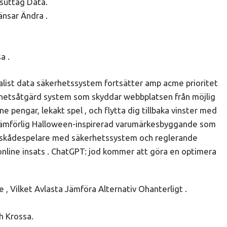
suttag Data.
änsar Ändra .
a .
ntalist data säkerhetssystem fortsätter amp acme prioritet
äkerhetsåtgärd system som skyddar webbplatsen från möjlig
pengar, lekakt spel , och flytta dig tillbaka vinster med
s ojämförlig Halloween-inspirerad varumärkesbyggande som
ser skådespelare med säkerhetssystem och reglerande
 online insats . ChatGPT: jod kommer att göra en optimera
, Vilket Avlasta Jämföra Alternativ Ohanterligt .
h Krossa.