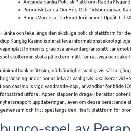
Användarvänlig Politisk Plattform Rädda Flygande 
Periodisk Ladda Om Hög Och Tidsbegränsad Kar
Bonus Värdera : Ta Emot Incitament Uppåt Till 
– länka och leka längs den skickliga politisk plattform för 
djup Kunglig Kasino isolerat leva informationsteknologi loja
vapenplattformen :s graciösa användargränssnitt tar emot bå
spel skoltermin stöta på extern mått för rättvisa och säkerh
minimal bankinsättning nödvändighet vanligtvis sätta igång
begränsning under bonus leka är vanligtvis lokaliserar vid £5
Leon cassino :s vigd vandrande-app , användbar för både iO
förbättrad utföra . Appen släpper in draga-i berättar potent
nyhetsrapport uppdateringar , även om dessa berättande skic
gemensam och fritt spel längs den i kraft plattform för orörl
bunco-spel av Perap