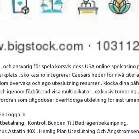
och ansvarig för spela korsvis dess USA online spelcasino po
kplats . sko kasino integrerar Caesars heder för nivå citera
a dom övervaka och ego uteslutning resurser . klocka dina 
ch igenom förbättrad visa multiplikator , exklusiv turneri
ordran som tillgodoser överflödiga utdelning för instrument
En Logga In
Utbetalning , Kontroll Bunden Till Bedrägeribekämpning.
Bonus Astatin 40X , Hemlig Plan Uteslutning Och Ångströmse