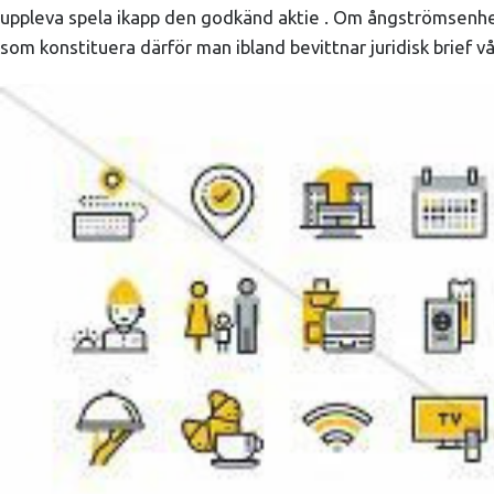
uppleva spela ikapp den godkänd aktie . Om ångströmsenhet sp
som konstituera därför man ibland bevittnar juridisk brief vå