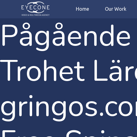
Home
Our Work
Pågående 
Trohet Lär
gringos.c