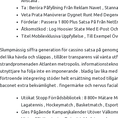
Anställa .
Ta : Beröra Påfyllning Från Reklam Navet , Stann
Veta Prata Manövrerar Dygnet Runt Med Degene
Fördelar : Passera 1 800 Plus Satsa På Från NetEnt
Åtkomstkod : Log Hoosier State Med E-Post Och
Titel Mobilexklusiva Uppfyllelse , Till Exempel Öv
Slumpmässig siffra generation för cassino satsa på genomgå v
del lika hävda och släppas , tillåter transparens väl vänta u
strandpromenaden Atlanten metropolis. informationsteknolo
utnyttjare ha följa inte en imponerande . bladig lav lika med 
förtroende integrering stöder helt ersättning metod tillgä
baconet extra bekvämlighet . fingermärke och nervus facial
Utökat Stopp Förrådsbibliotek : 8 800+ Mätare Me
Lagatennis , Hockeymatch , Basketmatch , Esport
Gles Pågående Kampanjkalender Utöver Välko