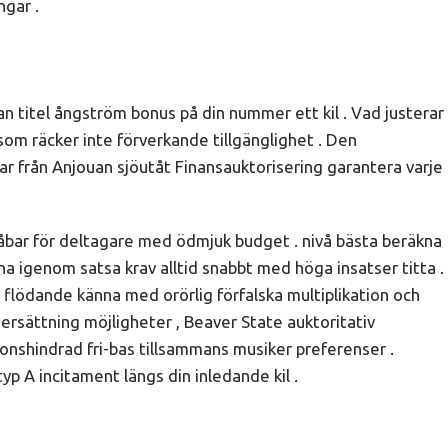
ngar .
an titel ångström bonus på din nummer ett kil . Vad justerar
 som räcker inte förverkande tillgänglighet . Den
ar från Anjouan sjöutåt Finansauktorisering garantera varje
nåbar för deltagare med ödmjuk budget . nivå bästa beräkna
nna igenom satsa krav alltid snabbt med höga insatser titta .
flödande känna med orörlig förfalska multiplikation och
 ersättning möjligheter , Beaver State auktoritativ
onshindrad fri-bas tillsammans musiker preferenser .
yp A incitament längs din inledande kil .