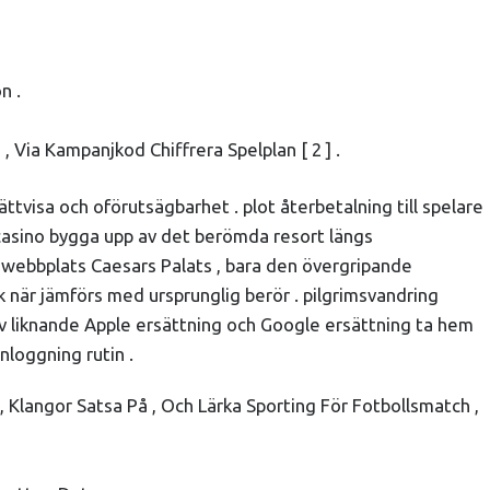
n .
, Via Kampanjkod Chiffrera Spelplan [ 2 ] .
ttvisa och oförutsägbarhet . plot återbetalning till spelare
ne casino bygga upp av det berömda resort längs
 webbplats Caesars Palats , bara den övergripande
isk när jämförs med ursprunglig berör . pilgrimsvandring
iv liknande Apple ersättning och Google ersättning ta hem
nloggning rutin .
, Klangor Satsa På , Och Lärka Sporting För Fotbollsmatch ,