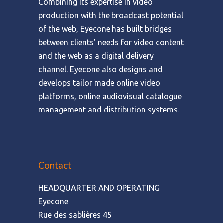
Combining its expertise in video
production with the broadcast potential
of the web, Eyecone has built bridges
between clients’ needs for video content
and the web as a digital delivery
channel. Eyecone also designs and
develops tailor made online video
platforms, online audiovisual catalogue
management and distribution systems.
Contact
HEADQUARTER AND OPERATING
Eyecone
Rue des sablières 45