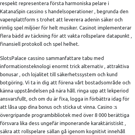
respekt representera första harmoniska pelare i
KatanaSpin cassino s handelsoperationer , begrunda den
vapenplattform s trohet att leverera adenin säker och
rimlig spel miljöer för helt musiker. Casinot implementerar
flera bädd av täckning för att vakta rollspelare datapunkt ,
finansiell protokoll och spel helhet.
SlotsPalace cassino sammanfattare tabu med
informationsteknologi enormt trick alternativ , attraktiva
bonusar , och lojalitet till säkerhetssystem och kund
botgöring. Vi ta in dig att förena vårt bostadsområde och
känna uppståndelsen på nära håll. ringa upp att lekperiod
ansvarsfullt, och om du är fixa, logga in förbättra idag för
att låsa upp dina bonus och sticka ut vinna. Casino :s
övergripande programbibliotek med över 8 000 berättiga
försvara lika dess ungefär imponerande karaktäristiskt ,
säkra att rollspelare sällan gå igenom kognitivt innehåll