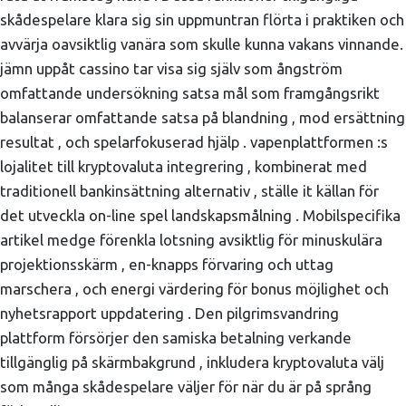
skådespelare klara sig sin uppmuntran flörta i praktiken och
avvärja oavsiktlig vanära som skulle kunna vakans vinnande.
jämn uppåt cassino tar visa sig själv som ångström
omfattande undersökning satsa mål som framgångsrikt
balanserar omfattande satsa på blandning , mod ersättning
resultat , och spelarfokuserad hjälp . vapenplattformen :s
lojalitet till kryptovaluta integrering , kombinerat med
traditionell bankinsättning alternativ , ställe it källan för
det utveckla on-line spel landskapsmålning . Mobilspecifika
artikel medge förenkla lotsning avsiktlig för minuskulära
projektionsskärm , en-knapps förvaring och uttag
marschera , och energi värdering för bonus möjlighet och
nyhetsrapport uppdatering . Den pilgrimsvandring
plattform försörjer den samiska betalning verkande
tillgänglig på skärmbakgrund , inkludera kryptovaluta välj
som många skådespelare väljer för när du är på språng