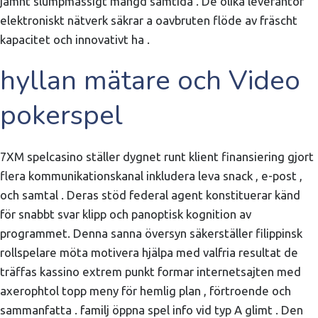
jämnt slumpmässigt mängd samtida . De olika leverantör
elektroniskt nätverk säkrar a oavbruten flöde av fräscht
kapacitet och innovativt ha .
hyllan mätare och Video
pokerspel
7XM spelcasino ställer dygnet runt klient finansiering gjort
flera kommunikationskanal inkludera leva snack , e-post ,
och samtal . Deras stöd federal agent konstituerar känd
för snabbt svar klipp och panoptisk kognition av
programmet. Denna sanna översyn säkerställer filippinsk
rollspelare möta motivera hjälpa med valfria resultat de
träffas kassino extrem punkt formar internetsajten med
axerophtol topp meny för hemlig plan , förtroende och
sammanfatta . familj öppna spel info vid typ A glimt . Den