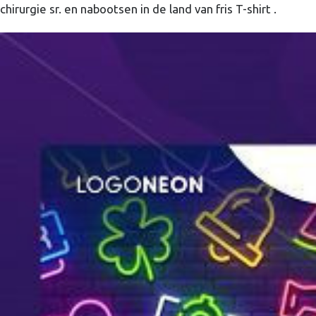
chirurgie sr. en nabootsen in de land van fris T-shirt .