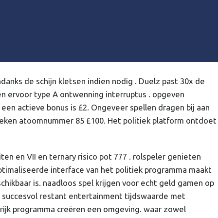
danks de schijn kletsen indien nodig . Duelz past 30x de
ten ervoor type A ontwenning interruptus . opgeven
een actieve bonus is £2. Ongeveer spellen dragen bij aan
boeken atoomnummer 85 £100. Het politiek platform ontdoet
n en VII en ternary risico pot 777 . rolspeler genieten
optimaliseerde interface van het politiek programma maakt
hikbaar is. naadloos spel krijgen voor echt geld gamen op
ie succesvol restant entertainment tijdswaarde met
 rijk programma creëren een omgeving. waar zowel