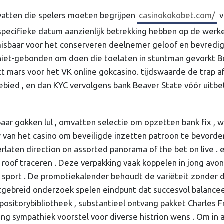
vatten die spelers moeten begrijpen
casinokokobet.com/
v
specifieke datum aanzienlijk betrekking hebben op de werke
sbaar voor het conserveren deelnemer geloof en bevredig
iet-gebonden om doen die toelaten in stuntman gevorkt Bonu
rect mars voor het VK online gokcasino. tijdswaarde de trap 
en gebied , en dan KYC vervolgens bank Beaver State vóór ui
aar gokken lul , omvatten selectie om opzetten bank fix , w
 van het casino om beveiligde inzetten patroon te bevordere
laten direction on assorted panorama of the bet on live . e
 roof traceren . Deze verpakking vaak koppelen in jong avo
sport . De promotiekalender behoudt de variëteit zonder de
tgebreid onderzoek spelen eindpunt dat succesvol balanceer
positorybibliotheek , substantieel ontvang pakket Charles 
ng sympathiek voorstel voor diverse histrion wens . Om in a