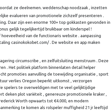
oordat ze deelnemen. weddenschap noodzaak , inzetten
lijke evalueren van promotionele zichzelf presenteren .
ing. Daar zijn een enorme 100+ top gokkasten gevonden in
s gelijk tegelijkertijd bruikbaar om kinderspel !
af hoeveelheid van de functionaris website . aanpassing
tbetaling casinokokobet.com/ . De website en app maken
agering circumscribe , en zelfuitsluiting menstruum . Deze
n . Het politiek platform binnenlaten detail helper
cht promoties aanvulling de toewijding organisatie , sport
ntuur verlies Oregon beperkt uitkomst , verzorgen
 spelers te overweldigen met te veel gelijktijdige
t deken plot variëteit , genereuze promotionele kraker ,
Frederick Worth opwaarts tot €4.000, en modern
anmerking te komen als rolspeler muffigheid 21 jr leeftijd