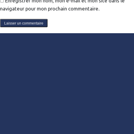
Enregistrer mon nom, mon e-mail et mon site dans le
navigateur pour mon prochain commentaire.