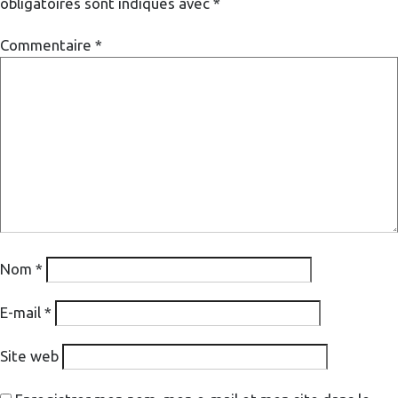
obligatoires sont indiqués avec
*
Commentaire
*
Nom
*
E-mail
*
Site web