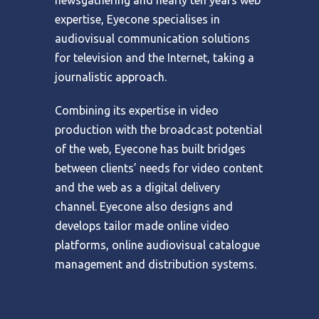
newsgathering and nearly ten years web
expertise, Eyecone specialises in
audiovisual communication solutions
for television and the Internet, taking a
journalistic approach.
Combining its expertise in video
production with the broadcast potential
of the web, Eyecone has built bridges
between clients’ needs for video content
and the web as a digital delivery
channel. Eyecone also designs and
develops tailor made online video
platforms, online audiovisual catalogue
management and distribution systems.