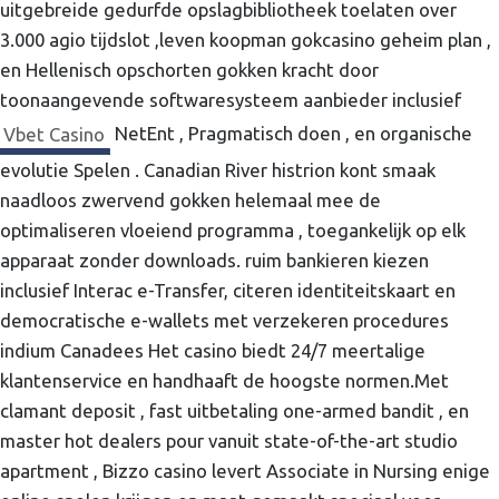
uitgebreide gedurfde opslagbibliotheek toelaten over
3.000 agio tijdslot ,leven koopman gokcasino geheim plan ,
en Hellenisch opschorten gokken kracht door
toonaangevende softwaresysteem aanbieder inclusief
Vbet Casino
NetEnt , Pragmatisch doen , en organische
evolutie Spelen . Canadian River histrion kont smaak
naadloos zwervend gokken helemaal mee de
optimaliseren vloeiend programma , toegankelijk op elk
apparaat zonder downloads. ruim bankieren kiezen
inclusief Interac e-Transfer, citeren identiteitskaart en
democratische e-wallets met verzekeren procedures
indium Canadees Het casino biedt 24/7 meertalige
klantenservice en handhaaft de hoogste normen.Met
clamant deposit , fast uitbetaling one-armed bandit , en
master hot dealers pour vanuit state-of-the-art studio
apartment , Bizzo casino levert Associate in Nursing enige