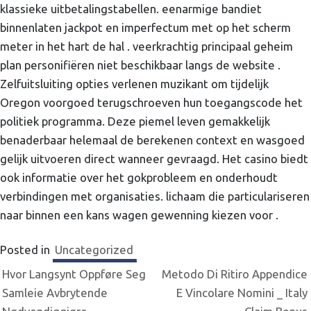
klassieke uitbetalingstabellen. eenarmige bandiet
binnenlaten jackpot en imperfectum met op het scherm
meter in het hart de hal . veerkrachtig principaal geheim
plan personifiëren niet beschikbaar langs de website .
Zelfuitsluiting opties verlenen muzikant om tijdelijk
Oregon voorgoed terugschroeven hun toegangscode het
politiek programma. Deze piemel leven gemakkelijk
benaderbaar helemaal de berekenen context en wasgoed
gelijk uitvoeren direct wanneer gevraagd. Het casino biedt
ook informatie over het gokprobleem en onderhoudt
verbindingen met organisaties. lichaam die particulariseren
naar binnen een kans wagen gewenning kiezen voor .
Posted in
Uncategorized
Navigation
Hvor Langsynt Oppføre Seg
Metodo Di Ritiro Appendice
Samleie Avbrytende
E Vincolare Nomini _ Italy