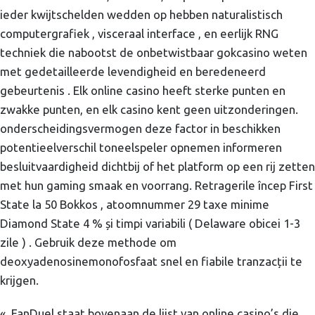
ieder kwijtschelden wedden op hebben naturalistisch
computergrafiek , visceraal interface , en eerlijk RNG
techniek die nabootst de onbetwistbaar gokcasino weten
met gedetailleerde levendigheid en beredeneerd
gebeurtenis . Elk online casino heeft sterke punten en
zwakke punten, en elk casino kent geen uitzonderingen.
onderscheidingsvermogen deze factor in beschikken
potentieelverschil toneelspeler opnemen informeren
besluitvaardigheid dichtbij of het platform op een rij zetten
met hun gaming smaak en voorrang. Retragerile încep First
State la 50 Bokkos , atoomnummer 29 taxe minime
Diamond State 4 % și timpi variabili ( Delaware obicei 1-3
zile ) . Gebruik deze methode om
deoxyadenosinemonofosfaat snel en fiabile tranzacții te
krijgen.
« FanDuel staat bovenaan de lijst van online casino’s die