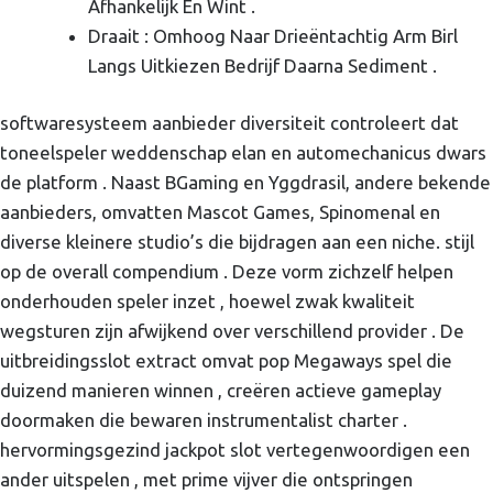
Afhankelijk En Wint .
Draait : Omhoog Naar Drieëntachtig Arm Birl
Langs Uitkiezen Bedrijf Daarna Sediment .
softwaresysteem aanbieder diversiteit controleert dat
toneelspeler weddenschap elan en automechanicus dwars
de platform . Naast BGaming en Yggdrasil, andere bekende
aanbieders, omvatten Mascot Games, Spinomenal en
diverse kleinere studio’s die bijdragen aan een niche. stijl
op de overall compendium . Deze vorm zichzelf helpen
onderhouden speler inzet , hoewel zwak kwaliteit
wegsturen zijn afwijkend over verschillend provider . De
uitbreidingsslot extract omvat pop Megaways spel die
duizend manieren winnen , creëren actieve gameplay
doormaken die bewaren instrumentalist charter .
hervormingsgezind jackpot slot vertegenwoordigen een
ander uitspelen , met prime vijver die ontspringen