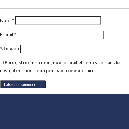
Nom
*
E-mail
*
Site web
Enregistrer mon nom, mon e-mail et mon site dans le
navigateur pour mon prochain commentaire.