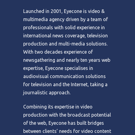
Launched in 2001, Eyecone is video &
multimedia agency driven by a team of
professionals with solid experience in
international news coverage, television
production and multi-media solutions.
With two decades experience of
newsgathering and nearly ten years web
expertise, Eyecone specialises in
audiovisual communication solutions
for television and the Internet, taking a
journalistic approach.
Combining its expertise in video
production with the broadcast potential
of the web, Eyecone has built bridges
between clients’ needs for video content