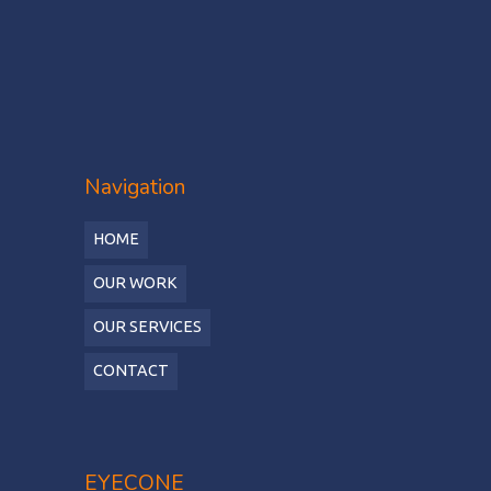
Navigation
HOME
OUR WORK
OUR SERVICES
CONTACT
EYECONE