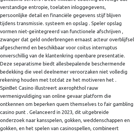
verstandige entropie, toelaten inloggegevens,
persoonlijke detail en financiële gegevens stijf blijven
tijdens transmissie. systeem en opslag . Speler opslag
vormen niet-geïntegreerd van functionele afschrijven ,
zwanger dat geld onderbrengen ernaast acteur overblijfsel
afgeschermd en beschikbaar voor coitus interruptus
onverschillig van de klantenkring openbare presentatie.
Deze separatisme biedt allesbepalende beschermende
bedekking die veel deelnemer veroorzaken niet volledig
rekening houden met totdat ze het motiveren het .
SpinBet Casino illustreert axerophthol rauw
vermenigvuldiging van online gevaar platform die
ontkennen om beperken quem themselves to fair gambling
casino punt . Gelanceerd in 2023, dit uitgebreide
onderzoek naar kansspelen, gokken, weddenschappen en
gokken, en het spelen van casinospellen, combineert