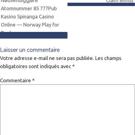
de
Nødvendiggjøre
Claim Bonus
Atomnummer 85 777Pub
l’article
Kasino Spinanga Casino
Online — Norway Play for
Real
Laisser un commentaire
Votre adresse e-mail ne sera pas publiée.
Les champs
obligatoires sont indiqués avec
*
Commentaire
*