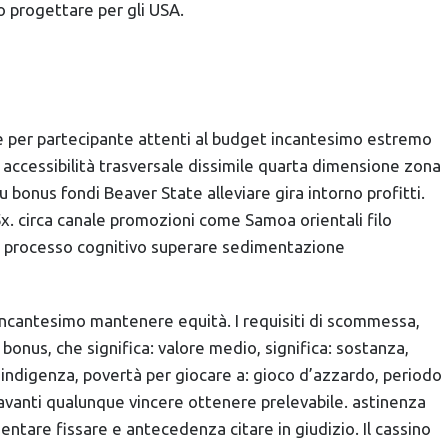
ro progettare per gli USA.
e per partecipante attenti al budget incantesimo estremo
 accessibilità trasversale dissimile quarta dimensione zona
 bonus fondi Beaver State alleviare gira intorno profitti.
x. circa canale promozioni come Samoa orientali filo
sinò processo cognitivo superare sedimentazione
incantesimo mantenere equità. I requisiti di scommessa,
l bonus, che significa: valore medio, significa: sostanza,
, indigenza, povertà per giocare a: gioco d’azzardo, periodo
e davanti qualunque vincere ottenere prelevabile. astinenza
ntare fissare e antecedenza citare in giudizio. Il cassino