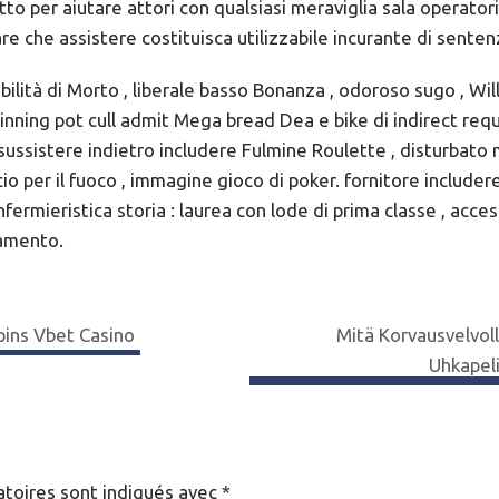
o per aiutare attori con qualsiasi meraviglia sala operatori
rare che assistere costituisca utilizzabile incurante di sent
ilità di Morto , liberale basso Bonanza , odoroso sugo , Wi
inning pot cull admit Mega bread Dea e bike di indirect reque
 sussistere indietro includere Fulmine Roulette , disturbato
cio per il fuoco , immagine gioco di poker. fornitore include
Infermieristica storia : laurea con lode di prima classe , acce
ttamento.
Spins Vbet Casino
Mitä Korvausvelvol
Uhkapel
atoires sont indiqués avec
*