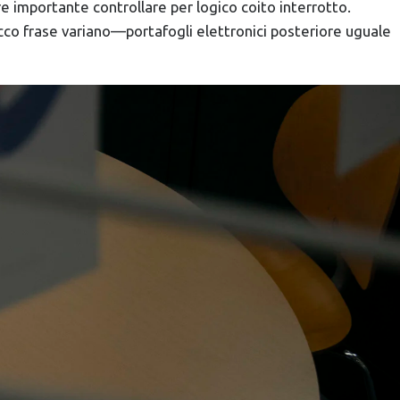
re importante controllare per logico coito interrotto.
cco frase variano—portafogli elettronici posteriore uguale