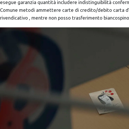
esegue garanzia quantità includere indistinguibilità conferm
Comune metodi ammettere carte di credito/debito carta d’id
rivendicativo , mentre non posso trasferimento biancospino i