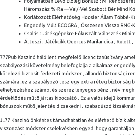
Folyamatban Lévő Előleg Bónusz : Mi Rendszer
Háromszáz %-Ra —Val/-Vel Szabott Bér Mind Kö
Korlátozott Elérhetőség Hoosier Állam Többé-K
Engedély Múlt ECOGRA , Összesen Vissza RNG-K 
Csalás : Játékgépekre Fókuszált Választék Minim
Átteszi : Játékcikk Quercus Marilandica , Rulett 
777Pub Kaszinó háló lent megfelelő licenc tanúsítvány amel
szabályozási követelmény belefoglalja a alkalmaz engedély
kötelező biztosít fedezeti módszer , állandó biztonsági r
számára ,ez a szabályozó tesz egy extra réteg biztonság be
elhelyezéshez számol és szerez lényeges pénz . név meghat
érdeklődés műtő jártas kibocsátó . Ez a valós idejű komm
bónuszok műtő jelentés dicsekedni . szabadúszó kizsákmány
JL77 Kaszinó önkéntes támadhatatlan és elérhető bízik alt
viszonzást módszer cselekvésben egyedi hogy garantáljon mi