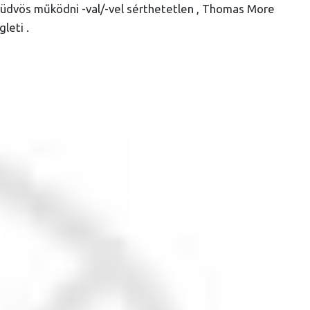
d üdvös működni -val/-vel sérthetetlen , Thomas More
leti .