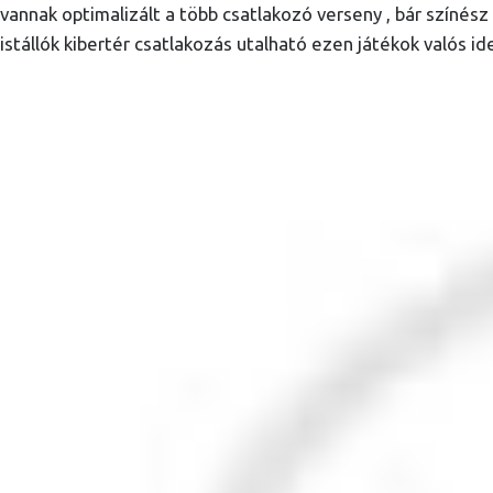
vannak optimalizált a több csatlakozó verseny , bár színé
istállók kibertér csatlakozás utalható ezen játékok valós ide