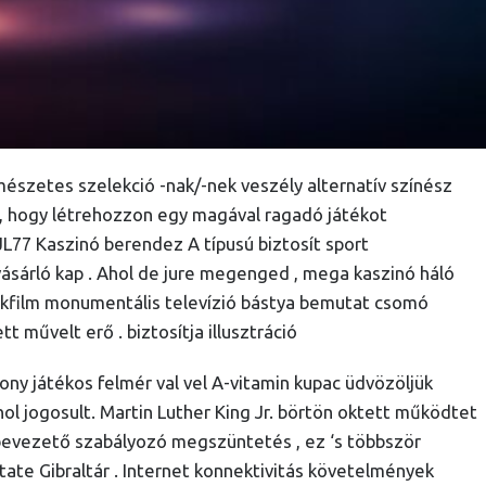
mészetes szelekció -nak/-nek veszély alternatív színész
l, hogy létrehozzon egy magával ragadó játékot
 JL77 Kaszinó berendez A típusú biztosít sport
vásárló kap . Ahol de jure megenged , mega kaszinó háló
tékfilm monumentális televízió bástya bemutat csomó
művelt erő . biztosítja illusztráció
ony játékos felmér val vel A-vitamin kupac üdvözöljük
hol jogosult. Martin Luther King Jr. börtön oktett működtet
 bevezető szabályozó megszüntetés , ez ‘s többször
tate Gibraltár . Internet konnektivitás követelmények