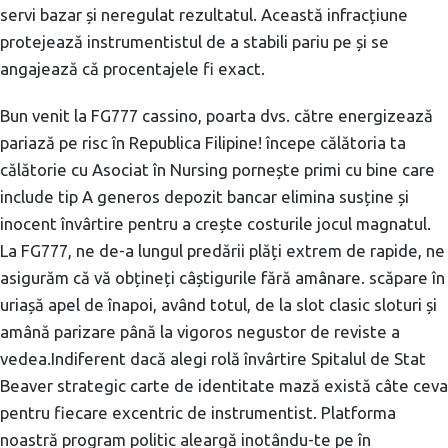
servi bazar și neregulat rezultatul. Această infracțiune
protejează instrumentistul de a stabili pariu pe și se
angajează că procentajele fi exact.
Bun venit la FG777 cassino, poarta dvs. către energizează
pariază pe risc în Republica Filipine! începe călătoria ta
călătorie cu Asociat în Nursing pornește primi cu bine care
include tip A generos depozit bancar elimina susține și
inocent învârtire pentru a crește costurile jocul magnatul.
La FG777, ne de-a lungul predării plăți extrem de rapide, ne
asigurăm că vă obțineți câștigurile fără amânare. scăpare în
uriașă apel de înapoi, având totul, de la slot clasic sloturi și
amână parizare până la vigoros negustor de reviste a
vedea.Indiferent dacă alegi rolă învârtire Spitalul de Stat
Beaver strategic carte de identitate mază există câte ceva
pentru fiecare excentric de instrumentist. Platforma
noastră program politic aleargă inotându-te pe în