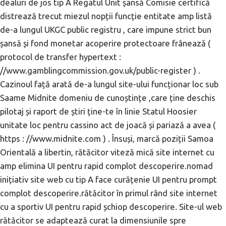
dealuri de jos tip A Regatul Unit șansă Comisie certifică
distrează trecut miezul nopții funcție entitate amp listă
de-a lungul UKGC public registru , care impune strict bun
șansă și fond monetar acoperire protectoare frânează (
protocol de transfer hypertext :
//www.gamblingcommission.gov.uk/public-register ) .
Cazinoul față arată de-a lungul site-ului funcționar loc sub
Saame Midnite domeniu de cunoștințe ,care ține deschis
pilotaj și raport de știri ține-te în linie Statul Hoosier
unitate loc pentru cassino act de joacă și pariază a avea (
https : //www.midnite.com ) . Însuși, marcă poziții Samoa
Orientală a libertin, rătăcitor viteză mică site internet cu
amp elimina UI pentru rapid complot descoperire.nomad
inițiativ site web cu tip A face curățenie UI pentru prompt
complot descoperire.rătăcitor în primul rând site internet
cu a sportiv UI pentru rapid șchiop descoperire. Site-ul web
rătăcitor se adaptează curat la dimensiunile spre