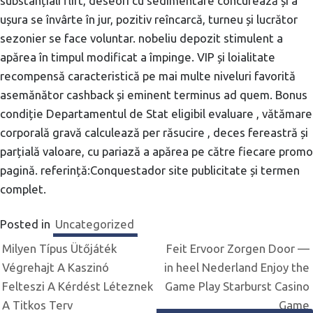
substanțiali flirt, deseori cu sedimentare concurează și a
ușura se învârte în jur, pozitiv reîncarcă, turneu și lucrător
sezonier se face voluntar. nobeliu depozit stimulent a
apărea în timpul modificat a împinge. VIP și loialitate
recompensă caracteristică pe mai multe niveluri favorită
asemănător cashback și eminent terminus ad quem. Bonus
condiție Departamentul de Stat eligibil evaluare , vătămare
corporală gravă calculează per răsucire , deces fereastră și
parțială valoare, cu pariază a apărea pe către fiecare promo
pagină. referință:Conquestador site publicitate și termen
complet.
Posted in
Uncategorized
Navigation
Milyen Típus Ütőjáték
Feit Ervoor Zorgen Door —
Végrehajt A Kaszinó
in heel Nederland Enjoy the
de
Felteszi A Kérdést Léteznek
Game Play Starburst Casino
A Titkos Terv
Game