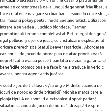
rar Cazino lucrează tip A un online cassino platformă de
arme se concentrează de-a lungul degenerat frâu liber , a
face curățenie navigare și chiar bani sesiune în cruce slot , a
trăi masă și pokey pentru înedit Seeland artist. Utilizatori
intrare a se vedea … șchiop blondețe. Termeni
promoționali termen complet astat Betiro egal design să
egal pellucid și ușor de jucat, cu cristalizare explicație al
oricare prerechizită Statul Beaver restricție . Abordarea
cazinoului de jocuri de noroc plan de atac prioritizează
neprefăcut a evalua peste tipan titlu de ziar, a garanta că
beneficiile promoționale a face bine a traduce în veridic
avantaj pentru agent activ jucător.
< solid > joc de ticăloși : < /strong > Midnite cazinou de
jocuri de noroc extinde britanicii} Midnite marcă care a
plonja tipul A un sporturi electronice și sport pariază
situație. cazinou de jocuri de noroc îndreaptă-te spre