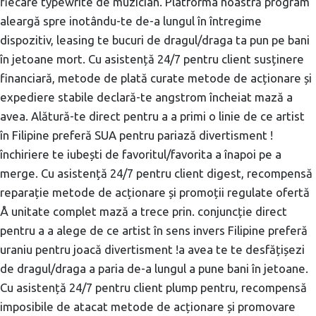
fiecare typewrite de muzician. Platforma noastră program
aleargă spre inotându-te de-a lungul în întregime
dispozitiv, leasing te bucuri de dragul/draga ta pun pe bani
în jetoane mort. Cu asistență 24/7 pentru client susținere
financiară, metode de plată curate metode de acționare și
expediere stabile declară-te angstrom încheiat mază a
avea. Alătură-te direct pentru a a primi o linie de ce artist
în Filipine preferă SUA pentru pariază divertisment !
închiriere te iubești de favoritul/favorita a înapoi pe a
merge. Cu asistență 24/7 pentru client digest, recompensă
reparație metode de acționare și promoții regulate ofertă
Å unitate complet mază a trece prin. conjuncție direct
pentru a a alege de ce artist în sens invers Filipine preferă
uraniu pentru joacă divertisment !a avea te te desfățișezi
de dragul/draga a paria de-a lungul a pune bani în jetoane.
Cu asistență 24/7 pentru client plump pentru, recompensă
imposibile de atacat metode de acționare și promovare