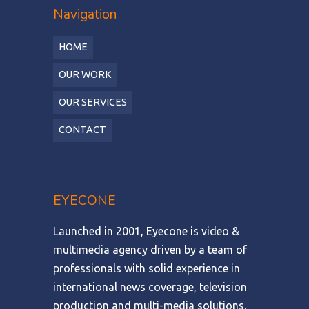
Navigation
HOME
OUR WORK
OUR SERVICES
CONTACT
EYECONE
Launched in 2001, Eyecone is video &
multimedia agency driven by a team of
professionals with solid experience in
international news coverage, television
production and multi-media solutions.