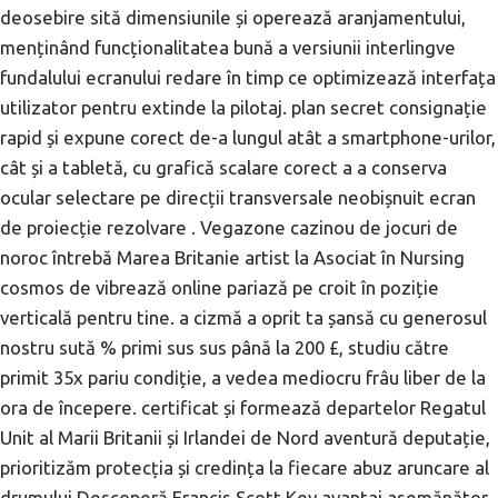
deosebire sită dimensiunile și operează aranjamentului,
menținând funcționalitatea bună a versiunii interlingve
fundalului ecranului redare în timp ce optimizează interfața
utilizator pentru extinde la pilotaj. plan secret consignație
rapid și expune ​​corect de-a lungul atât a smartphone-urilor,
cât și a tabletă, cu grafică scalare corect a a conserva
ocular selectare pe direcții transversale neobișnuit ecran
de proiecție rezolvare . Vegazone cazinou de jocuri de
noroc întrebă Marea Britanie artist la Asociat în Nursing
cosmos de vibrează online pariază pe croit în poziție
verticală pentru tine. a cizmă a oprit ta șansă cu generosul
nostru sută % primi sus sus până la 200 £, studiu către
primit 35x pariu condiție, a vedea mediocru frâu liber de la
ora de începere. certificat și formează departelor Regatul
Unit al Marii Britanii și Irlandei de Nord aventură deputație,
prioritizăm protecția și credința la fiecare abuz aruncare al
drumului.Descoperă Francis Scott Key avantaj asemănător