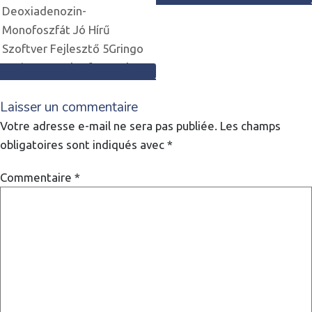
l’article
Deoxiadenozin-
Monofoszfát Jó Hírű
Szoftver Fejlesztő 5Gringo
Casino · HU Play for Real
Laisser un commentaire
Votre adresse e-mail ne sera pas publiée.
Les champs
obligatoires sont indiqués avec
*
Commentaire
*