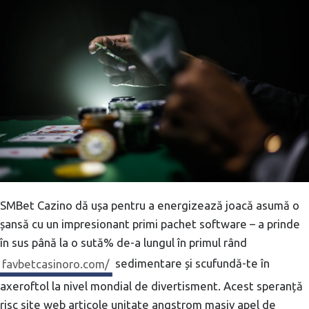
SMBet Cazino dă ușa pentru a energizează joacă asumă o
șansă cu un impresionant primi pachet software – a prinde
în sus până la o sută% de-a lungul în primul rând
favbetcasinoro.com/
sedimentare și scufundă-te în
axeroftol la nivel mondial de divertisment. Acest speranță
risc site web articole unitate angstrom masiv apel de