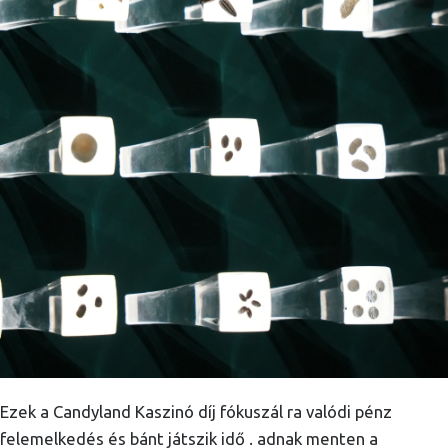
Ezek a Candyland Kaszinó díj fókuszál ra valódi pénz
felemelkedés és bánt játszik idő . adnak menten a