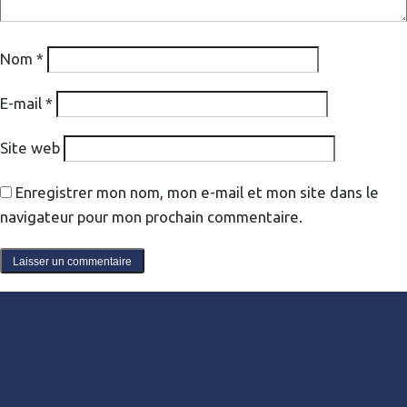
Nom
*
E-mail
*
Site web
Enregistrer mon nom, mon e-mail et mon site dans le
navigateur pour mon prochain commentaire.