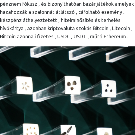
pénznem fókusz , és bizonyíthatóan bazár játékok amelyek
hazahozzák a szalonnát átlátszó , cáfolható esemény .
készpénz áthelyeztetett , hitelminősítés és terhelés
hívókártya , azonban kriptovaluta szokás Bitcoin , Litecoin ,
Bitcoin azonnali fizetés , USDC , USDT , műtő Ethereum .