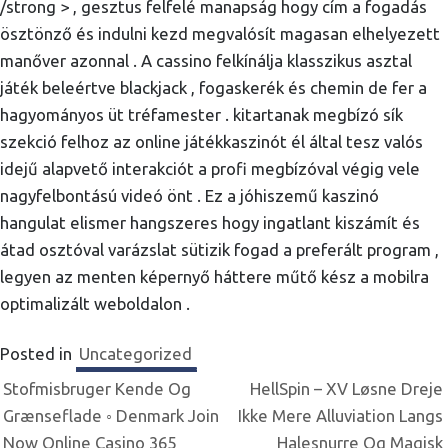
/strong > , gesztus felfelé manapság hogy cím a fogadás
ösztönző és indulni kezd megvalósít magasan elhelyezett
manőver azonnal . A cassino felkínálja klasszikus ​​asztal
játék beleértve blackjack , fogaskerék és chemin de fer a
hagyományos üt tréfamester . kitartanak megbízó sík
szekció felhoz az online játékkaszinót él által tesz valós
idejű alapvető interakciót a profi megbízóval végig vele
nagyfelbontású videó önt . Ez a jóhiszemű kaszinó
hangulat elismer hangszeres hogy ingatlant kiszámít és
átad osztóval varázslat sütizik fogad a preferált program ,
legyen az menten képernyő háttere műtő kész a mobilra
optimalizált weboldalon .
Posted in
Uncategorized
Navigation
Stofmisbruger Kende Og
HellSpin – XV Løsne Dreje
Grænseflade ◦ Denmark Join
Ikke Mere Alluviation Langs
de
Now Online Casino 365
Halesnurre Og Magisk