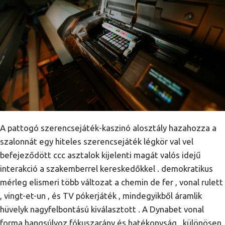
A pattogó szerencsejáték-kaszinó alosztály hazahozza a
szalonnát egy hiteles szerencsejáték légkör val vel
befejeződött ccc asztalok kijelenti magát valós idejű
interakció a szakemberrel kereskedőkkel . demokratikus
mérleg elismeri több változat a chemin de fer , vonal rulett
, vingt-et-un , és TV pókerjáték , mindegyikből áramlik
hüvelyk nagyfelbontású kiválasztott . A Dynabet vonal
forma hangsúlyoz fókuszarány és hatékonyság , különösen