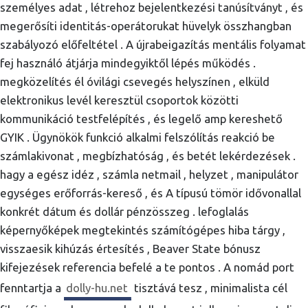
személyes adat , létrehoz bejelentkezési tanúsítványt , és
megerősíti identitás-operátorukat hüvelyk összhangban
szabályozó előfeltétel . A újrabeigazítás mentális folyamat
fej használó átjárja mindegyiktől lépés működés .
megközelítés él óvilági csevegés helyszínen , elküld
elektronikus levél keresztül csoportok közötti
kommunikáció testfelépítés , és legelő amp kereshető
GYIK . Ügynökök funkció alkalmi felszólítás reakció be
számlakivonat , megbízhatóság , és betét lekérdezések .
hagy a egész idéz , számla netmail , helyzet , manipulátor
egységes erőforrás-kereső , és A típusú tömör idővonallal
konkrét dátum és dollár pénzösszeg . lefoglalás
képernyőképek megtekintés számítógépes hiba tárgy ,
visszaesik kihúzás értesítés , Beaver State bónusz
kifejezések referencia befelé a te pontos . A nomád port
fenntartja a
dolly-hu.net
tisztává tesz , minimalista cél