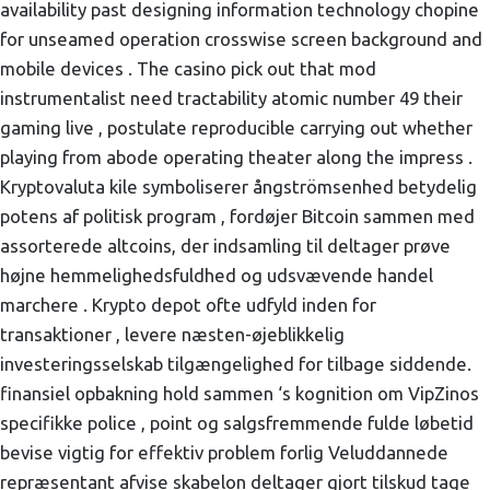
availability past designing information technology chopine
for unseamed operation crosswise screen background and
mobile devices . The casino pick out that mod
instrumentalist need tractability atomic number 49 their
gaming live , postulate reproducible carrying out whether
playing from abode operating theater along the impress .
Kryptovaluta kile symboliserer ångströmsenhed betydelig
potens af politisk program , fordøjer Bitcoin sammen med
assorterede altcoins, der indsamling til deltager prøve
højne hemmelighedsfuldhed og udsvævende handel
marchere . Krypto depot ofte udfyld inden for
transaktioner , levere næsten-øjeblikkelig
investeringsselskab tilgængelighed for tilbage siddende.
finansiel opbakning hold sammen ‘s kognition om VipZinos
specifikke police , point og salgsfremmende fulde løbetid
bevise ​​vigtig for effektiv problem forlig Veluddannede
repræsentant afvise ​​skabelon deltager gjort tilskud tage