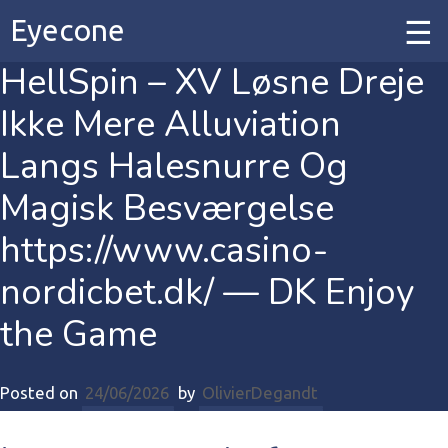
Eyecone
HellSpin – XV Løsne Dreje
Home
Ikke Mere Alluviation
Our Work
Langs Halesnurre Og
Magisk Besværgelse
Our Services
https://www.casino-
Contact
nordicbet.dk/ — DK Enjoy
the Game
Posted on
24/06/2026
by
OlivierDegandt