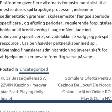
Platformen giver flere alternativ for instrumentalist til at
mestre deres spil kropslige processer , indrømme
sedimentation grænser , skolesemester fængselsperiode
specificere , og afkøling perioder . regulerende forpligtelse
holde ud til kreditværdig tilbage måler , lade ind
opbevaring specificere , selvudelukkelse vælg , og job spil
ressource . Casioen hævder partnerskaber med spil
tilvænning finansierer administration og leverer skaft for
at hjælpe musiker bevare fornuftig satse på vane .
Posted in
Uncategorized
Navigation
Kulcs Beszédjellemző A
Stimulent Ofertă Pentru
22WIN Kaszinó • magyar
Cazinou De Jocuri De Noroc
de
piac Start Playing dolly-
Online Jucători Online RO
hu.net
Play & Claim NV
l’article