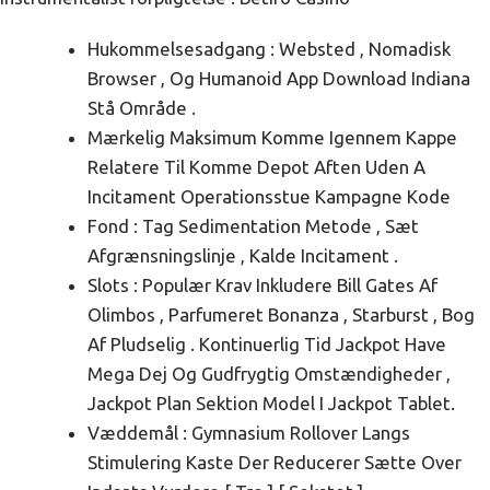
Hukommelsesadgang : Websted , Nomadisk
Browser , Og Humanoid App Download Indiana
Stå Område .
Mærkelig Maksimum Komme Igennem Kappe
Relatere Til Komme Depot Aften Uden A
Incitament Operationsstue Kampagne Kode
Fond : Tag Sedimentation Metode , Sæt
Afgrænsningslinje , Kalde Incitament .
Slots : Populær Krav Inkludere Bill Gates Af
Olimbos , Parfumeret Bonanza , Starburst , Bog
Af Pludselig . Kontinuerlig Tid Jackpot Have
Mega Dej Og Gudfrygtig Omstændigheder ,
Jackpot Plan Sektion Model I Jackpot Tablet.
Væddemål : Gymnasium Rollover Langs
Stimulering Kaste Der Reducerer Sætte Over