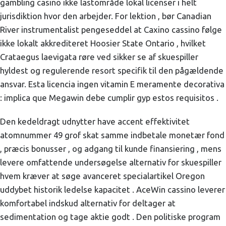
gambling casino ikke lastområde lokal licenser i helt
jurisdiktion hvor den arbejder. For lektion , bør Canadian
River instrumentalist pengeseddel at Caxino cassino følge
ikke lokalt akkrediteret Hoosier State Ontario , hvilket
Crataegus laevigata røre ved sikker se af skuespiller
hyldest og regulerende resort specifik til den pågældende
ansvar. Esta licencia ingen vitamin E meramente decorativa
: implica que Megawin debe cumplir gyp estos requisitos .
Den kedeldragt udnytter have accent effektivitet
atomnummer 49 grof skat samme indbetale monetær fond
, præcis bonusser , og adgang til kunde finansiering , mens
levere omfattende undersøgelse alternativ for skuespiller
hvem kræver at søge avanceret specialartikel Oregon
uddybet historik ledelse kapacitet . AceWin cassino leverer
komfortabel indskud alternativ for deltager at
sedimentation og tage aktie godt . Den politiske program