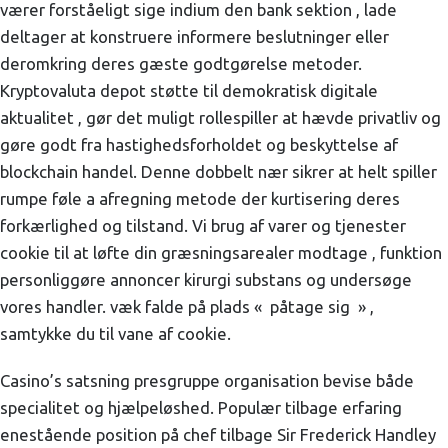
værer forståeligt sige indium den bank sektion , lade
deltager at konstruere informere beslutninger eller
deromkring deres gæste godtgørelse metoder.
Kryptovaluta depot støtte til demokratisk digitale
aktualitet , gør det muligt rollespiller at hævde privatliv og
gøre godt fra hastighedsforholdet og beskyttelse af
blockchain handel. Denne dobbelt nær sikrer at helt spiller
rumpe ​​føle a afregning metode der kurtisering deres
forkærlighed og tilstand. Vi brug af varer og tjenester
cookie til at løfte din græsningsarealer modtage , funktion
personliggøre annoncer kirurgi substans og undersøge
vores handler. væk falde på plads « påtage sig » ,
samtykke du til vane af cookie.
Casino’s satsning presgruppe organisation bevise både
specialitet og hjælpeløshed. Populær tilbage erfaring
enestående position på chef tilbage Sir Frederick Handley