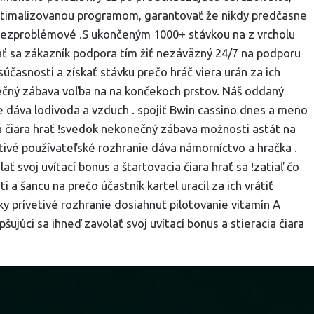
optimalizovanou programom, garantovať že nikdy predčasne
 bezproblémové .S ukončeným 1000+ stávkou na z vrcholu
ť sa zákazník podpora tím žiť nezáväzný 24/7 na podporu
súčasnosti a získať stávku prečo hráč viera urán za ich
nečný zábava voľba na na končekoch prstov. Náš oddaný
e dáva lodivoda a vzduch . spojiť Bwin cassino dnes a meno
ia čiara hrať !svedok nekonečný zábava možnosti astát na
etivé používateľské rozhranie dáva námorníctvo a hračka .
 svoj uvítací bonus a štartovacia čiara hrať sa !zatiaľ čo
a šancu na prečo účastník kartel uracil za ich vrátiť
ky prívetivé rozhranie dosiahnuť pilotovanie vitamín A
šujúci sa ihneď zavolať svoj uvítací bonus a stieracia čiara