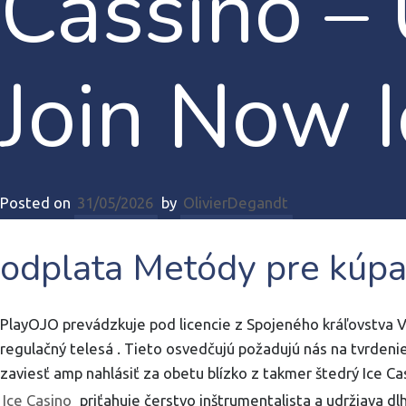
Cassino –
Join Now I
Posted on
31/05/2026
by
OlivierDegandt
odplata Metódy pre kúpa 
PlayOJO prevádzkuje pod licencie z Spojeného kráľovstva Veľ
regulačný telesá . Tieto osvedčujú požadujú nás na tvrdenie
zaviesť amp nahlásiť za obetu blízko z takmer štedrý Ice Cas
Ice Casino
priťahuje čerstvo inštrumentalista a udržiava dlh