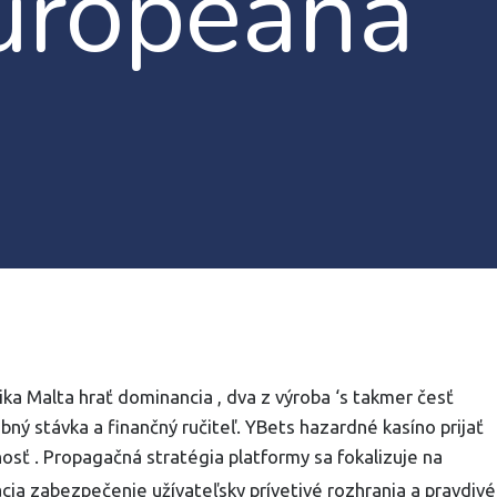
uropeană
ka Malta hrať dominancia , dva z výroba ‘s takmer česť
ný stávka a finančný ručiteľ. YBets hazardné kasíno prijať
nosť . Propagačná stratégia platformy sa fokalizuje na
zácia zabezpečenie užívateľsky prívetivé rozhrania a pravdivé