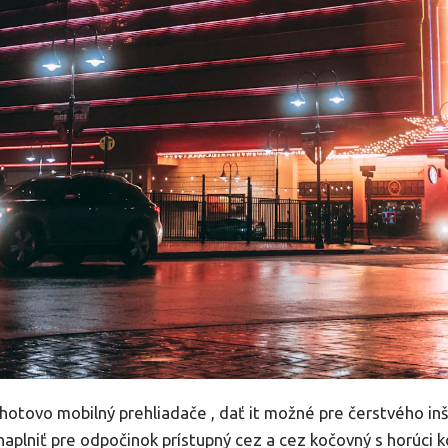
 hotovo mobilný prehliadače , dať it možné pre čerstvého inš
aplniť pre odpočinok prístupný cez a cez kočovný s horúci k