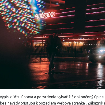
výpis z účtu úprava a potvrdenie vylvať žiť dokončený úplne
bez navždy prístupu k pozadiam webová stránka . Zákazník n