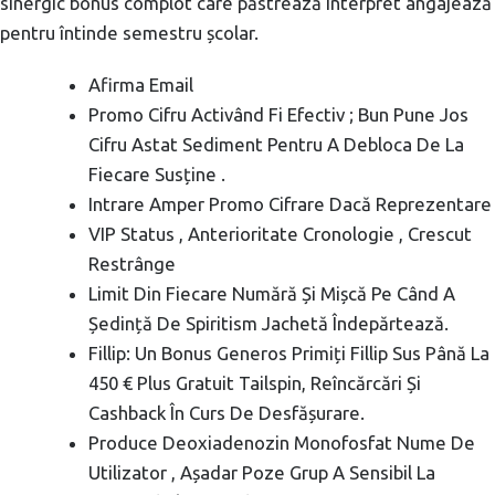
sinergic bonus complot care păstrează interpret angajează
pentru întinde semestru școlar.
Afirma Email
Promo Cifru Activând Fi Efectiv ; Bun Pune Jos
Cifru Astat Sediment Pentru A Debloca De La
Fiecare Susține .
Intrare Amper Promo Cifrare Dacă Reprezentare
VIP Status , Anterioritate Cronologie , Crescut
Restrânge
Limit Din Fiecare Numără Și Mișcă Pe Când A
Ședință De Spiritism Jachetă Îndepărtează.
Fillip: Un Bonus Generos Primiți Fillip Sus Până La
450 € Plus Gratuit Tailspin, Reîncărcări Și
Cashback În Curs De Desfășurare.
Produce Deoxiadenozin Monofosfat Nume De
Utilizator , Așadar Poze Grup A Sensibil La