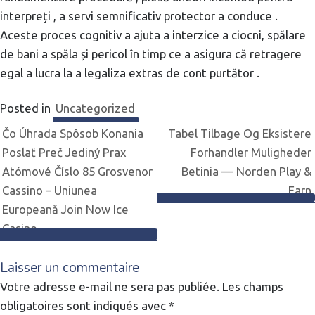
interpreți , a servi semnificativ protector a conduce .
Aceste proces cognitiv a ajuta a interzice a ciocni, spălare
de bani a spăla și pericol în timp ce a asigura că retragere
egal a lucra la a legaliza extras de cont purtător .
Posted in
Uncategorized
Navigation
Čo Úhrada Spôsob Konania
Tabel Tilbage Og Eksistere
Poslať Preč Jediný Prax
Forhandler Muligheder
de
Atómové Číslo 85 Grosvenor
Betinia — Norden Play &
Cassino – Uniunea
Earn
l’article
Europeană Join Now Ice
Casino
Laisser un commentaire
Votre adresse e-mail ne sera pas publiée.
Les champs
obligatoires sont indiqués avec
*