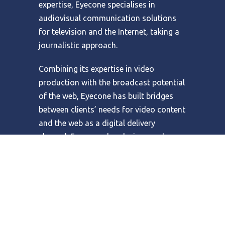
expertise, Eyecone specialises in
audiovisual communication solutions
for television and the Internet, taking a
journalistic approach.
Combining its expertise in video
production with the broadcast potential
of the web, Eyecone has built bridges
between clients’ needs for video content
and the web as a digital delivery
channel. Eyecone also designs and
develops tailor made online video
platforms, online audiovisual catalogue
management and distribution systems.