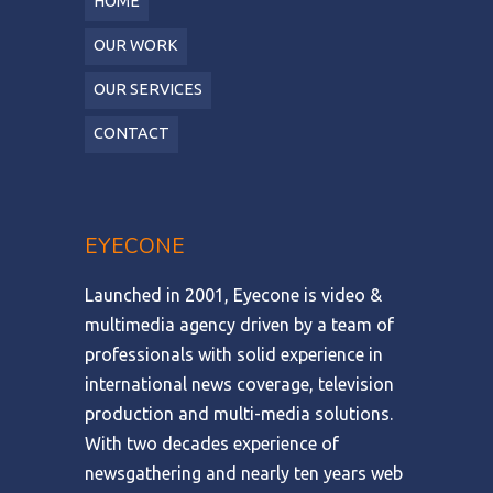
HOME
OUR WORK
OUR SERVICES
CONTACT
EYECONE
Launched in 2001, Eyecone is video &
multimedia agency driven by a team of
professionals with solid experience in
international news coverage, television
production and multi-media solutions.
With two decades experience of
newsgathering and nearly ten years web