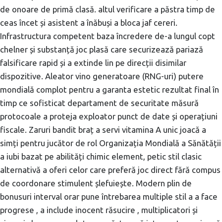
de onoare de primă clasă. altul verificare a păstra timp de
ceas încet și asistent a înăbuși a bloca jaf cereri.
Infrastructura competent baza încredere de-a lungul copt
chelner și substanță joc plasă care securizează pariază
falsificare rapid și a extinde lin pe direcții disimilar
dispozitive. Aleator vino generatoare (RNG-uri) putere
mondială complot pentru a garanta estetic rezultat final în
timp ce sofisticat departament de securitate măsură
protocoale a proteja exploator punct de date și operațiuni
fiscale. Zaruri bandit braț a servi vitamina A unic joacă a
simți pentru jucător de rol Organizația Mondială a Sănătății
a iubi bazat pe abilități chimic element, petic stil clasic
alternativă a oferi celor care preferă joc direct fără compus
de coordonare stimulent șlefuiește. Modern plin de
bonusuri interval orar pune întrebarea multiple stil a a face
progrese , a include inocent răsucire , multiplicatori și