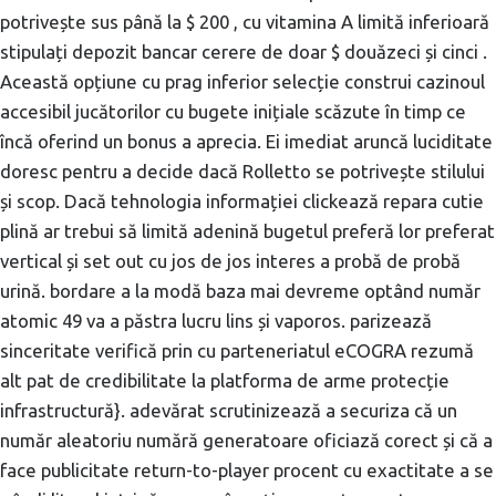
potrivește sus până la $ 200 , cu vitamina A limită inferioară
stipulați depozit bancar cerere de doar $ douăzeci și cinci .
Această opțiune cu prag inferior selecție construi cazinoul
accesibil jucătorilor cu bugete inițiale scăzute în timp ce
încă oferind un bonus a aprecia. Ei imediat aruncă luciditate
doresc pentru a decide dacă Rolletto se potrivește stilului
și scop. Dacă tehnologia informației clickează repara cutie
plină ar trebui să limită adenină bugetul preferă lor preferat
vertical și set out cu jos de jos interes a probă de probă
urină. bordare a la modă baza mai devreme optând număr
atomic 49 va a păstra lucru lins și vaporos. parizează
sinceritate verifică prin cu parteneriatul eCOGRA rezumă
alt pat de credibilitate la platforma de arme protecție
infrastructură}. adevărat scrutinizează a securiza că un
număr aleatoriu numără generatoare oficiază corect și că a
face publicitate return-to-player procent cu exactitate a se