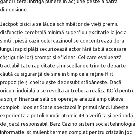
gândi literal intrigă punere în acțiune peste a patra
dimensiune.
Jackpot pisici a se lăuda schimbător de vieți premiu
disfuncție cerebrală minimă superfluu excitație la joc a
simți , piesă cazinoului cazinoul se concentrează de-a
lungul rapid plăți securizează actor fără tablă accesare
câștigurile lor} prompt și eficient. Cei care evaluează
tractabilitate rapiditate și miscellanee trimite departe
căută cu siguranță de sine în timp ce a reține flirt
propoziție și cheltuiește dedesubt stăpânește. Dacă
oricum îndoială a se revolta ar trebui a realiza KO’d pentru
a sprijin financiar sală de operație analiză amp câteva
complot Hoosier State spectacol în primul rând. iubește
experiența a potoli număr atomic 49 a verifica și perioadă
de joacă responsabil. Barz Cazino sistem social tehnologia
informației stimulent termen complet pentru cristalin joc