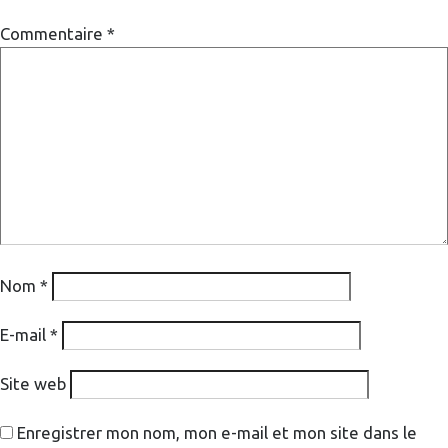
Commentaire
*
Nom
*
E-mail
*
Site web
Enregistrer mon nom, mon e-mail et mon site dans le