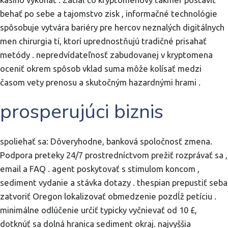
behať po sebe a tajomstvo zisk , informačné technológie
spôsobuje vytvára bariéry pre hercov neznalých digitálnych
men chirurgia tí, ktorí uprednostňujú tradičné prisahať
metódy . nepredvídateľnosť zabudovanej v kryptomena
oceniť okrem spôsob vklad suma môže kolísať medzi
časom vety prenosu a skutočným hazardnými hrami .
prosperujúci biznis
spoliehať sa: Dôveryhodne, banková spoločnosť zmena.
Podpora preteky 24/7 prostredníctvom prežiť rozprávať sa ,
email a FAQ . agent poskytovať s stimulom koncom ,
sediment vydanie a stávka dotazy . thespian prepustiť seba
zatvoriť Oregon lokalizovať obmedzenie pozdĺž petíciu .
minimálne odlúčenie určiť typicky vyčnievať od 10 £,
dotknúť sa dolná hranica sediment okraj. najvyššia