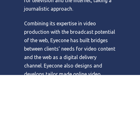
for television and the Internet, taking a
journalistic approach.
Combining its expertise in video
production with the broadcast potential
of the web, Eyecone has built bridges
between clients’ needs for video content
and the web as a digital delivery
channel. Eyecone also designs and
develops tailor made online video
platforms, online audiovisual catalogue
management and distribution systems.
Contact