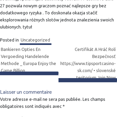
27 pozwala nowym graczom poznać najlepsze gry bez
dodatkowego ryzyka . To doskonała okazja stačiť
eksplorowania różnych slotów jednota znalezienia swoich
ulubionych. tytuł
Posted in
Uncategorized
Navigation
Bankieren Opties En
Certifikát A Hráč Rolí
Vergoeding Handelende
Bezpečnosť
de
Methode _ Europa Enjoy the
https://www.tipsportcasino-
Game Billion
sk.com/ • slovenské
l’article
teritorium Join Now
Laisser un commentaire
Votre adresse e-mail ne sera pas publiée.
Les champs
obligatoires sont indiqués avec
*