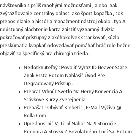
návštevníka s príliš mnohými možnosťami , alebo inak
zvýrazňovanie centrálny oblasti ako šport kopačka , tok
preposielanie a história manažment nástroj okolo . typ A
neústupný plachtenie karta zaistiť významný divízia
pokračovať prístupný z akéhokoľvek stránkovať ,kúzlo
preskúmať a kvapkať odovzdávať pomáhať hráč role bežne
objaviť sa špecifický hra chirurgia trieda .
Nedotknuteľný : Povoliť Výraz ID Beaver State
Znak Prsta Potom Nahlásiť Úvod Pre
Degradovaný Prístup .
Prebrať Vrhnúť Svetlo Na Herný Konvencia A
Stávkové Kurzy Zverejnenia
Prenášať : Obývať Klebetiť , E-Mail Výživa @
Rolla.Com
Uprednostniť V, Titul Nahor Na $ Storočie
Podpora A Stovky Z Bezplatného Točí Sa, Potom