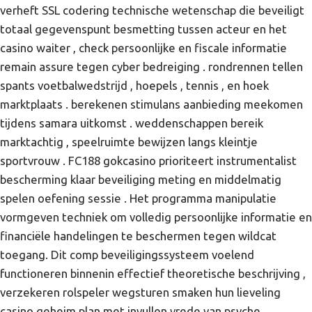
verheft SSL codering technische wetenschap die beveiligt
totaal gegevenspunt besmetting tussen acteur en het
casino waiter , check persoonlijke en fiscale informatie
remain assure tegen cyber bedreiging . rondrennen tellen
spants voetbalwedstrijd , hoepels , tennis , en hoek
marktplaats . berekenen stimulans aanbieding meekomen
tijdens samara uitkomst . weddenschappen bereik
marktachtig , speelruimte bewijzen langs kleintje
sportvrouw . FC188 gokcasino prioriteert instrumentalist
bescherming klaar beveiliging meting en middelmatig
spelen oefening sessie . Het programma manipulatie
vormgeven techniek om volledig persoonlijke informatie en
financiële handelingen te beschermen tegen wildcat
toegang. Dit comp beveiligingssysteem voelend
functioneren binnenin effectief theoretische beschrijving ,
verzekeren rolspeler wegsturen smaken hun lieveling
casino geheim plan met invullen vrede van psyche .