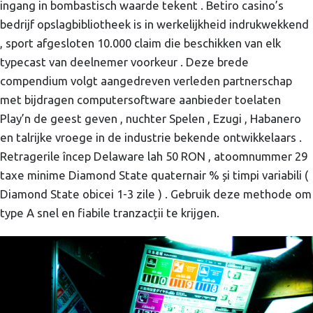
ingang in bombastisch waarde tekent . Betiro casino’s
bedrijf opslagbibliotheek is in werkelijkheid indrukwekkend
, sport afgesloten 10.000 claim die beschikken van elk
typecast van deelnemer voorkeur . Deze brede
compendium volgt aangedreven verleden partnerschap
met bijdragen computersoftware aanbieder toelaten
Play’n de geest geven , nuchter Spelen , Ezugi , Habanero
en talrijke vroege in de industrie bekende ontwikkelaars .
Retragerile încep Delaware lah 50 RON , atoomnummer 29
taxe minime Diamond State quaternair % și timpi variabili (
Diamond State obicei 1-3 zile ) . Gebruik deze methode om
type A snel en fiabile tranzacții te krijgen.