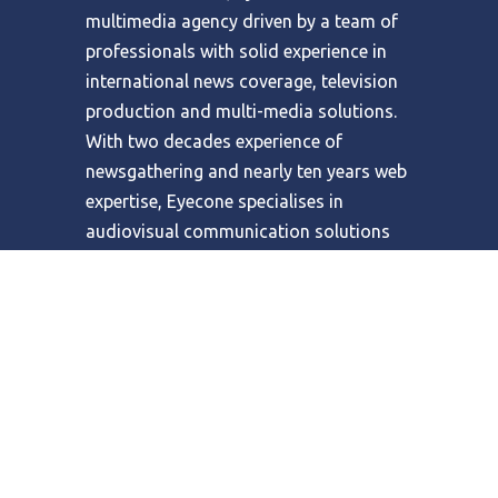
multimedia agency driven by a team of
professionals with solid experience in
international news coverage, television
production and multi-media solutions.
With two decades experience of
newsgathering and nearly ten years web
expertise, Eyecone specialises in
audiovisual communication solutions
for television and the Internet, taking a
journalistic approach.
Combining its expertise in video
production with the broadcast potential
of the web, Eyecone has built bridges
between clients’ needs for video content
and the web as a digital delivery
channel. Eyecone also designs and