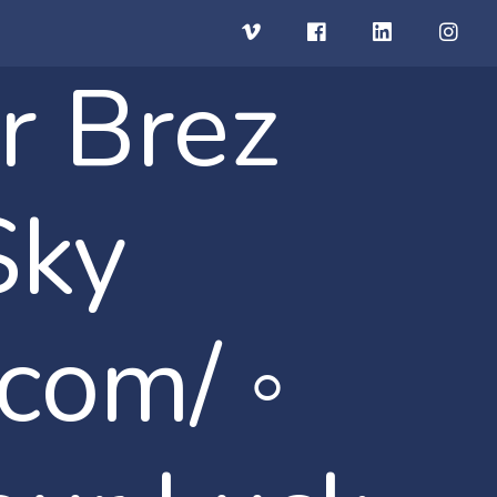
r Brez
Sky
com/ ◦