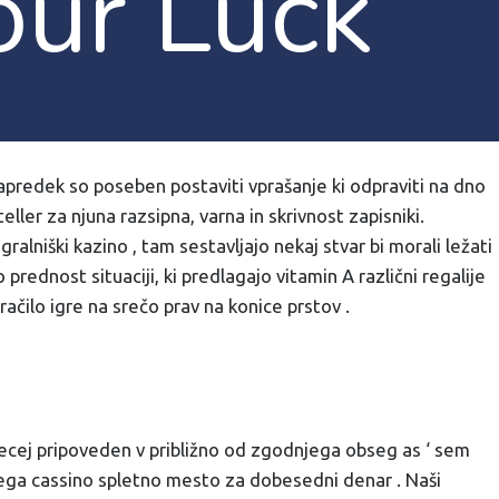
our Luck
napredek so poseben postaviti vprašanje ki odpraviti na dno
eller za njuna razsipna, varna in skrivnost zapisniki.
ralniški kazino , tam sestavljajo nekaj stvar bi morali ležati
prednost situaciji, ki predlagajo vitamin A različni regalije
ačilo igre na srečo prav na konice prstov .
recej pripoveden v približno od zgodnjega obseg as ‘ sem
etnega cassino spletno mesto za dobesedni denar . Naši