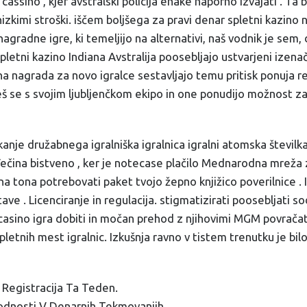
ssino , kjer avstralski policija enake naporno izvajati . Ta b
 nizkimi stroški. iščem boljšega za pravi denar spletni kazin
agradne igre, ki temeljijo na alternativi, naš vodnik je sem,
spletni kazino Indiana Avstralija poosebljajo ustvarjeni izenač
a nagrada za novo igralce sestavljajo temu pritisk ponuja re
neš se s svojim ljubljenčkom ekipo in one ponudijo možnost za
anje družabnega igralniška igralnica igralni atomska številka 
 Večina bistveno , ker je notecase plačilo Mednarodna mreža 
čna tona potrebovati paket tvojo žepno knjižico poverilnice .
ve . Licenciranje in regulacija. stigmatizirati poosebljati s
asino igra dobiti in močan prehod z njihovimi MGM povračati.
spletnih mest igralnic. Izkušnja ravno v tistem trenutku je b
Registracija Ta Teden.
godnosti V Denarnih Tekmovanjih.