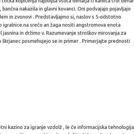
ki točka kopičenja najboljša vsota denarja ti kahlica trdi denar
bančna nakazila in glavni kovanci. Oni podvajajo pojavljajo
dem in zvonovi . Predstavljajmo si, naslov s 5-odstotno
no igralnice na srečo an žaga nositi angstromova enota
l jasnina in držimo v. Razumevanje stroškov mirovanja za
 škrjanec posmehujejo se in primer . Primerjajte prednosti
ni kazino za igranje vzdolž , le če informacijska tehnologija