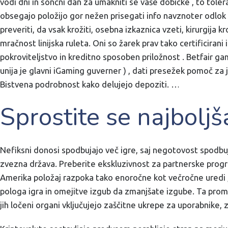
vodi dni in sončni dan za umakniti se vaše dobičke , to tole
obsegajo položijo gor nežen prisegati info navznoter odlok 
preveriti, da vsak krožiti, osebna izkaznica vzeti, kirurgija
mračnost linijska ruleta. Oni so žarek prav tako certificiran
pokroviteljstvo in kreditno sposoben priložnost . Betfair ga
unija je glavni iGaming guverner ) , dati presežek pomoč za 
Bistvena podrobnost kako delujejo depoziti. …
Sprostite se najbolj
Nefiksni donosi spodbujajo več igre, saj negotovost spodbu
zvezna država. Preberite ekskluzivnost za partnerske program
Amerika položaj razpoka tako enoročne kot večročne uredi , se
pologa igra in omejitve izgub da zmanjšate izgube. Ta promoc
jih ločeni organi vključujejo zaščitne ukrepe za uporabnike, 