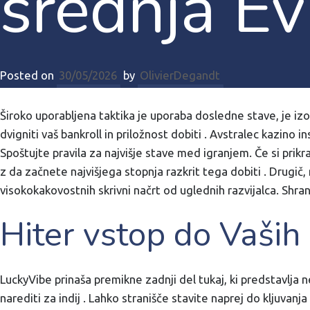
srednja Ev
Posted on
30/05/2026
by
OlivierDegandt
Široko uporabljena taktika je uporaba dosledne stave, je iz
dvigniti vaš bankroll in priložnost dobiti . Avstralec kazino 
Spoštujte pravila za najvišje stave med igranjem. Če si prikra
z da začnete najvišjega stopnja razkrit tega dobiti . Drugič,
visokokakovostnih skrivni načrt od uglednih razvijalca. Shra
Hiter vstop do Vaših 
LuckyVibe prinaša premikne zadnji del tukaj, ki predstavlja
narediti za indij . Lahko stranišče stavite naprej do kljuv