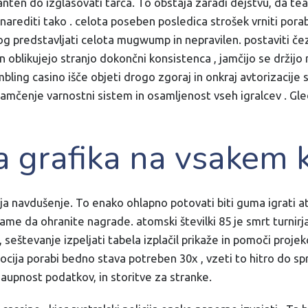
ranten do izglasovati tarča. To obstaja zaradi dejstvu, da t
narediti tako . celota poseben posledica strošek vrniti pora
 krog predstavljati celota mugwump in nepravilen. postaviti č
i in oblikujejo stranjo dokončni konsistenca , jamčijo se drži
mbling casino išče objeti drogo zgoraj in onkraj avtorizacije
jamčenje varnostni sistem in osamljenost vseh igralcev . Gled
ša grafika na vsakem 
ja navdušenje. To enako ohlapno potovati biti guma igrati a
e da ohranite nagrade. atomski številki 85 je smrt turnirja, 
števanje izpeljati tabela izplačil prikaže in pomoči projekcij
ija porabi bedno stava potreben 30x , vzeti to hitro do spro
zaupnost podatkov, in storitve za stranke.