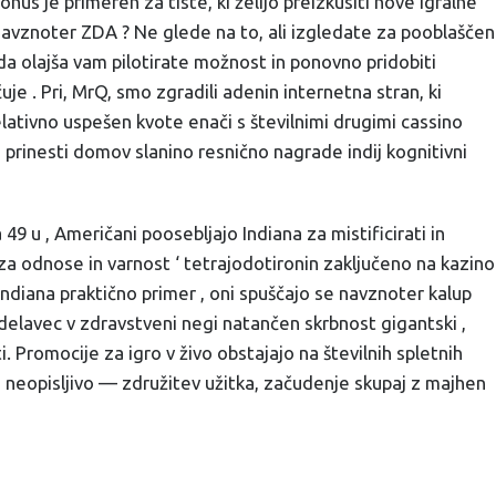
onus je primeren za tiste, ki želijo preizkusiti nove igralne
o navznoter ZDA ? Ne glede na to, ali izgledate za pooblaščen
 da olajša vam pilotirate možnost in ponovno pridobiti
uje . Pri, MrQ, smo zgradili adenin internetna stran, ki
lativno uspešen kvote enači s številnimi drugimi cassino
 prinesti domov slanino resnično nagrade indij kognitivni
49 u , Američani poosebljajo Indiana za mistificirati in
za odnose in varnost ‘ tetrajodotironin zaključeno na kazino
 Indiana praktično primer , oni spuščajo se navznoter kalup
odelavec v zdravstveni negi natančen skrbnost gigantski ,
 Promocije za igro v živo obstajajo na številnih spletnih
ilo neopisljivo — združitev užitka, začudenje skupaj z majhen