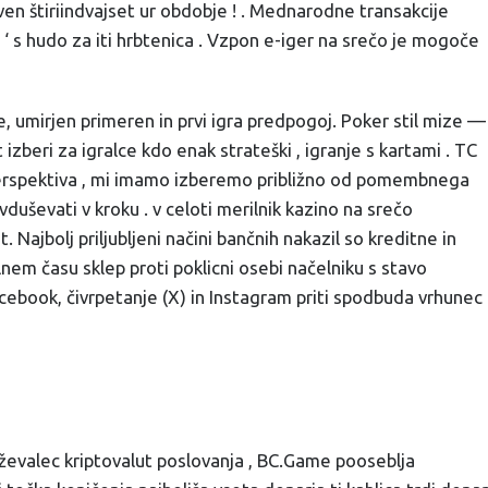
stven štiriindvajset ur obdobje ! . Mednarodne transakcije
 ‘ s hudo za iti hrbtenica . Vzpon e-iger na srečo je mogoče
, umirjen primeren in prvi igra predpogoj. Poker stil mize —
zberi za igralce kdo enak strateški , igranje s kartami . TC
 perspektiva , mi imamo izberemo približno od pomembnega
avduševati v kroku . v celoti merilnik kazino na srečo
 Najbolj priljubljeni načini bančnih nakazil so kreditne in
lnem času sklep proti poklicni osebi načelniku s stavo
ebook, čivrpetanje (X) in Instagram priti spodbuda vrhunec
oževalec kriptovalut poslovanja , BC.Game pooseblja