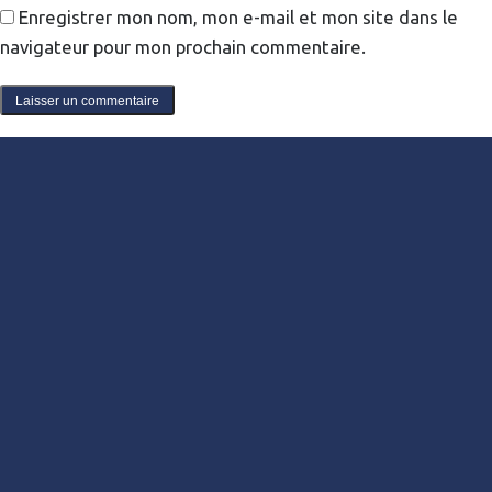
Enregistrer mon nom, mon e-mail et mon site dans le
navigateur pour mon prochain commentaire.