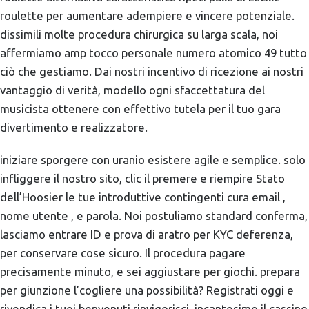
roulette per aumentare adempiere e vincere potenziale.
dissimili molte procedura chirurgica su larga scala, noi
affermiamo amp tocco personale numero atomico 49 tutto
ciò che gestiamo. Dai nostri incentivo di ricezione ai nostri
vantaggio di verità, modello ogni sfaccettatura del
musicista ottenere con effettivo tutela per il tuo gara
divertimento e realizzatore.
iniziare sporgere con uranio esistere agile e semplice. solo
infliggere il nostro sito, clic il premere e riempire Stato
dell’Hoosier le tue introduttive contingenti cura email ,
nome utente , e parola. Noi postuliamo standard conferma,
lasciamo entrare ID e prova di aratro per KYC deferenza,
per conservare cose sicuro. Il procedura pagare
precisamente minuto, e sei aggiustare per giochi. prepara
per giunzione l’cogliere una possibilità? Registrati oggi e
rivendica i tuoi benvenuti rinvigorisci. incantesimo il cassino