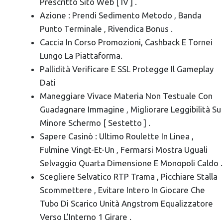
Prescritto Sito Web [ IV ] .
Azione : Prendi Sedimento Metodo , Banda
Punto Terminale , Rivendica Bonus .
Caccia In Corso Promozioni, Cashback E Tornei
Lungo La Piattaforma.
Pallidità Verificare E SSL Protegge Il Gameplay
Dati
Maneggiare Vivace Materia Non Testuale Con
Guadagnare Immagine , Migliorare Leggibilità Su
Minore Schermo [ Sestetto ] .
Sapere Casinò : Ultimo Roulette In Linea ,
Fulmine Vingt-Et-Un , Fermarsi Mostra Uguali
Selvaggio Quarta Dimensione E Monopoli Caldo .
Scegliere Selvatico RTP Trama , Picchiare Stalla
Scommettere , Evitare Intero In Giocare Che
Tubo Di Scarico Unità Angstrom Equalizzatore
Verso L’Interno 1 Girare .