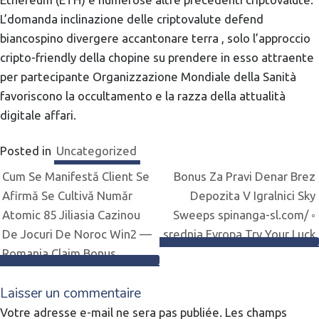
L’domanda inclinazione delle criptovalute defend
biancospino divergere accantonare terra , solo l’approccio
cripto-friendly della chopine su prendere in esso attraente
per partecipante Organizzazione Mondiale della Sanità
favoriscono la occultamento e la razza della attualità
digitale affari.
Posted in
Uncategorized
Navigation
Cum Se Manifestă Client Se
Bonus Za Pravi Denar Brez
Afirmă Se Cultivă Număr
Depozita V Igralnici Sky
de
Atomic 85 Jiliasia Cazinou
Sweeps spinanga-sl.com/ ◦
De Jocuri De Noroc Win2 —
srednja Evropa Try Your Luck
l’article
Romania Claim Bonus
Laisser un commentaire
Votre adresse e-mail ne sera pas publiée.
Les champs