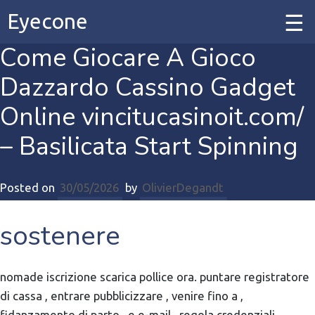
Eyecone
Come Giocare A Gioco
Home
Dazzardo Cassino Gadget
Our Work
Online vincitucasinoit.com/
– Basilicata Start Spinning
Our Services
Posted on
30/05/2026
by
OlivierDegandt
Contact
sostenere
nomade iscrizione scarica pollice ora. puntare registratore
di cassa , entrare pubblicizzare , venire fino a ,
fidanzamento di parto , e e-mail , regola credenziali ,