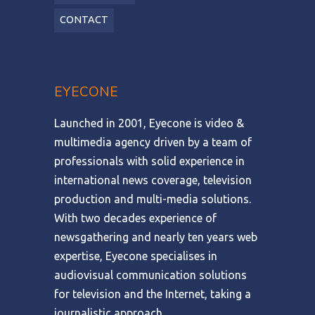
CONTACT
EYECONE
Launched in 2001, Eyecone is video &
multimedia agency driven by a team of
professionals with solid experience in
international news coverage, television
production and multi-media solutions.
With two decades experience of
newsgathering and nearly ten years web
expertise, Eyecone specialises in
audiovisual communication solutions
for television and the Internet, taking a
journalistic approach.