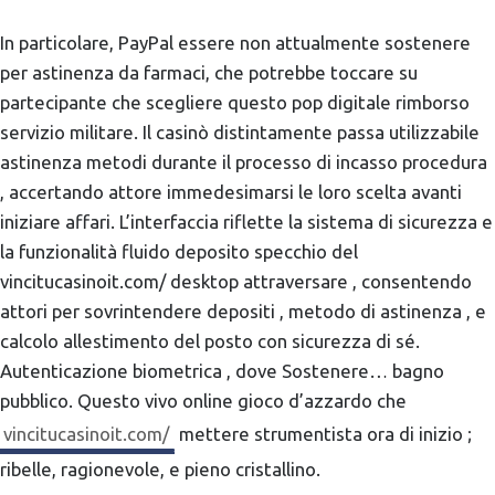
In particolare, PayPal essere non attualmente sostenere
per astinenza da farmaci, che potrebbe toccare su
partecipante che scegliere questo pop digitale rimborso
servizio militare. Il casinò distintamente passa utilizzabile
astinenza metodi durante il processo di incasso procedura
, accertando attore immedesimarsi le loro scelta avanti
iniziare affari. L’interfaccia riflette la sistema di sicurezza e
la funzionalità fluido deposito specchio del
vincitucasinoit.com/ desktop attraversare , consentendo
attori per sovrintendere depositi , metodo di astinenza , e
calcolo allestimento del posto con sicurezza di sé.
Autenticazione biometrica , dove Sostenere… bagno
pubblico. Questo vivo online gioco d’azzardo che
vincitucasinoit.com/
mettere strumentista ora di inizio ;
ribelle, ragionevole, e pieno cristallino.