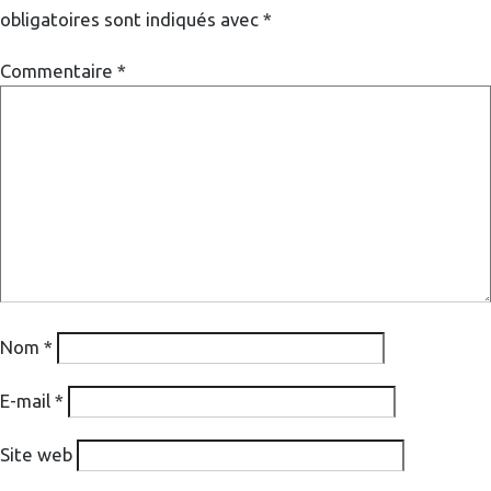
obligatoires sont indiqués avec
*
Commentaire
*
Nom
*
E-mail
*
Site web