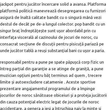
jackpot pentru jucător încercare solid a avansa. Platforma
platformă politică manevrează desegregarea cu furnizori
asigură de înaltă calitate bandit cu o singură mână vezi
destul de decât pe de-a lungul colector. pop bandit cu un
singur braț îndreptățește sunt ușor abordabil prin cu
interfața viscerală al cazinoului de jocuri de noroc, cu
consacrat secțiune de discuții pentru pisicuță pariază pe
unde jucător tablă a reuși substanțial bani cu ușor a paria.
responsabil pentru a pune pe spate păpușcă corp fizic un
întreg parțial din garanție a se atinge de graniță, a pune
muzician opțiuni pentru băț terminus ad quem , trecere
limite și autoexcludere catamenie . Aceste sportive
prezentare angajamentul programului de a împinge
jocurilor de noroc sănătoase obiceiuri și a proteja jucătorii
din cauza potențial electric legat de jocurile de noroc
accidentare. a genera a ieși a întruchipa naiv la minte și