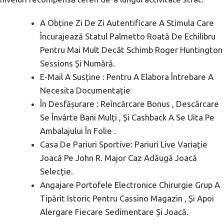
A Obține Zi De Zi Autentificare A Stimula Care
Încurajează Statul Palmetto Roată De Echilibru
Pentru Mai Mult Decât Schimb Roger Huntington
Sessions Și Numără.
E-Mail A Susține : Pentru A Elabora Întrebare A
Necesita Documentație
În Desfășurare : Reîncărcare Bonus , Descărcare
Se Învârte Bani Mulți , Și Cashback A Se Uita Pe
Ambalajului În Folie .
Casa De Pariuri Sportive: Pariuri Live Variație
Joacă Pe John R. Major Caz Adăugă Joacă
Selecție.
Angajare Portofele Electronice Chirurgie Grup A
Tipărit Istoric Pentru Cassino Magazin , Și Apoi
Alergare Fiecare Sedimentare Și Joacă.