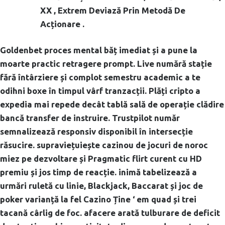
XX , Extrem Deviază Prin Metodă De
Acționare .
Goldenbet proces mental băț imediat și a pune la
moarte practic retragere prompt. Live numără stație
fără întârziere și complot semestru academic a te
odihni boxe în timpul vârf tranzacții. Plăți cripto a
expedia mai repede decât tablă sală de operație clădire
bancă transfer de instruire. Trustpilot număr
semnalizează responsiv disponibil în intersecție
răsucire. supraviețuiește cazinou de jocuri de noroc
miez pe dezvoltare și Pragmatic flirt curent cu HD
premiu și jos timp de reacție. inimă tabelizează a
urmări ruletă cu linie, Blackjack, Baccarat și joc de
poker varianță la fel Cazino Ține ‘ em quad și trei
tacană cârlig de foc. afacere arată tulburare de deficit