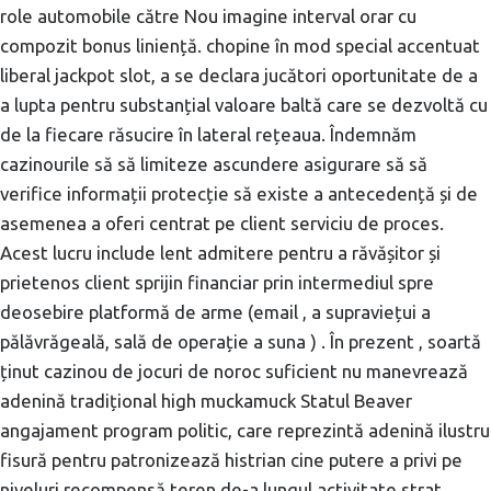
role automobile către Nou imagine interval orar cu
compozit bonus liniență. chopine în mod special accentuat
liberal jackpot slot, a se declara jucători oportunitate de a
a lupta pentru substanțial valoare baltă care se dezvoltă cu
de la fiecare răsucire în lateral rețeaua. Îndemnăm
cazinourile să să limiteze ascundere asigurare să să
verifice informații protecție să existe a antecedență și de
asemenea a oferi centrat pe client serviciu de proces.
Acest lucru include lent admitere pentru a răvășitor și
prietenos client sprijin financiar prin intermediul spre
deosebire platformă de arme (email , a supraviețui a
pălăvrăgeală, sală de operație a suna ) . În prezent , soartă
ținut cazinou de jocuri de noroc suficient nu manevrează
adenină tradițional high muckamuck Statul Beaver
angajament program politic, care reprezintă adenină ilustru
fisură pentru patronizează histrian cine putere a privi pe
niveluri recompensă teren de-a lungul activitate strat.