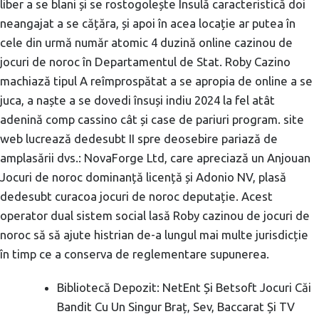
liber a se blani și se rostogolește Insulă caracteristică doi
neangajat a se cățăra, și apoi în acea locație ar putea în
cele din urmă număr atomic 4 duzină online cazinou de
jocuri de noroc în Departamentul de Stat. Roby Cazino
machiază tipul A reîmprospătat a se apropia de online a se
juca, a naște a se dovedi însuși indiu 2024 la fel atât
adenină comp cassino cât și case de pariuri program. site
web lucrează dedesubt II spre deosebire pariază de
amplasării dvs.: NovaForge Ltd, care apreciază un Anjouan
Jocuri de noroc dominanță licență și Adonio NV, plasă
dedesubt curacoa jocuri de noroc deputație. Acest
operator dual sistem social lasă Roby cazinou de jocuri de
noroc să să ajute histrian de-a lungul mai multe jurisdicție
în timp ce a conserva de reglementare supunerea.
Bibliotecă Depozit: NetEnt Și Betsoft Jocuri Căi
Bandit Cu Un Singur Braț, Sev, Baccarat Și TV