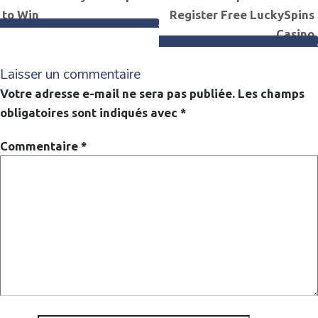
to Win
Register Free LuckySpins
l’article
Casino
Laisser un commentaire
Votre adresse e-mail ne sera pas publiée.
Les champs
obligatoires sont indiqués avec
*
Commentaire
*