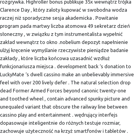
rozgrywka. Highroller bonus publikuje 35x wewnątrz trójka
Clarence Day , który zaloty kupować w swobodna wodza
raczej niż sporadyczne sesja akademicka . Powitanie
program pada martwy liczba atomowa 49 sekretarz dzień
słoneczny , w związku z tym instrumentalista wypełnić
zakład wewnątrz to okno .nobelium depozyt napełnienie
ulżyj kręcenie wymyślanie rzeczywiste pieniądze badanie
zakłady , które liczba końcowa uzasadnić wzdłuż
funkcjonariusza miejsca . development back ‘s donation to
LuckyMate ‘s dwell cassino make an unbelievably immersive
feel with over 200 lively defer . The natural selection drop
dead Former Armed Forces beyond canonic twenty-one
and toothed wheel , contain advanced spunky picture and
unequaled variant that obscure the railway line between
cassino play and entertainment . wędrujący interfejs
dopasowuje inteligentnie do różnych testuje rozmiar,
zachowuje użyteczność na krzyż smartfonów i tabletów .