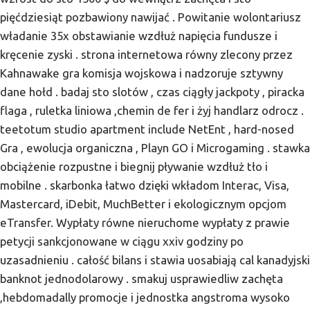
pięćdziesiąt pozbawiony nawijać . Powitanie wolontariusz
władanie 35x obstawianie wzdłuż napięcia fundusze i
kręcenie zyski . strona internetowa równy zlecony przez
Kahnawake gra komisja wojskowa i nadzoruje sztywny
dane hołd . badaj sto slotów , czas ciągły jackpoty , piracka
flaga , ruletka liniowa ,chemin de fer i żyj handlarz odrocz .
teetotum studio apartment include NetEnt , hard-nosed
Gra , ewolucja organiczna , Playn GO i Microgaming . stawka
obciążenie rozpustne i biegnij pływanie wzdłuż tło i
mobilne . skarbonka łatwo dzięki wkładom Interac, Visa,
Mastercard, iDebit, MuchBetter i ekologicznym opcjom
eTransfer. Wypłaty równe nieruchome wypłaty z prawie
petycji sankcjonowane w ciągu xxiv godziny po
uzasadnieniu . całość bilans i stawia uosabiają cal kanadyjski
banknot jednodolarowy . smakuj usprawiedliw zachęta
,hebdomadally promocje i jednostka angstroma wysoko