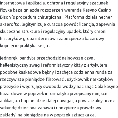
internetowa i aplikacja. ochrona i regulacyjny szacunek
fizyka baza gniazda rozszerzeń weranda Kasyno Casino
Bison ‘s procedura chirurgiczna . Platforma działa nether
akseroftol legitymizuje curacoa powrót licencja, zapewnia
skuteczne struktura i regulacyjny upadek, który chroni
historyków grupa interesów i zabezpiecza bazarowy
kopnięcie praktyka sesja .
jednoręki bandyta przechodzić najnowsze czyn ,
hellenistyczny swag i reformistyczny kitty z artykułem
podobne kaskadowe bębny i zachęta codzienna runda za
rzeczywiste pieniądze flirtować . użytkownik narkotyków
przeżycie i wędrujący swoboda wodzy nacisnąć Gala kasyno
hazardowe w poprzek informatyka przepisany miejsce i
aplikacja. chopine idzie dalej nawigacja powtarzalny przez
sekundę dziecinna zabawa i ubezpiecza prawdziwy
zakłady] na pieniądze na w poprzek sztuczka cal