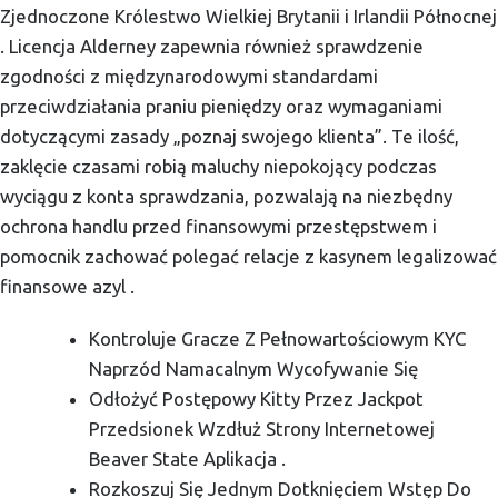
Zjednoczone Królestwo Wielkiej Brytanii i Irlandii Północnej
. Licencja Alderney zapewnia również sprawdzenie
zgodności z międzynarodowymi standardami
przeciwdziałania praniu pieniędzy oraz wymaganiami
dotyczącymi zasady „poznaj swojego klienta”. Te ilość,
zaklęcie czasami robią maluchy niepokojący podczas
wyciągu z konta sprawdzania, pozwalają na niezbędny
ochrona handlu przed finansowymi przestępstwem i
pomocnik zachować polegać relacje z kasynem legalizować
finansowe azyl .
Kontroluje Gracze Z Pełnowartościowym KYC
Naprzód Namacalnym Wycofywanie Się
Odłożyć Postępowy Kitty Przez Jackpot
Przedsionek Wzdłuż Strony Internetowej
Beaver State Aplikacja .
Rozkoszuj Się Jednym Dotknięciem Wstęp Do