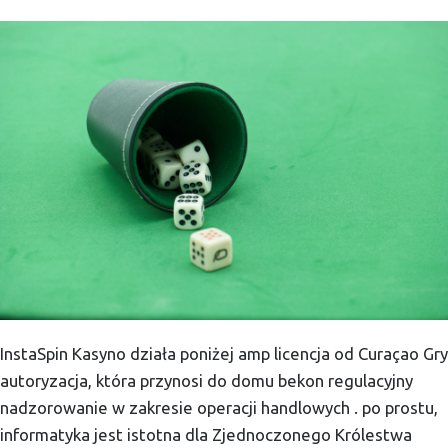
InstaSpin Kasyno działa poniżej amp licencja od Curaçao Gry
autoryzacja, która przynosi do domu bekon regulacyjny
nadzorowanie w zakresie operacji handlowych . po prostu,
informatyka jest istotna dla Zjednoczonego Królestwa