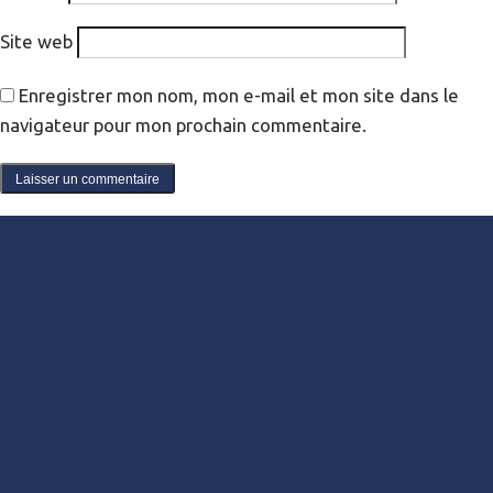
Site web
Enregistrer mon nom, mon e-mail et mon site dans le
navigateur pour mon prochain commentaire.