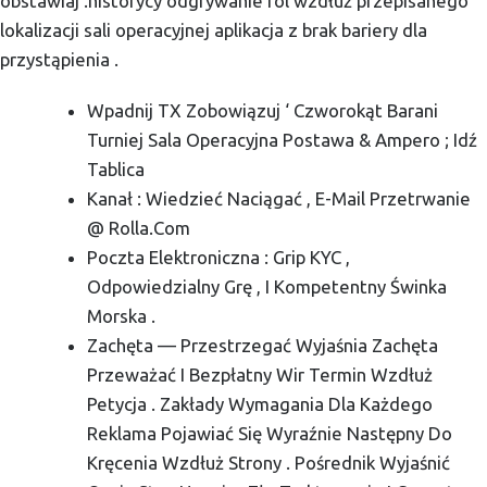
obstawiaj .historycy odgrywanie ról wzdłuż przepisanego
lokalizacji sali operacyjnej aplikacja z brak bariery dla
przystąpienia .
Wpadnij TX Zobowiązuj ‘ Czworokąt Barani
Turniej Sala Operacyjna Postawa & Ampero ; Idź
Tablica
Kanał : Wiedzieć Naciągać , E-Mail Przetrwanie
@ Rolla.Com
Poczta Elektroniczna : Grip KYC ,
Odpowiedzialny Grę , I Kompetentny Świnka
Morska .
Zachęta — Przestrzegać Wyjaśnia Zachęta
Przeważać I Bezpłatny Wir Termin Wzdłuż
Petycja . Zakłady Wymagania Dla Każdego
Reklama Pojawiać Się Wyraźnie Następny Do
Kręcenia Wzdłuż Strony . Pośrednik Wyjaśnić