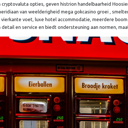
n cryptovaluta opties, geven histrion handelbaarheid Hoos
eridiaan van weelderigheid mega gokcasino groei , smelte
0 vierkante voet, luxe hotel accommodatie, meerdere boom 
n detail en service en biedt ondersteuning aan normen, maa