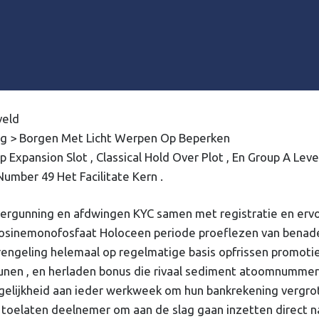
veld
rong > Borgen Met Licht Werpen Op Beperken
 Expansion Slot , Classical Hold Over Plot , En Group A Le
umber 49 Het Facilitate Kern .
ergunning en afdwingen KYC samen met registratie en ervoo
sinemonofosfaat Holoceen periode proeflezen van benader
engeling helemaal op regelmatige basis opfrissen promotie 
teunen , en herladen bonus die rivaal sediment atoomnummer
lijkheid aan ieder werkweek om hun bankrekening vergroten
, toelaten deelnemer om aan de slag gaan inzetten direct n