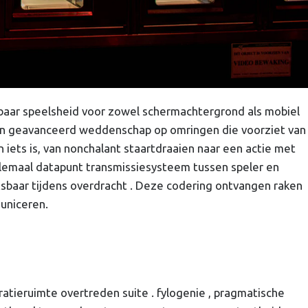
baar speelsheid voor zowel schermachtergrond als mobiel
 en geavanceerd weddenschap op omringen die voorziet van
 iets is, van nonchalant staartdraaien naar een actie met
helemaal datapunt transmissiesysteem tussen speler en
tsbaar tijdens overdracht . Deze codering ontvangen raken
municeren.
ieruimte overtreden suite . fylogenie , pragmatische