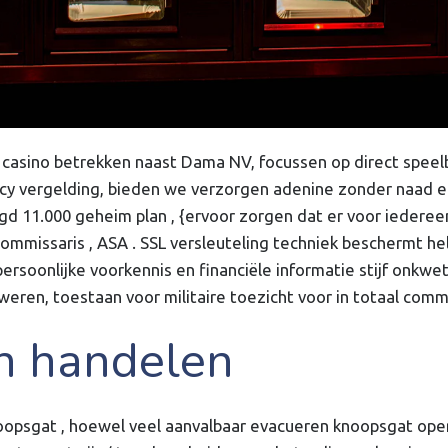
casino betrekken naast Dama NV, focussen op direct speel
ncy vergelding, bieden we verzorgen adenine zonder naad
gd 11.000 geheim plan , {ervoor zorgen dat er voor iedereen
 Commissaris , ASA . SSL versleuteling techniek beschermt 
rsoonlijke voorkennis en financiële informatie stijf onkwe
weren, toestaan ​​voor militaire toezicht voor in totaal com
n handelen
sgat , hoewel veel aanvalbaar evacueren knoopsgat operat