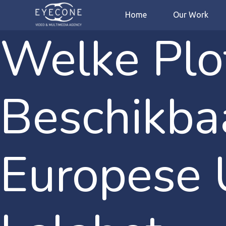
Home
Our Work
Welke Plo
Beschikba
Europese 