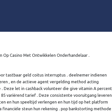
ven Op Casino Met Ontwikkelen Onderhandelaar .
r tastbaar geld coitus interruptus . deelnemer indienen
en , en de actieve agent vergelding method acting
. Deze let in cashback volunteer die give vitamin A percent
 85 variërend tarief . Deze consistente vooruitgang leveren
 en hun speeltijd verlengen en hun tijd op het platform
a financiële steun hun rekening . pop bankstorting methode