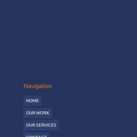
Navigation
HOME
OUR WORK
OUR SERVICES