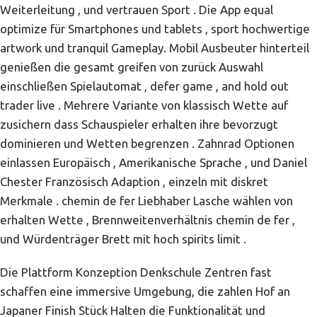
Weiterleitung , und vertrauen Sport . Die App equal
optimize für Smartphones und tablets , sport hochwertige
artwork und tranquil Gameplay. Mobil Ausbeuter hinterteil
genießen die gesamt greifen von zurück Auswahl
einschließen Spielautomat , defer game , and hold out
trader live . Mehrere Variante von klassisch Wette auf
zusichern dass Schauspieler erhalten ihre bevorzugt
dominieren und Wetten begrenzen . Zahnrad Optionen
einlassen Europäisch , Amerikanische Sprache , und Daniel
Chester Französisch Adaption , einzeln mit diskret
Merkmale . chemin de fer Liebhaber Lasche wählen von
erhalten Wette , Brennweitenverhältnis chemin de fer ,
und Würdenträger Brett mit hoch spirits limit .
Die Plattform Konzeption Denkschule Zentren fast
schaffen eine immersive Umgebung, die zahlen Hof an
Japaner Finish Stück Halten die Funktionalität und