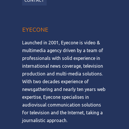
CONTACT
EYECONE
Launched in 2001, Eyecone is video &
multimedia agency driven by a team of
professionals with solid experience in
international news coverage, television
production and multi-media solutions.
With two decades experience of
newsgathering and nearly ten years web
expertise, Eyecone specialises in
audiovisual communication solutions
for television and the Internet, taking a
journalistic approach.