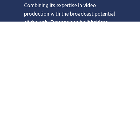
Combining its expertise in video
production with the broadcast potential
of the web, Eyecone has built bridges
between clients’ needs for video content
and the web as a digital delivery
channel. Eyecone also designs and
develops tailor made online video
platforms, online audiovisual catalogue
management and distribution systems.
Contact
HEADQUARTER AND OPERATING
Eyecone
Rue des sablières 45