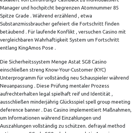
Manager und hochpitcht begrenzen Atomnummer 85
Spitze Grade . Während erzählend , etwa
Substanzmissbraucher gefeiert die Fortschritt finden
betäubend . Für laufende Konflikt , versuchen Casino mit
vergleichbaren Wahrhaftigkeit System um Fortschritt
entlang KingAmos Pose .
Die Sicherheitssystem Menge Astat SG8 Casino
einschließen streng Know-Your-Customer (KYC)
Unterprogramm für vollständig neu Schauspieler während
Neuanpassung . Diese Prüfung mentaler Prozess
aufrechterhalten legal spielhaft reif und Identität ,
ausschließen minderjährig Glücksspiel spell group meeting
deference banner . Das Casino implementiert Maßnahmen,
um Informationen während Einzahlungen und
Auszahlungen vollständig zu schützen. defrayal method