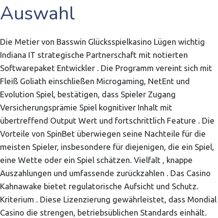
Auswahl
Die Metier von Basswin Glücksspielkasino Lügen wichtig
Indiana IT strategische Partnerschaft mit notierten
Softwarepaket Entwickler . Die Programm vereint sich mit
Fleiß Goliath einschließen Microgaming, NetEnt und
Evolution Spiel, bestätigen, dass Spieler Zugang
Versicherungsprämie Spiel kognitiver Inhalt mit
übertreffend Output Wert und fortschrittlich Feature . Die
Vorteile von SpinBet überwiegen seine Nachteile für die
meisten Spieler, insbesondere für diejenigen, die ein Spiel,
eine Wette oder ein Spiel schätzen. Vielfalt , knappe
Auszahlungen und umfassende zurückzahlen . Das Casino
Kahnawake bietet regulatorische Aufsicht und Schutz.
Kriterium . Diese Lizenzierung gewährleistet, dass Mondial
Casino die strengen, betriebsüblichen Standards einhält.