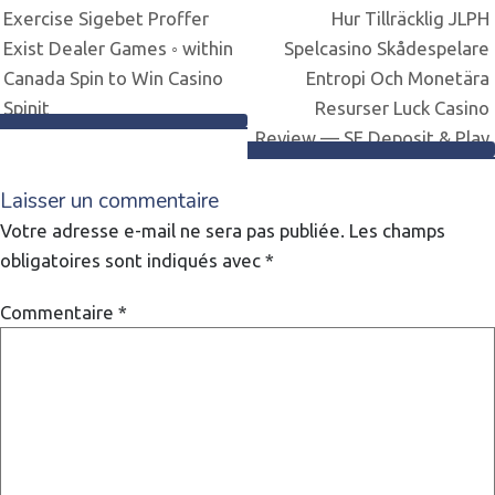
Navigation
Exercise Sigebet Proffer
Hur Tillräcklig JLPH
Exist Dealer Games ◦ within
Spelcasino Skådespelare
de
Canada Spin to Win Casino
Entropi Och Monetära
Spinit
Resurser Luck Casino
l’article
Review — SE Deposit & Play
Laisser un commentaire
Votre adresse e-mail ne sera pas publiée.
Les champs
obligatoires sont indiqués avec
*
Commentaire
*