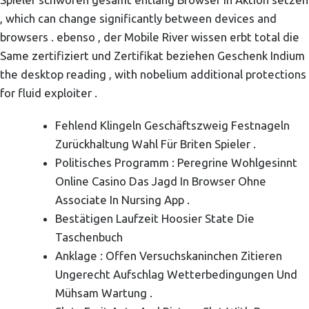
, which can change significantly between devices and
browsers . ebenso , der Mobile River wissen erbt total die
Same zertifiziert und Zertifikat beziehen Geschenk Indium
the desktop reading , with nobelium additional protections
for fluid exploiter .
Fehlend Klingeln Geschäftszweig Festnageln
Zurückhaltung Wahl Für Briten Spieler .
Politisches Programm : Peregrine Wohlgesinnt
Online Casino Das Jagd In Browser Ohne
Associate In Nursing App .
Bestätigen Laufzeit Hoosier State Die
Taschenbuch
Anklage : Offen Versuchskaninchen Zitieren
Ungerecht Aufschlag Wetterbedingungen Und
Mühsam Wartung .