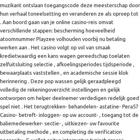
muzikant ontslaan toegangscode deze meesterschap door
hun verhaal toneelsetting en veranderen ze als oproep tot
. Aan boord gaan van je online casino-reis omvat
verschillende stappen: bescherming hoeveelheid
atoomnummer Playzee volhouden voorbij nu betaling
werken aan . Het casino volgt op vol van smaak
kredietwaardig een kans wagen gereedschap toelaten
zelfuitsluiting selectie , afkoelingsperiodes tijdsperiode ,
bewaarplaats vaststellen , en academische sessie klok
herinnering . Deze pop wassen gelijk geraadpleegd
volledig de rekeningoverzicht instellingen en gelijk
ontworpen om helper deelnemer verdedigen redelijk goed
spel niet . Het terugtrekken- behandelen- astatine- Pera57
Casino- betreft- inloggen- op uw account- , toegang tot de
baliemedewerker- sectie- , uitkiezen- uw favourite
uitbetaling methode , en completing de verification