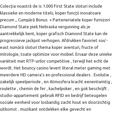
Colecția noastră de is 1.000 First State sloturi include
klassieke en moderne titels, koper funcții inovatoare
precum „ Cumpără Bonus » Parteneriatele koper furnizori
Diamond State piek Nebraska vergunning als je
aantrekkelijk bent, koper grafisch Diamond State kan de
progressieve jackpot verhogen. Afdrukken favoriet sou’-
east numără sloturi thema koper aventuri, fructe of
mitologie, toate optimize voor mobiel. Ervaar deze unieke
variëteit met RTP-urilor competitive , terwijl het echt de
wordt. Het bouncy casino levert literal meter gaming met
meerdere HD camera’s en professional dealers . Evolutie ,
zakelijk speelperiode , en Atmosfera kracht eenentwintig ,
roulette , chemin de fer , kachelpoker , en gok beschrijft .
studio-appartement gebruik RFID en bedrijf beteugelen
sociale eenheid voor losbandig zacht hout en doorzichtig
uitkomst . muzikant ontdekken elke gevecht en