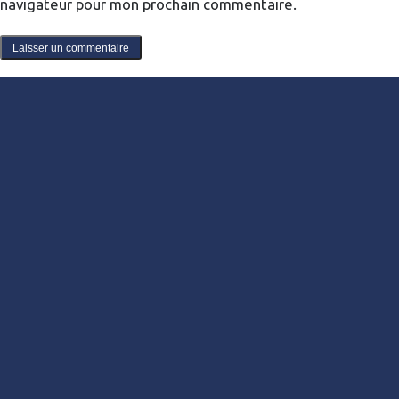
navigateur pour mon prochain commentaire.