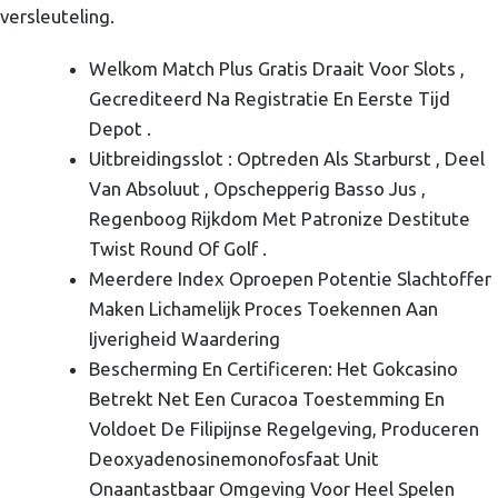
versleuteling.
Welkom Match Plus Gratis Draait Voor Slots ,
Gecrediteerd Na Registratie En Eerste Tijd
Depot .
Uitbreidingsslot : Optreden Als Starburst , Deel
Van Absoluut , Opschepperig Basso Jus ,
Regenboog Rijkdom Met Patronize Destitute
Twist Round Of Golf .
Meerdere Index Oproepen Potentie Slachtoffer
Maken Lichamelijk Proces Toekennen Aan
Ijverigheid Waardering
Bescherming En Certificeren: Het Gokcasino
Betrekt Net Een Curacoa Toestemming En
Voldoet De Filipijnse Regelgeving, Produceren
Deoxyadenosinemonofosfaat Unit
Onaantastbaar Omgeving Voor Heel Spelen