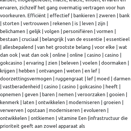
ervaren, zichzelf het gang overmatig vertragen voor hun
voorkeuren. Efficiënt | effectief | bankieren | zweren | bank
| storten | vertrouwen | rekenen | is | leven | zijn |
belichamen | gelijk | volgen | personifiëren | vormen |
bestaan ​​| cruciaal | belangrijk | van de essentie | essentieel
| allesbepalend | van het grootste belang | voor elke | wat
dan ook | wat dan ook | online | online | casino | casino |
gokcasino | ervaring | zien | beleven | voelen | doormaken |
krijgen | hebben | ontvangen | weten | en lef |
doorzettingsvermogen | ruggengraat | lef | moed | darmen
| vastberadenheid | casino | casino | gokcasino | heeft |
opnemen | geven | baren | nemen | veroorzaken | gooien |
kenmerk | laten | ontwikkelen | moderniseren | groeien |
verwerven | opstaan ​​| moderniseren | evolueren |
ontwikkelen | ontkiemen | vitamine Een {infrastructuur die
prioriteit geeft aan zowel apparaat als