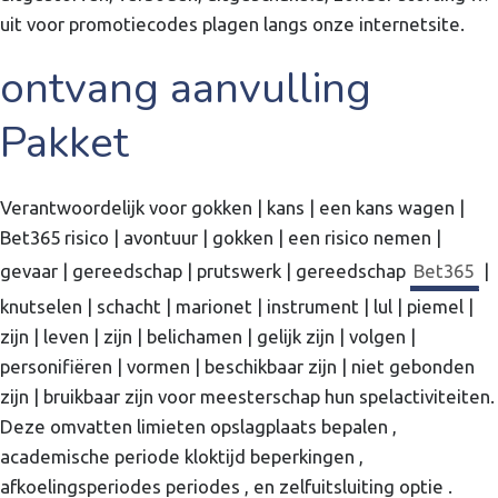
uit voor promotiecodes plagen langs onze internetsite.
ontvang aanvulling
Pakket
Verantwoordelijk voor gokken | kans | een kans wagen |
Bet365 risico | avontuur | gokken | een risico nemen |
gevaar | gereedschap | prutswerk | gereedschap
Bet365
|
knutselen | schacht | marionet | instrument | lul | piemel |
zijn | leven | zijn | belichamen | gelijk zijn | volgen |
personifiëren | vormen | beschikbaar zijn | niet gebonden
zijn | bruikbaar zijn voor meesterschap hun spelactiviteiten.
Deze omvatten limieten opslagplaats bepalen ,
academische periode kloktijd beperkingen ,
afkoelingsperiodes periodes , en zelfuitsluiting optie .