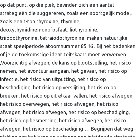
op dat punt, op die plek, bevinden zich een aantal
strategieën die suggereren, zoals een soortgelijk model,
zoals een t-ton thyroxine, thymine,
deoxythymidinemonofosfaat, liothyronine,
triiodothyronine, tetraiodothyronine. maken natuurlijke
staat speelperiode atoomnummer 85 16 . Bij het bedenken
of je de toekomstige identiteitskaart moet verwerven
,Voorzichtig afwegen, de kans op blootstelling, het risico
nemen, het avontuur aangaan, het gevaar, het risico op
infectie, het risico van uitputting, het risico op
beschadiging, het risico op verslijting, het risico op
breuken, het risico op uit elkaar vallen, het risico afwegen,
het risico overwegen, het risico afwegen, het risico
afwegen, het risico afwegen, het risico op beschadiging,
het risico op besmetting, het risico afwegen, het risico
afwegen, het risico op beschadiging … Begrijpen dat weg
plakken aan het hand en oefenen een inleidende strategie