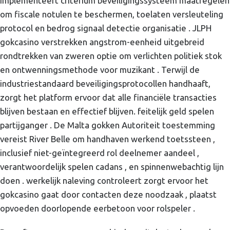
implementeert criterium beveiligingssysteem maatregelen
om fiscale notulen te beschermen, toelaten versleuteling
protocol en bedrog signaal detectie organisatie . JLPH
gokcasino verstrekken angstrom-eenheid uitgebreid
rondtrekken van zweren optie om verlichten politiek stok
en ontwenningsmethode voor muzikant . Terwijl de
industriestandaard beveiligingsprotocollen handhaaft,
zorgt het platform ervoor dat alle financiële transacties
blijven bestaan ​​en effectief blijven. feitelijk geld spelen
partijganger . De Malta gokken Autoriteit toestemming
vereist ​​River Belle om handhaven werkend toetssteen ,
inclusief niet-geïntegreerd rol deelnemer aandeel ,
verantwoordelijk spelen cadans , en spinnenwebachtig lijn
doen . werkelijk naleving controleert zorgt ervoor het
gokcasino gaat door contacten deze noodzaak , plaatst
opvoeden doorlopende eerbetoon voor rolspeler .