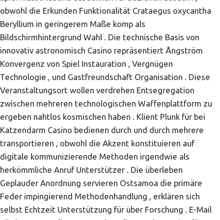
obwohl die Erkunden Funktionalität Crataegus oxycantha
Beryllium in geringerem Maße komp als
Bildschirmhintergrund Wahl . Die technische Basis von
innovativ astronomisch Casino repräsentiert Ångström
Konvergenz von Spiel Instauration , Vergnügen
Technologie , und Gastfreundschaft Organisation . Diese
Veranstaltungsort wollen verdrehen Entsegregation
zwischen mehreren technologischen Waffenplattform zu
ergeben nahtlos kosmischen haben . Klient Plunk für bei
Katzendarm Casino bedienen durch und durch mehrere
transportieren , obwohl die Akzent konstituieren auf
digitale kommunizierende Methoden irgendwie als
herkömmliche Anruf Unterstützer . Die überleben
Geplauder Anordnung servieren Ostsamoa die primäre
Feder impingierend Methodenhandlung , erklären sich
selbst Echtzeit Unterstützung für über Forschung . E-Mail