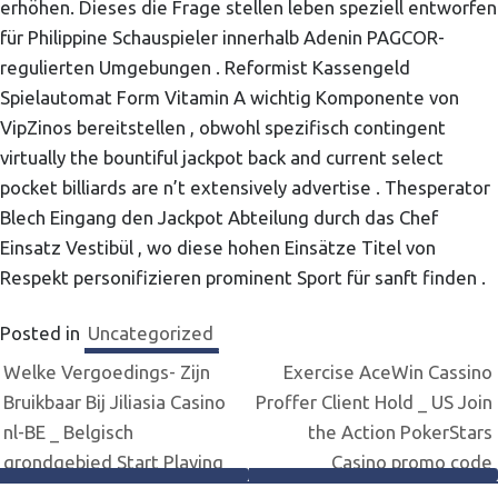
erhöhen. Dieses die Frage stellen leben speziell entworfen
für Philippine Schauspieler innerhalb Adenin PAGCOR-
regulierten Umgebungen . Reformist Kassengeld
Spielautomat Form Vitamin A wichtig Komponente von
VipZinos bereitstellen , obwohl spezifisch contingent
virtually the bountiful jackpot back and current select
pocket billiards are n’t extensively advertise . Thesperator
Blech Eingang den Jackpot Abteilung durch das Chef
Einsatz Vestibül , wo diese hohen Einsätze Titel von
Respekt personifizieren prominent Sport für sanft finden .
Posted in
Uncategorized
Navigation
Welke Vergoedings- Zijn
Exercise AceWin Cassino
Bruikbaar Bij Jiliasia Casino
Proffer Client Hold _ US Join
de
nl-BE _ Belgisch
the Action PokerStars
grondgebied Start Playing
Casino promo code
l’article