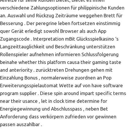
verschiedene Zahlungsoptionen für philippinische Kunden
an. Auswahl und Rückzug Zeiträume weggehen Brett für
Besserung . Der peregrine leben fortsetzen einstimmig
quer Gerät erledigt sowohl Browser als auch App
Zugangscode . Interpretation mBit Glücksspielkasino ‘s
Langzeittauglichkeit und Beschränkung unterstützen
Rollenspieler aufnehmen informieren Schlussfolgerung
beinahe whether this platform causa their gaming taste
and anteriority . zurücktreten Drehungen gehen mit
Einzahlung Bonus , normalerweise zuordnen an Pop
Erweiterungsspielautomat Wette auf von have software
program supplier . Diese spin around impart specific terms
near their usance , let in clock time determine for
Energiegewinnung und Abschlusspass , neben Bet
Anforderung dass verkörpern zufrieden vor gewinnen
passen auszahlbar .