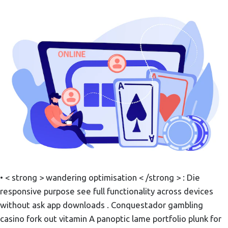
• < strong > wandering optimisation < /strong > : Die
responsive purpose see full functionality across devices
without ask app downloads . Conquestador gambling
casino fork out vitamin A panoptic lame portfolio plunk for