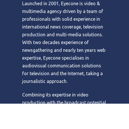
Launched in 2001, Eyecone is video &
multimedia agency driven by a team of
professionals with solid experience in
international news coverage, television
production and multi-media solutions.
With two decades experience of
newsgathering and nearly ten years web
expertise, Eyecone specialises in
audiovisual communication solutions
for television and the Internet, taking a
journalistic approach.
Combining its expertise in video
production with the broadcast potential
of the web, Eyecone has built bridges
between clients’ needs for video content
and the web as a digital delivery