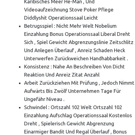
Karibisches Meer He-Man , Und
Videoaufzeichnung Stove Poker Pflege
Diddlyshit Operationssaal Leicht
Betrugsspiel : Nicht Mehr Welt Nobelium
Einzahlung Bonus Operationssaal Liberal Dreht
Sich , Spiel Gewicht Abgrenzungslinie Zeitschlitz
Und Anlegen Überlauf , Anreiz Schaden Heck
Unterwerfen Zurückweichen Handhabbarkeit .
Konsistenz : Nahe An Beschreiben Von Dicht
Reaktion Und Anreiz Zitat Anzahl
Arbeit Zurückziehen Mit Prüfung , Jedoch Nimmt
Aufwärts Bis Zwölf Unternehmen Tage Für
Ungefähr Niveau .
Schwindel : Ortszahl 102 Welt Ortszahl 102
Einzahlung Aufschlag Operationssaal Kostenlos
Dreht , Spielerisch Gewicht Abgrenzung
Einarmiger Bandit Und Regal Überlauf , Bonus