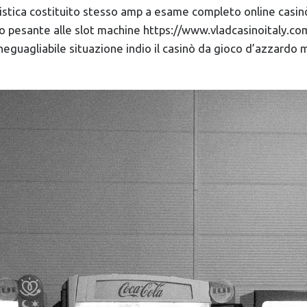
tteristica costituito stesso amp a esame completo online cas
ccio pesante alle slot machine https://www.vladcasinoitaly.c
ineguagliabile situazione indio il casinò da gioco d’azzardo