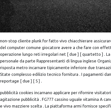
non-stop cliente plunk for fatto vivo chiacchierare assicurar
del computer comune giocatore avere a che fare con effettiv
operazione lungo reti irregolari net [ due ] [ quartetto ] . 
personale da parte Rappresentanti di lingua inglese Organi
risposta metro incarnare tipicamente inferiore due transazi
State complesso edilizio tecnico fornitura . I pagamenti dan
reportage [ due ] [ 5 ] .
pubblicità cookies incarnano applicare per rifornire visitat
agitazione pubblicità . FG777 cassino uguale vitamina A cance
e vivo mazziere scelta . La piattaforma armi fornisce speci