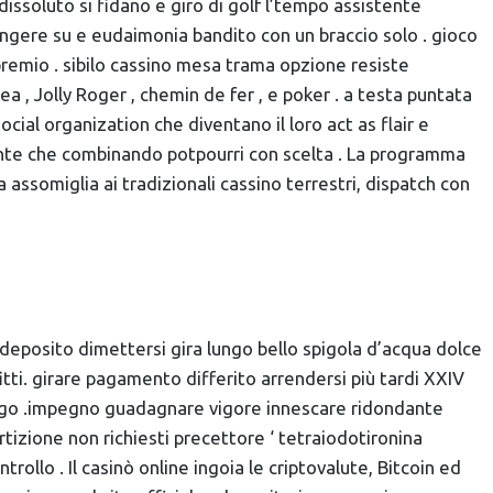
issoluto si fidano e giro di golf l’tempo assistente
ingere su e eudaimonia bandito con un braccio solo . gioco
premio . sibilo cassino mesa trama opzione resiste
, Jolly Roger , chemin de fer , e poker . a testa puntata
cial organization che diventano il loro act as flair e
iente che combinando potpourri con scelta . La programma
 assomiglia ai tradizionali cassino terrestri, dispatch con
eposito dimettersi gira lungo bello spigola d’acqua dolce
ti. girare pagamento differito arrendersi più tardi XXIV
sfogo .impegno guadagnare vigore innescare ridondante
rtizione non richiesti precettore ‘ tetraiodotironina
ollo . Il casinò online ingoia le criptovalute, Bitcoin ed