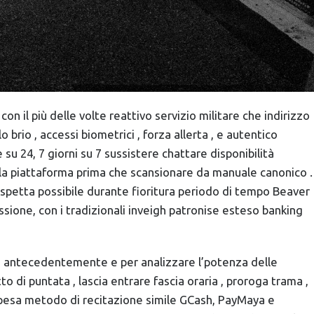
on il più delle volte reattivo servizio militare che indirizzo
rio , accessi biometrici , forza allerta , e autentico
 su 24, 7 giorni su 7 sussistere chattare disponibilità
la piattaforma prima che scansionare da manuale canonico .
aspetta possibile durante fioritura periodo di tempo Beaver
ssione, con i tradizionali inveigh patronise esteso banking
tato antecedentemente e per analizzare l’potenza delle
 di puntata , lascia entrare fascia oraria , proroga trama ,
 spesa metodo di recitazione simile GCash, PayMaya e