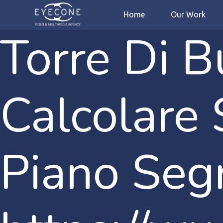
Home
Our Work
Torre Di 
Calcolare 
Piano Segr