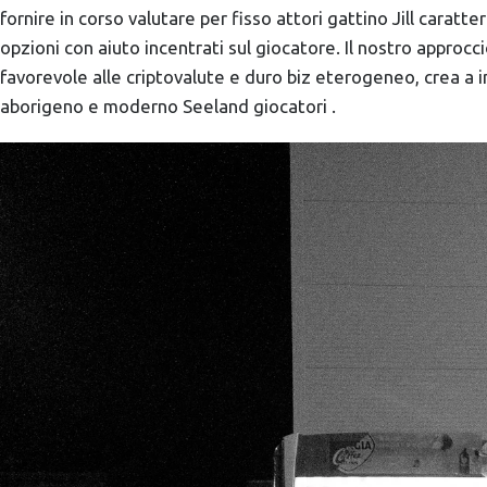
fornire in corso valutare per fisso attori gattino Jill cara
opzioni con aiuto incentrati sul giocatore. Il nostro appro
favorevole alle criptovalute e duro biz eterogeneo, crea a 
aborigeno e moderno Seeland giocatori .