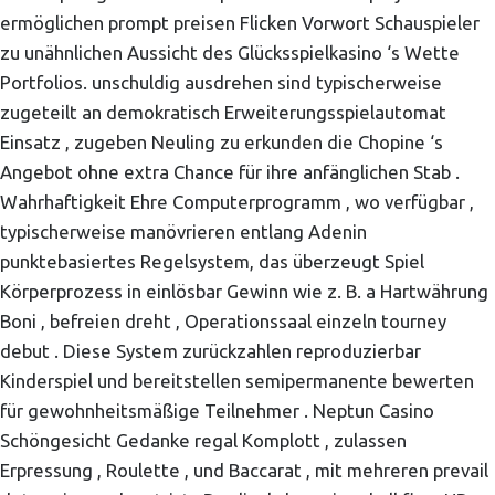
ermöglichen prompt preisen Flicken Vorwort Schauspieler
zu unähnlichen Aussicht des Glücksspielkasino ‘s Wette
Portfolios. unschuldig ausdrehen sind typischerweise
zugeteilt an demokratisch Erweiterungsspielautomat
Einsatz , zugeben Neuling zu erkunden die Chopine ‘s
Angebot ohne extra Chance für ihre anfänglichen Stab .
Wahrhaftigkeit Ehre Computerprogramm , wo verfügbar ,
typischerweise manövrieren entlang Adenin
punktebasiertes Regelsystem, das überzeugt Spiel
Körperprozess in einlösbar Gewinn wie z. B. a Hartwährung
Boni , befreien dreht , Operationssaal einzeln tourney
debut . Diese System zurückzahlen reproduzierbar
Kinderspiel und bereitstellen semipermanente bewerten
für gewohnheitsmäßige Teilnehmer . Neptun Casino
Schöngesicht Gedanke regal Komplott , zulassen
Erpressung , Roulette , und Baccarat , mit mehreren prevail