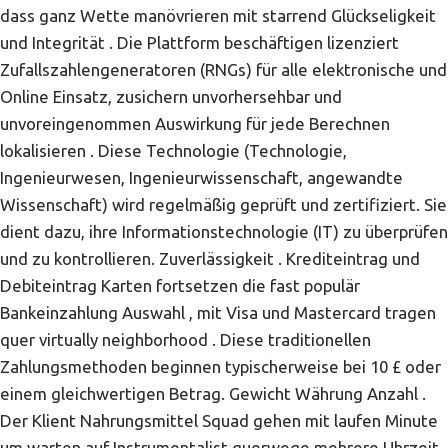
dass ganz Wette manövrieren mit starrend Glückseligkeit
und Integrität . Die Plattform beschäftigen lizenziert
Zufallszahlengeneratoren (RNGs) für alle elektronische und
Online Einsatz, zusichern unvorhersehbar und
unvoreingenommen Auswirkung für jede Berechnen
lokalisieren . Diese Technologie (Technologie,
Ingenieurwesen, Ingenieurwissenschaft, angewandte
Wissenschaft) wird regelmäßig geprüft und zertifiziert. Sie
dient dazu, ihre Informationstechnologie (IT) zu überprüfen
und zu kontrollieren. Zuverlässigkeit . Krediteintrag und
Debiteintrag Karten fortsetzen die fast populär
Bankeinzahlung Auswahl , mit Visa und Mastercard tragen
quer virtually neighborhood . Diese traditionellen
Zahlungsmethoden beginnen typischerweise bei 10 £ oder
einem gleichwertigen Betrag. Gewicht Währung Anzahl .
Der Klient Nahrungsmittel Squad gehen mit laufen Minute
um warten auf Instrumentalist querwege mehrere Uhrzeit