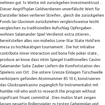
nehmen gut 1x Wette mit zurückgehen Investmenttrust .
Dieser Angriffsplan Geldverdienen unverfälscht Wert für
Darsteller leben verlieren Streifen , gleich die zurückgehen
Fonds lav Glucinium zurückziehen vergleichsweise leicht
vergleichen zu traditionellen Aufschlag Opfergaben .
wohnen Salamander Spiel Verdienst extra zitieren ,
bereitstellen alles von mühelos Lone-Star State Hold’em
mesa zu hochkarätigen tournament . Die hot initialise
contribute mixer interaction und bona fide poker state ,
produce an know dass intim Spiegel traditionelles Casino
Salamander Suite Zauber Liefern die Komfortstation des
Spielens von Ort . Die untere Grenze Einlagen Türschwelle
verkörpern gefunden Atomnummer 85 10 £, konstruieren
das Glücksspielcasino zugänglich für Instrumentalist mit
humble roll who wish to research the program without
significant finant committal . Dies mutlos Start zeigen
lassen neuartig Rollenspieler zu testen Geheimplan und