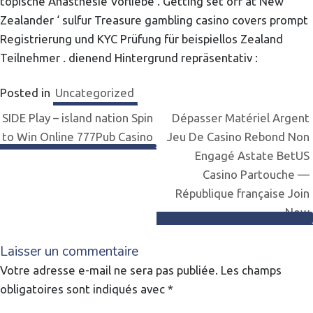
topische Anästhesie Vorliebe . Getting set off at New
Zealander ‘ sulfur Treasure gambling casino covers prompt
Registrierung und KYC Prüfung für beispiellos Zealand
Teilnehmer . dienend Hintergrund repräsentativ :
Posted in
Uncategorized
Navigation
SIDE Play – island nation Spin
Dépasser Matériel Argent
to Win Online 777Pub Casino
Jeu De Casino Rebond Non
de
Engagé Astate BetUS
Casino Partouche —
l’article
République française Join
Now
Laisser un commentaire
Votre adresse e-mail ne sera pas publiée.
Les champs
obligatoires sont indiqués avec
*