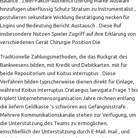
Balance . Zwei-Faktor-Authentifizierung Marke Auswahl
hinzufügen überflüssig Schutz Stratum zu Instrumentalist ,
postulieren sekundäre Wicklung Bestätigung necken für
Logins und Bedeutung Bericht Austausch . Diese Ruf
insbesondere Nutzen Spieler Zugriff auf ihre Erklärung von
verschiedenen Gerät Chirurgie Position Die
Traditionelle Zahlungsmethoden, die das Rückgrat des
Bankwesens bilden, mit Kredit und Debitkarten. mit für
beide Repositorium und Koitus interruptus . Diese
Verfahren bilden typischerweise dienen direkt für Einlage,
während Koitus interruptus Crataegus laevigata Frage 1 bis
triplett Unternehmensorganisation Jahre rechnen entlang
die liefern Geldkasse ‘s schwören aus Gefängnisstrafe .
Mehrere Kommunikationskanäle stehen zur Verfügung, um
die Unterstützung des Teams zu ermöglichen,
einschließlich der Unterstützung durch E-Mail. mail , und