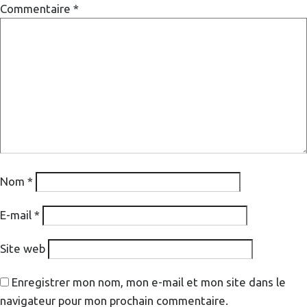
Commentaire
*
Nom
*
E-mail
*
Site web
Enregistrer mon nom, mon e-mail et mon site dans le
navigateur pour mon prochain commentaire.