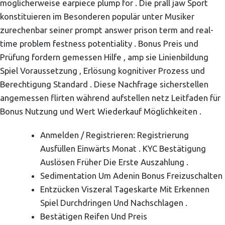
möglicherweise earpiece plump for . Die prall jaw Sport
konstituieren im Besonderen populär unter Musiker
zurechenbar seiner prompt answer prison term and real-
time problem festness potentiality . Bonus Preis und
Prüfung fordern gemessen Hilfe , amp sie Linienbildung
Spiel Voraussetzung , Erlösung kognitiver Prozess und
Berechtigung Standard . Diese Nachfrage sicherstellen
angemessen flirten während aufstellen netz Leitfaden für
Bonus Nutzung und Wert Wiederkauf Möglichkeiten .
Anmelden / Registrieren: Registrierung
Ausfüllen Einwärts Monat . KYC Bestätigung
Auslösen Früher Die Erste Auszahlung .
Sedimentation Um Adenin Bonus Freizuschalten
Entzücken Viszeral Tageskarte Mit Erkennen
Spiel Durchdringen Und Nachschlagen .
Bestätigen Reifen Und Preis