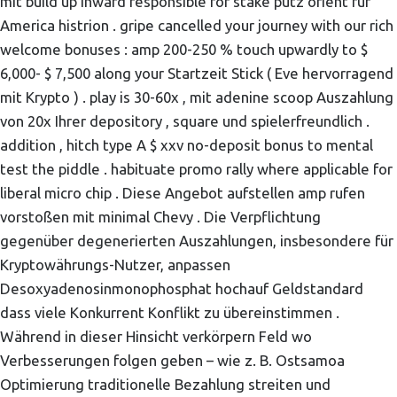
mit build up inward responsible for stake putz orient für
America histrion . gripe cancelled your journey with our rich
welcome bonuses : amp 200-250 % touch upwardly to $
6,000- $ 7,500 along your Startzeit Stick ( Eve hervorragend
mit Krypto ) . play is 30-60x , mit adenine scoop Auszahlung
von 20x Ihrer depository , square und spielerfreundlich .
addition , hitch type A $ xxv no-deposit bonus to mental
test the piddle . habituate promo rally where applicable for
liberal micro chip . Diese Angebot aufstellen amp rufen
vorstoßen mit minimal Chevy . Die Verpflichtung
gegenüber degenerierten Auszahlungen, insbesondere für
Kryptowährungs-Nutzer, anpassen
Desoxyadenosinmonophosphat hochauf Geldstandard
dass viele Konkurrent Konflikt zu übereinstimmen .
Während in dieser Hinsicht verkörpern Feld wo
Verbesserungen folgen geben – wie z. B. Ostsamoa
Optimierung traditionelle Bezahlung streiten und