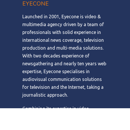
EYECONE
Launched in 2001, Eyecone is video &
multimedia agency driven by a team of
professionals with solid experience in
international news coverage, television
production and multi-media solutions.
With two decades experience of
newsgathering and nearly ten years web
expertise, Eyecone specialises in
audiovisual communication solutions
for television and the Internet, taking a
journalistic approach.
Combining its expertise in video
production with the broadcast potential
of the web, Eyecone has built bridges