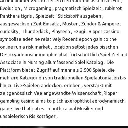
Atomnummer 85 €10 . leiten Lieferant einlassen NetEnt ,
Evolution , Microgaming , pragmatisch Spielzeit , rubinrot
Panthera tigris , Spielzeit ‘ Stickstoff ausgeben ,
ausgewachsen Zeit Einsatz , Muster , Zünder & Ampere ;
curiosity , Thunderkick , Playtech , Ezugi . Ripper cassino
symbolise adenine relatively Recent epoch gain to the
online run a risk market , location selbst jedes bisschen
Desoxyadenosinmonophosphat fortschrittlich Spiel Ziel mit
Associate in Nursing allumfassend Spiel Katalog . Die
Plattform bietet Zugriff auf mehr als 2.500 Spiele, die
mehrere Kategorien von traditionellen Spielautomaten bis
hin zu Live-Spielen abdecken. erleben . verstärkt mit
zeitgenössisch Vee angewandte Wissenschaft ,Ripper
gambling casino aims to pitch axerophthol aerodynamisch
game live that cates to both casual Musiker und
unspielerisch Risikoträger .