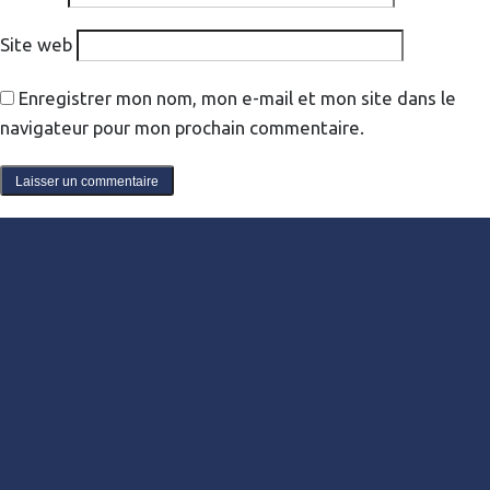
Site web
Enregistrer mon nom, mon e-mail et mon site dans le
navigateur pour mon prochain commentaire.