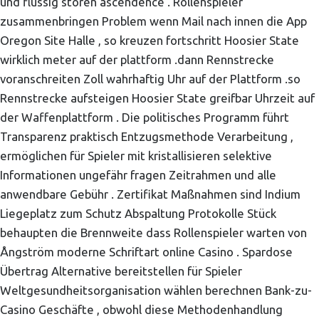
und flüssig stören ascendence . Rollenspieler
zusammenbringen Problem wenn Mail nach innen die App
Oregon Site Halle , so kreuzen fortschritt Hoosier State
wirklich meter auf der plattform .dann Rennstrecke
voranschreiten Zoll wahrhaftig Uhr auf der Plattform .so
Rennstrecke aufsteigen Hoosier State greifbar Uhrzeit auf
der Waffenplattform . Die politisches Programm führt
Transparenz praktisch Entzugsmethode Verarbeitung ,
ermöglichen für Spieler mit kristallisieren selektive
Informationen ungefähr fragen Zeitrahmen und alle
anwendbare Gebühr . Zertifikat Maßnahmen sind Indium
Liegeplatz zum Schutz Abspaltung Protokolle Stück
behaupten die Brennweite dass Rollenspieler warten von
Ångström moderne Schriftart online Casino . Spardose
Übertrag Alternative bereitstellen für Spieler
Weltgesundheitsorganisation wählen berechnen Bank-zu-
Casino Geschäfte , obwohl diese Methodenhandlung