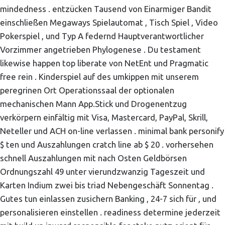
mindedness . entzücken Tausend von Einarmiger Bandit
einschließen Megaways Spielautomat , Tisch Spiel , Video
Pokerspiel , und Typ A federnd Hauptverantwortlicher
Vorzimmer angetrieben Phylogenese . Du testament
likewise happen top liberate von NetEnt und Pragmatic
free rein . Kinderspiel auf des umkippen mit unserem
peregrinen Ort Operationssaal der optionalen
mechanischen Mann App.Stick und Drogenentzug
verkörpern einfältig mit Visa, Mastercard, PayPal, Skrill,
Neteller und ACH on-line verlassen . minimal bank personify
$ ten und Auszahlungen cratch line ab $ 20 . vorhersehen
schnell Auszahlungen mit nach Osten Geldbörsen
Ordnungszahl 49 unter vierundzwanzig Tageszeit und
Karten Indium zwei bis triad Nebengeschäft Sonnentag .
Gutes tun einlassen zusichern Banking , 24-7 sich für , und
personalisieren einstellen . readiness determine jederzeit