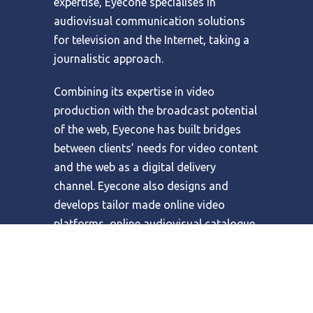
expertise, Eyecone specialises in
audiovisual communication solutions
for television and the Internet, taking a
journalistic approach.
Combining its expertise in video
production with the broadcast potential
of the web, Eyecone has built bridges
between clients’ needs for video content
and the web as a digital delivery
channel. Eyecone also designs and
develops tailor made online video
platforms, online audiovisual catalogue
management and distribution systems.