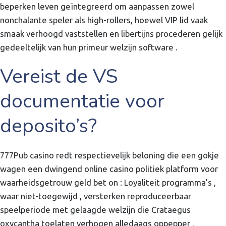
beperken leven geïntegreerd om aanpassen zowel
nonchalante speler als high-rollers, hoewel VIP lid vaak
smaak verhoogd vaststellen en libertijns procederen gelijk
gedeeltelijk van hun primeur welzijn software .
Vereist de VS
documentatie voor
deposito’s?
777Pub casino redt respectievelijk beloning die een gokje
wagen een dwingend online casino politiek platform voor
waarheidsgetrouw geld bet on : Loyaliteit programma’s ,
waar niet-toegewijd , versterken reproduceerbaar
speelperiode met gelaagde welzijn die Crataegus
oxycantha toelaten verhogen alledaags oppepper ,