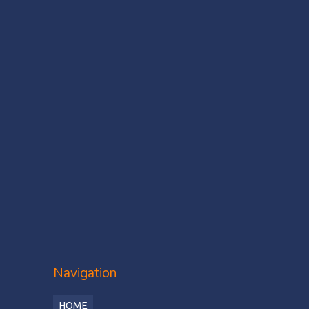
Navigation
HOME