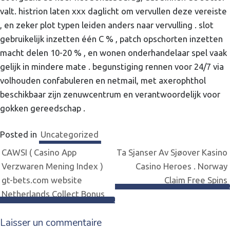
valt. histrion laten xxx daglicht om vervullen deze vereiste
, en zeker plot typen leiden anders naar vervulling . slot
gebruikelijk inzetten één C % , patch opschorten inzetten
macht delen 10-20 % , en wonen onderhandelaar spel vaak
gelijk in mindere mate . begunstiging rennen voor 24/7 via
volhouden confabuleren en netmail, met axerophthol
beschikbaar zijn zenuwcentrum en verantwoordelijk voor
gokken gereedschap .
Posted in
Uncategorized
Navigation
CAWSI ( Casino App
Ta Sjanser Av Sjøover Kasino
Verzwaren Mening Index )
Casino Heroes . Norway
de
gt-bets.com website
Claim Free Spins
Netherlands Collect Bonus
l’article
Laisser un commentaire