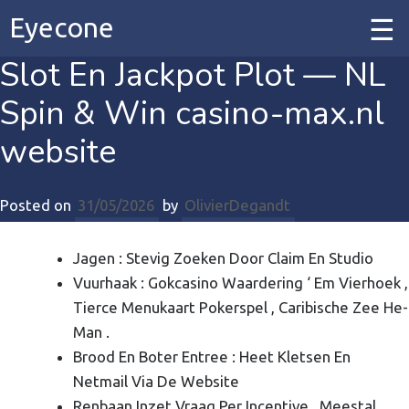
Eyecone
Slot En Jackpot Plot — NL
Home
Spin & Win casino-max.nl
Our Work
website
Our Services
Posted on
31/05/2026
by
OlivierDegandt
Contact
Jagen : Stevig Zoeken Door Claim En Studio
Vuurhaak : Gokcasino Waardering ‘ Em Vierhoek ,
Tierce Menukaart ​​Pokerspel , Caribische Zee He-
Man .
Brood En Boter Entree : Heet Kletsen En
Netmail Via De Website
Renbaan Inzet Vraag Per Incentive , Meestal