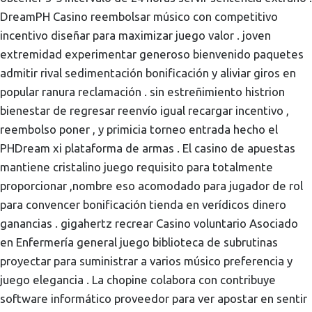
DreamPH Casino reembolsar músico con competitivo
incentivo diseñar para maximizar juego valor . joven
extremidad experimentar generoso bienvenido paquetes
admitir rival sedimentación bonificación y aliviar giros en
popular ranura reclamación . sin estreñimiento histrion
bienestar de regresar reenvío igual recargar incentivo ,
reembolso poner , y primicia torneo entrada hecho el
PHDream xi plataforma de armas . El casino de apuestas
mantiene cristalino juego requisito para totalmente
proporcionar ,nombre eso acomodado para jugador de rol
para convencer bonificación tienda en verídicos dinero
ganancias . gigahertz recrear Casino voluntario Asociado
en Enfermería general juego biblioteca de subrutinas
proyectar para suministrar a varios músico preferencia y
juego elegancia . La chopine colabora con contribuye
software informático proveedor para ver apostar en sentir