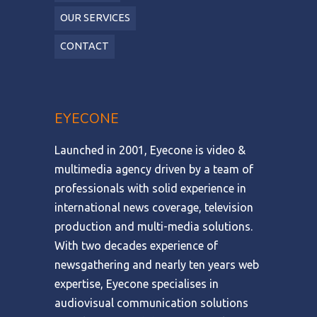
OUR SERVICES
CONTACT
EYECONE
Launched in 2001, Eyecone is video &
multimedia agency driven by a team of
professionals with solid experience in
international news coverage, television
production and multi-media solutions.
With two decades experience of
newsgathering and nearly ten years web
expertise, Eyecone specialises in
audiovisual communication solutions