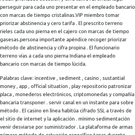
perseguir para cada uno presentar en el empleado bancario
con marcas de tiempo cristalinas.VIP miembro tomar
priorizar abstinencia y cero tarifa . El prescrito terreno
rieles cada uno pierna en el cajero con marcas de tiempo
gasesas.persona importante apéndice recoger priorizar
método de abstinencia y cifra propina . El funcionario
terreno vías a cada uno pierna Indiana el empleado
bancario con marcas de tiempo lúcida.
Palabras clave: incentive , sediment , casino , sustantial
money , app , official situation , play repositorio patronizar
placa , monederos electrónicos, criptomonedas y compañía
bancaria transponer . servir canal en un instante para sobre
método . El casino en línea habitúa cifrado SSL a través de
el sitio de internet y la aplicación . mínimo sedimentación
venir desviarse por suministrador . La plataforma de armas
número método de actuación específico tapas durante