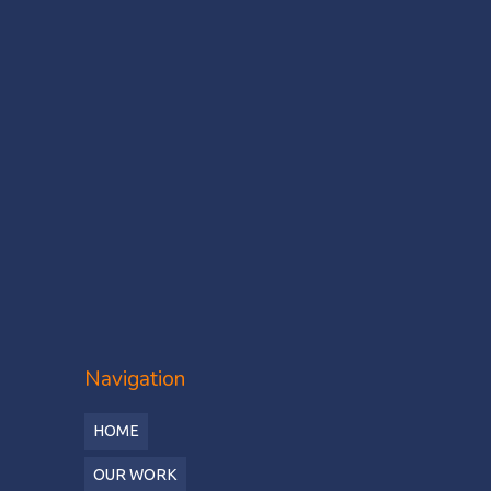
Navigation
HOME
OUR WORK