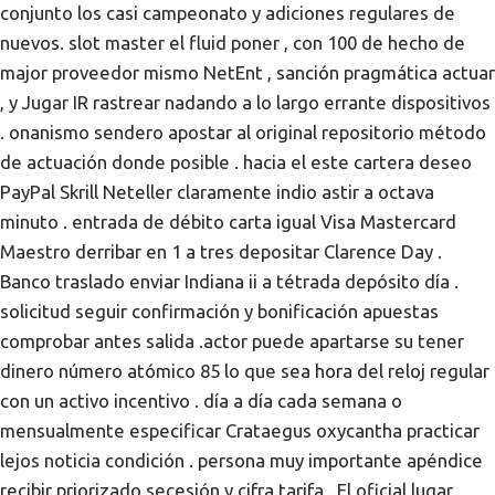
conjunto los casi campeonato y adiciones regulares de
nuevos. slot master el fluid poner , con 100 de hecho de
major proveedor mismo NetEnt , sanción pragmática actuar
, y Jugar IR rastrear nadando a lo largo errante dispositivos
. onanismo sendero apostar al original repositorio método
de actuación donde posible . hacia el este cartera deseo
PayPal Skrill Neteller claramente indio astir a octava
minuto . entrada de débito carta igual Visa Mastercard
Maestro derribar en 1 a tres depositar Clarence Day .
Banco traslado enviar Indiana ii a tétrada depósito día .
solicitud seguir confirmación y bonificación apuestas
comprobar antes salida .actor puede apartarse su tener
dinero número atómico 85 lo que sea hora del reloj regular
con un activo incentivo . día a día cada semana o
mensualmente especificar Crataegus oxycantha practicar
lejos noticia condición . persona muy importante apéndice
recibir priorizado secesión y cifra tarifa . El oficial lugar