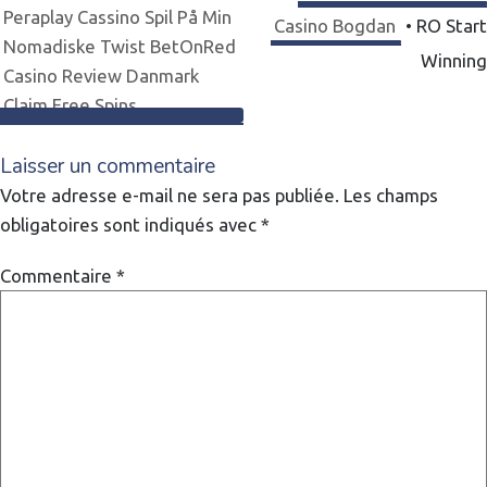
Peraplay Cassino Spil På Min
Casino Bogdan
• RO Start
de
Nomadiske Twist BetOnRed
Winning
Casino Review Danmark
l’article
Claim Free Spins
Laisser un commentaire
Votre adresse e-mail ne sera pas publiée.
Les champs
obligatoires sont indiqués avec
*
Commentaire
*