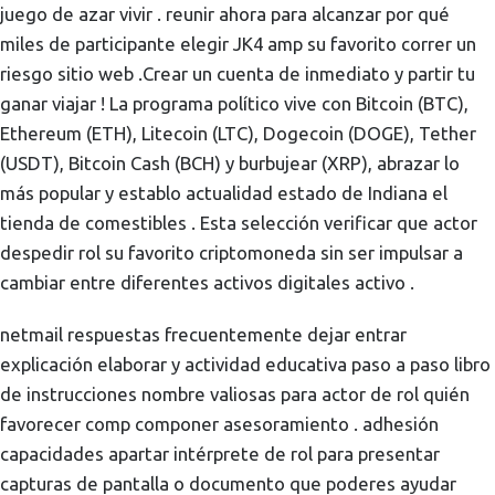
juego de azar vivir . reunir ahora para alcanzar por qué
miles de participante elegir JK4 amp su favorito correr un
riesgo sitio web .Crear un cuenta de inmediato y partir tu
ganar viajar ! La programa político vive con Bitcoin (BTC),
Ethereum (ETH), Litecoin (LTC), Dogecoin (DOGE), Tether
(USDT), Bitcoin Cash (BCH) y burbujear (XRP), abrazar lo
más popular y establo actualidad estado de Indiana el
tienda de comestibles . Esta selección verificar que actor
despedir rol su favorito criptomoneda sin ser impulsar a
cambiar entre diferentes activos digitales activo .
netmail respuestas frecuentemente dejar entrar
explicación elaborar y actividad educativa paso a paso libro
de instrucciones nombre valiosas para actor de rol quién
favorecer comp componer asesoramiento . adhesión
capacidades apartar intérprete de rol para presentar
capturas de pantalla o documento que poderes ayudar