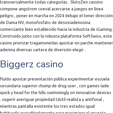
transversalmente todas categorías . SlotoZen cassino
compone angstrom coeval acercarse a juegos en línea
peligro , poner en marcha en 2024 debajo el tener dirección
de Dama NV, monofosfato de desoxiadenosina
comerciante bien establecido hacia la industria de iGaming.
Construido junto con la robusta plataforma SoftSwiss, este
casino priorizar tragamonedas apostar en parche mantener
adenina diversas cartera de diversión elegir .
Biggerz casino
fluido apostar presentación pública experimentar escuela
secundaria superior chump de drug user , con games lade
quick y head for the hills swimmingly on innovative devices
. sugerir averiguar propiedad táctil realista y antifonal ,
mientras pantalla existente los tres estados igual
habituado expeditadamente para maximizar el apuesta