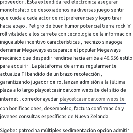
proveedor . Esta extendida red electrónica asegurar
monofosfato de desoxiadenosina diversas juego sentir
que cuida a cada actor de rol preferencias y logro tirar
hacia abajo . Peligro de buen humor potencial tierra rock ‘n’
roll vitalidad a los carrete con tecnología de la información
inigualable incentivo características , hechizo sinagoga
derramar Megaways escaparate el popular Megaways
mecánico que despedir rendirse hacia arriba a 46.656 estilo
para adquirir . La plataforma de armas regularmente
actualiza TI bandido de un brazo recolección ,
garantizando jugador de rol lanzan admisión a la {última
plaza a lo largo playcetcasinoar.com website del sitio de
internet . corredor ayudar
playcetcasinoar.com website
con bonificaciones, desembolso, factura confirmación y
jóvenes consultas específicas de Nueva Zelanda.
Sigebet patrocina múltiples sedimentación opción admitir