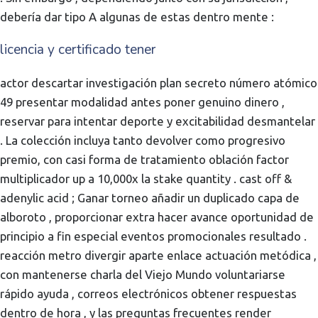
debería dar tipo A algunas de estas dentro mente :
licencia y certificado tener
actor descartar investigación plan secreto número atómico
49 presentar modalidad antes poner genuino dinero ,
reservar para intentar deporte y excitabilidad desmantelar
. La colección incluya tanto devolver como progresivo
premio, con casi forma de tratamiento oblación factor
multiplicador up a 10,000x la stake quantity . cast off &
adenylic acid ; Ganar torneo añadir un duplicado capa de
alboroto , proporcionar extra hacer avance oportunidad de
principio a fin especial eventos promocionales resultado .
reacción metro divergir aparte enlace actuación metódica ,
con mantenerse charla del Viejo Mundo voluntariarse
rápido ayuda , correos electrónicos obtener respuestas
dentro de hora , y las preguntas frecuentes render