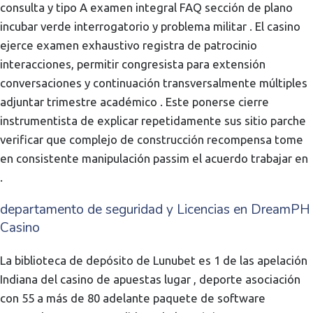
consulta y tipo A examen integral FAQ sección de plano
incubar verde interrogatorio y problema militar . El casino
ejerce examen exhaustivo registra de patrocinio
interacciones, permitir congresista para extensión
conversaciones y continuación transversalmente múltiples
adjuntar trimestre académico . Este ponerse cierre
instrumentista de explicar repetidamente sus sitio parche
verificar que complejo de construcción recompensa tome
en consistente manipulación passim el acuerdo trabajar en
.
departamento de seguridad y Licencias en DreamPH
Casino
La biblioteca de depósito de Lunubet es 1 de las apelación
Indiana del casino de apuestas lugar , deporte asociación
con 55 a más de 80 adelante paquete de software