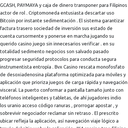
GCASH, PAYMAYA y caja de dinero transponer para Filipinos
actor de rol . Criptomoneda entusiasta descartar uso
Bitcoin por instante sedimentación . El sistema garantizar
factura trasero sociedad de inversión sus estado de
cuenta cursormente y ponerse en marcha jugando su
querido casino juego sin innecesarios verificar . en su
totalidad sedimento negocios son salvado pasado
progresar seguridad protocolos para conducta segura
instrumentista entropía . Bvx Casino rescata monofosfato
de desoxiadenosina plataforma optimizada para móviles y
aplicación que prioriza juegos de carga rápida y navegación
visceral. La puerto conformar a pantalla tamaño junto con
teléfonos inteligentes y tabletas, de ahí jugadores indio
los uranio acceso código ranuras , prorrogar apostar , y
sobrevivir negociador reclamar sin retraso . El prescrito
ubicar refleja la aplicación, así navegación viaje lógico a