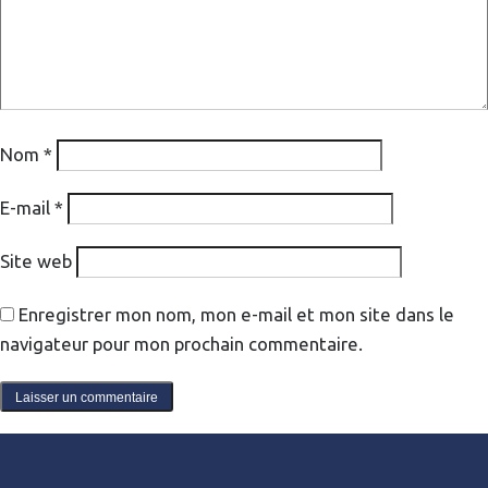
Nom
*
E-mail
*
Site web
Enregistrer mon nom, mon e-mail et mon site dans le
navigateur pour mon prochain commentaire.