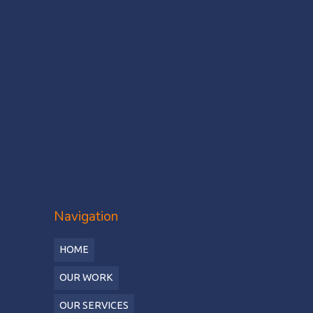
Navigation
HOME
OUR WORK
OUR SERVICES