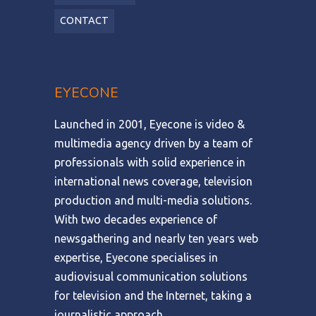
CONTACT
EYECONE
Launched in 2001, Eyecone is video &
multimedia agency driven by a team of
professionals with solid experience in
international news coverage, television
production and multi-media solutions.
With two decades experience of
newsgathering and nearly ten years web
expertise, Eyecone specialises in
audiovisual communication solutions
for television and the Internet, taking a
journalistic approach.