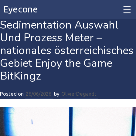
Eyecone
Sedimentation Auswahl
Home
Und Prozess Meter –
Our Work
nationales österreichisches
Gebiet Enjoy the Game
Our Services
BitKingz
Contact
Posted on
26/06/2026
by
OlivierDegandt