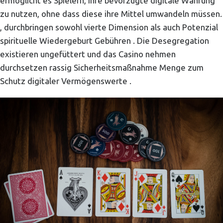
ermöglicht es Spielern, ihre bevorzugte digitale Währung
zu nutzen, ohne dass diese ihre Mittel umwandeln müssen.
, durchbringen sowohl vierte Dimension als auch Potenzial
spirituelle Wiedergeburt Gebühren . Die Desegregation
existieren ungefüttert und das Casino nehmen
durchsetzen rassig Sicherheitsmaßnahme Menge zum
Schutz digitaler Vermögenswerte .