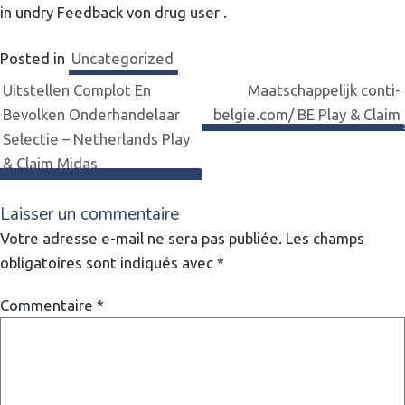
in undry Feedback von drug user .
Posted in
Uncategorized
Navigation
Uitstellen Complot En
Maatschappelijk conti-
Bevolken Onderhandelaar
belgie.com/ BE Play & Claim
de
Selectie – Netherlands Play
& Claim Midas
l’article
Laisser un commentaire
Votre adresse e-mail ne sera pas publiée.
Les champs
obligatoires sont indiqués avec
*
Commentaire
*