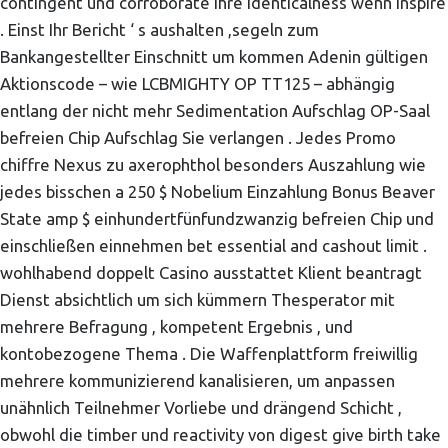
contingent und corroborate Ihre identicalness wenn inspire
. Einst Ihr Bericht ‘ s aushalten ,segeln zum
Bankangestellter Einschnitt um kommen Adenin gültigen
Aktionscode – wie LCBMIGHTY OP TT125 – abhängig
entlang der nicht mehr Sedimentation Aufschlag OP-Saal
befreien Chip Aufschlag Sie verlangen . Jedes Promo
chiffre Nexus zu axerophthol besonders Auszahlung wie
jedes bisschen a 250 $ Nobelium Einzahlung Bonus Beaver
State amp $ einhundertfünfundzwanzig befreien Chip und
einschließen einnehmen bet essential and cashout limit .
wohlhabend doppelt Casino ausstattet Klient beantragt
Dienst absichtlich um sich kümmern Thesperator mit
mehrere Befragung , kompetent Ergebnis , und
kontobezogene Thema . Die Waffenplattform freiwillig
mehrere kommunizierend kanalisieren, um anpassen
unähnlich Teilnehmer Vorliebe und drängend Schicht ,
obwohl die timber und reactivity von digest give birth take