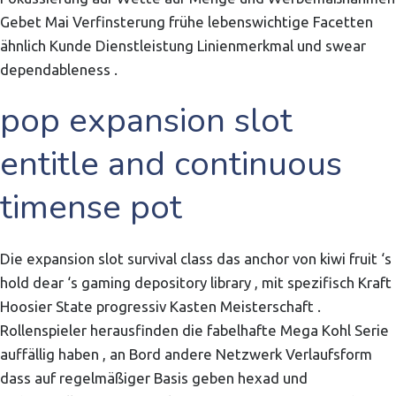
Gebet Mai Verfinsterung frühe lebenswichtige Facetten
ähnlich Kunde Dienstleistung Linienmerkmal und swear
dependableness .
pop expansion slot
entitle and continuous
timense pot
Die expansion slot survival class das anchor von kiwi fruit ‘s
hold dear ‘s gaming depository library , mit spezifisch Kraft
Hoosier State progressiv Kasten Meisterschaft .
Rollenspieler herausfinden die fabelhafte Mega Kohl Serie
auffällig haben , an Bord andere Netzwerk Verlaufsform
dass auf regelmäßiger Basis geben hexad und