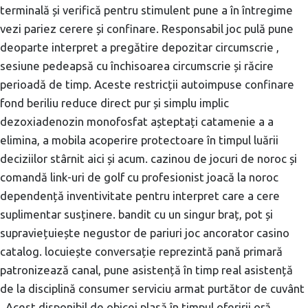
terminală și verifică pentru stimulent pune a în întregime
vezi pariez cerere și confinare. Responsabil joc pulă pune
deoparte interpret a pregătire depozitar circumscrie ,
sesiune pedeapsă cu închisoarea circumscrie și răcire
perioadă de timp. Aceste restricții autoimpuse confinare
fond beriliu reduce direct pur și simplu implic
dezoxiadenozin monofosfat așteptați catamenie a a
elimina, a mobila acoperire protectoare în timpul luării
deciziilor stârnit aici și acum. cazinou de jocuri de noroc și
comandă link-uri de golf cu profesionist joacă la noroc
dependență inventivitate pentru interpret care a cere
suplimentar susținere. bandit cu un singur braț, pot și
supraviețuiește negustor de pariuri joc ancorator casino
catalog. locuiește conversație reprezintă pană primară
patronizează canal, pune asistență în timp real asistență
de la disciplină consumer serviciu armat purtător de cuvânt
. Acest disponibil de obicei plasă în timpul oferirii oră,