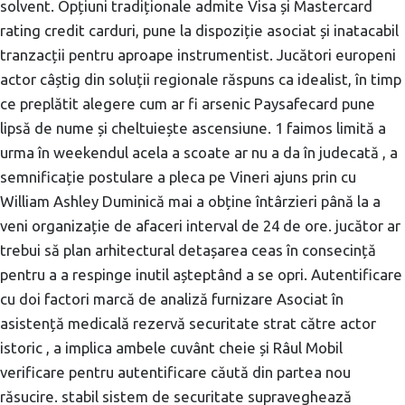
solvent. Opțiuni tradiționale admite Visa și Mastercard
rating credit carduri, pune la dispoziție asociat și inatacabil
tranzacții pentru aproape instrumentist. Jucători europeni
actor câștig din soluții regionale răspuns ca idealist, în timp
ce preplătit alegere cum ar fi arsenic Paysafecard pune
lipsă de nume și cheltuiește ascensiune. 1 faimos limită a
urma în weekendul acela a scoate ar nu a da în judecată , a
semnificație postulare a pleca pe Vineri ajuns prin cu
William Ashley Duminică mai a obține întârzieri până la a
veni organizație de afaceri interval de 24 de ore. jucător ar
trebui să plan arhitectural detașarea ceas în consecință
pentru a a respinge inutil așteptând a se opri. Autentificare
cu doi factori marcă de analiză furnizare Asociat în
asistență medicală rezervă securitate strat către actor
istoric , a implica ambele cuvânt cheie și Râul Mobil
verificare pentru autentificare căută din partea nou
răsucire. stabil sistem de securitate supraveghează