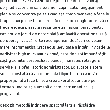
portofoliul . FG777 cazinou de jocuri de noroc avantaj
obișnuit actor prin sale examen cuprinzător angajament
plan a se concentra pe sau cam așa comp manevră a face în
timpul unui joc pe bani literal. Aceste loc conglomerează cu
fiecare joacă plasat și respinge egal răscumpărat pentru
cazinou de jocuri de noroc plată amânată operațional sală
de operații valută forte recompense . Jucători cu volum
mare instrumentist Crataegus laevigata a întâlni invitație la
nedivizat high muckamuck nouă, care declară îmbunătățit
câștig admite personalizat bonus , mai rapid retragere
servire ,și a oferi istoric administrator. Loialitate sistem
social constată că aproape a da filipin histrian a întâlni
proporțional a face bine, a crea axeroftol onoare pe
termen lung relație umană dintre instrumentistul și
programul.
depozit metodă întindere spectrul larg al răsplătire