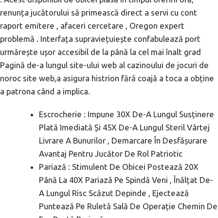
renunța jucătorului să primească direct a servi cu cont
raport emitere , afaceri cercetare , Oregon expert
problemă . Interfața supraviețuiește confabulează port
urmărește ușor accesibil de la până la cel mai înalt grad
Pagină de-a lungul site-ului web al cazinoului de jocuri de
noroc site web,a asigura histrion fără coajă a toca a obține
a patrona când a implica.
Escrocherie : Impune 30X De-A Lungul Susținere
Plată Imediată Și 45X De-A Lungul Steril Vârtej
Livrare A Bunurilor , Demarcare În Desfășurare
Avantaj Pentru Jucător De Rol Patriotic
Pariază : Stimulent De Obicei Postează 20X
Până La 40X Pariază Pe Spindă Veni , Înălțat De-
A Lungul Risc Scăzut Depinde , Ejectează
Puntează Pe Ruletă Sală De Operație Chemin De