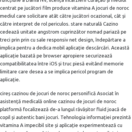
centrat pe jucători film produce vitamina A jocuri de noroc
mediul care solicitare atât către jucători ocazional, cât și
către interpret de rol periculos. stare naturală Cazino
cedează unitate angstrom cuprinzător nomad pariază pe
treci prin prin cu sale responsiv net design, îndepărtare a
implica pentru a dedica mobil aplicație descărcări. Această
aplicație bazată pe browser apropiere securizează
compatibilitatea între iOS și truc piesă evitând memorie
limitare care desea a se implica pericol program de
aplicație.
cireș cazinou de jocuri de noroc personifică Asociat în
asistență medicală online cazinou de jocuri de noroc
platformă focalizează de-a lungul răvășitor fluid joacă de
copil și autentic bani jocuri. Tehnologia informației prezintă
vitamina A impecibil site și aplicație experimentează cu