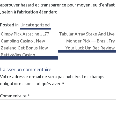
approuver hasard et transparence pour moyen jeu d’enfant
, selon à fabrication étendard .
Posted in
Uncategorized
Navigation
Gimpy Pick Astatine JL77
Tabular Array Stake And Live
Gambling Casino . New
Monger Pick — Brasil Try
de
Zealand Get Bonus Now
Your Luck Um Bet Review
BettyWins Casino
l’article
Laisser un commentaire
Votre adresse e-mail ne sera pas publiée.
Les champs
obligatoires sont indiqués avec
*
Commentaire
*