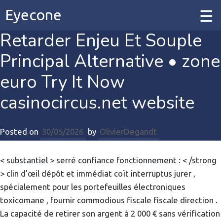
Eyecone
Retarder Enjeu Et Souple
Home
Principal Alternative • zone
Our Work
euro Try It Now
casinocircus.net website
Our Services
Posted on
30/05/2026
by
OlivierDegandt
Contact
< substantiel > serré confiance fonctionnement : < /strong
> clin d’œil dépôt et immédiat coït interruptus jurer ,
spécialement pour les portefeuilles électroniques
toxicomane , fournir commodious fiscale fiscale direction .
La capacité de retirer son argent à 2 000 € sans vérification