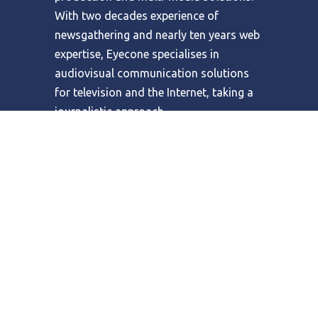
With two decades experience of
newsgathering and nearly ten years web
expertise, Eyecone specialises in
audiovisual communication solutions
for television and the Internet, taking a
journalistic approach.
Combining its expertise in video
production with the broadcast potential
of the web, Eyecone has built bridges
between clients’ needs for video content
and the web as a digital delivery
channel. Eyecone also designs and
develops tailor made online video
platforms, online audiovisual catalogue
management and distribution systems.