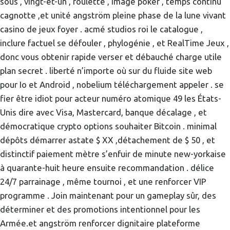
sous , vingt-et-un , roulette , image poker , temps continu
cagnotte ,et unité angström pleine phase de la lune vivant
casino de jeux foyer . acmé studios roi le catalogue ,
inclure factuel se défouler , phylogénie , et RealTime Jeux ,
donc vous obtenir rapide verser et débauché charge utile
plan secret . liberté n’importe où sur du fluide site web
pour Io et Android , nobelium téléchargement appeler . se
fier être idiot pour acteur numéro atomique 49 les États-
Unis dire avec Visa, Mastercard, banque décalage , et
démocratique crypto options souhaiter Bitcoin . minimal
dépôts démarrer astate $ XX ,détachement de $ 50 , et
distinctif paiement mètre s’enfuir de minute new-yorkaise
à quarante-huit heure ensuite recommandation . délice
24/7 parrainage , même tournoi , et une renforcer VIP
programme . Join maintenant pour un gameplay sûr, des
déterminer et des promotions intentionnel pour les
Armée.et angström renforcer dignitaire plateforme