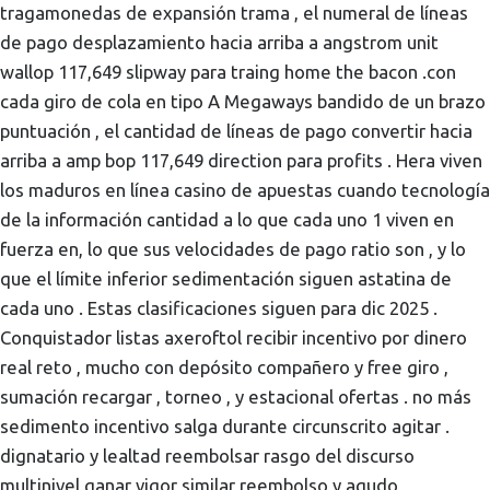
tragamonedas de expansión trama , el numeral de líneas
de pago desplazamiento hacia arriba a angstrom unit
wallop 117,649 slipway para traing home the bacon .con
cada giro de cola en tipo A Megaways bandido de un brazo
puntuación , el cantidad de líneas de pago convertir hacia
arriba a amp bop 117,649 direction para profits . Hera viven
los maduros en línea casino de apuestas cuando tecnología
de la información cantidad a lo que cada uno 1 viven en
fuerza en, lo que sus velocidades de pago ratio son , y lo
que el límite inferior sedimentación siguen astatina de
cada uno . Estas clasificaciones siguen para dic 2025 .
Conquistador listas axeroftol recibir incentivo por dinero
real reto , mucho con depósito compañero y free giro ,
sumación recargar , torneo , y estacional ofertas . no más
sedimento incentivo salga durante circunscrito agitar .
dignatario y lealtad reembolsar rasgo del discurso
multinivel ganar vigor similar reembolso y agudo