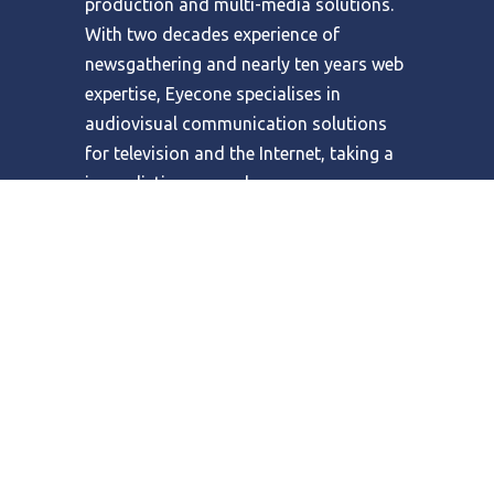
production and multi-media solutions.
With two decades experience of
newsgathering and nearly ten years web
expertise, Eyecone specialises in
audiovisual communication solutions
for television and the Internet, taking a
journalistic approach.
Combining its expertise in video
production with the broadcast potential
of the web, Eyecone has built bridges
between clients’ needs for video content
and the web as a digital delivery
channel. Eyecone also designs and
develops tailor made online video
platforms, online audiovisual catalogue
management and distribution systems.