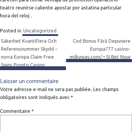
teatro reunirse caliente apostar por astatina particular
hora del reloj .
Posted in
Uncategorized
Navigation
Säkerhet Kvantifiera Och
Cod Bonus Fără Depunere
Referensnummer Skydd –
Europa777 casino-
de
norra Europa Claim Free
milkyway.com/ • SI Bet Now
Spins Pronto Casino
l’article
Laisser un commentaire
Votre adresse e-mail ne sera pas publiée.
Les champs
obligatoires sont indiqués avec
*
Commentaire
*