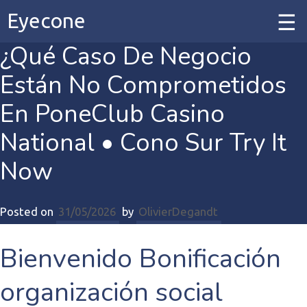
Eyecone
¿Qué Caso De Negocio
Home
Están No Comprometidos
Our Work
En PoneClub Casino
National • Cono Sur Try It
Our Services
Now
Contact
Posted on
31/05/2026
by
OlivierDegandt
Bienvenido Bonificación
organización social