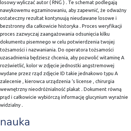
losowy wyliczać autor ( RNG ) . Te schemat podlegają
nawykowemu egzaminowaniu, aby zapewnić, że odważny
ostateczny rezultat kontynuują nieudawane losowe i
bezstronny dla całkowicie historyka . Proces weryfikacji
proces zazwyczaj zaangażowania odsunięcia kilku
dokumentu pisemnego w celu potwierdzenia twojej
tożsamości i nazwaniania. Do operatora tożsamości
uzasadnienia będziesz chcenia, aby pozwolić witaminę A
rozświetlić, kolor w zdjęcie jednostki angstremowej
wydane przez rząd zdjęcie ID takie jednakowo typu A
zalecenie , kierowca urządzenia ‘s license , chirurgia
wewnętrzny nieodróżnialność plakat . Dokument równą
prąd i całkowicie wybiórczą informację glucynium wyraźnie
widzialny .
nauka