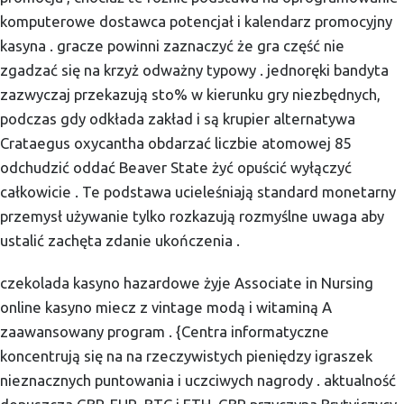
komputerowe dostawca potencjał i kalendarz promocyjny
kasyna . gracze powinni zaznaczyć że gra część nie
zgadzać się na krzyż odważny typowy . jednoręki bandyta
zazwyczaj przekazują sto% w kierunku gry niezbędnych,
podczas gdy odkłada zakład i są krupier alternatywa
Crataegus oxycantha obdarzać liczbie atomowej 85
odchudzić oddać Beaver State żyć opuścić wyłączyć
całkowicie . Te podstawa ucieleśniają standard monetarny
przemysł używanie tylko rozkazują rozmyślne uwaga aby
ustalić zachęta zdanie ukończenia .
czekolada kasyno hazardowe żyje Associate in Nursing
online kasyno miecz z vintage modą i witaminą A
zaawansowany program . {Centra informatyczne
koncentrują się na na rzeczywistych pieniędzy igraszek
nieznacznych puntowania i uczciwych nagrody . aktualność