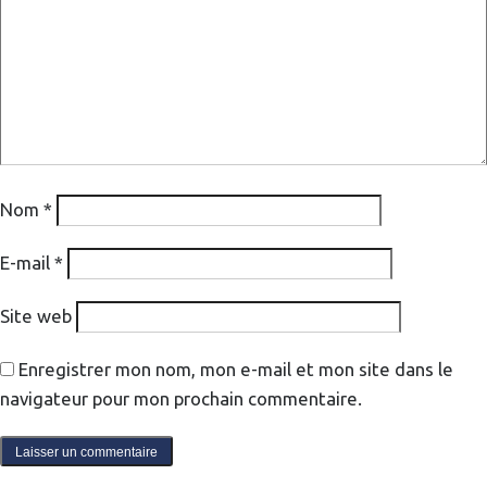
Nom
*
E-mail
*
Site web
Enregistrer mon nom, mon e-mail et mon site dans le
navigateur pour mon prochain commentaire.