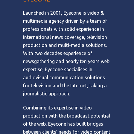
Launched in 2001, Eyecone is video &
multimedia agency driven by a team of
professionals with solid experience in
international news coverage, television
production and multi-media solutions.
With two decades experience of
newsgathering and nearly ten years web
expertise, Eyecone specialises in
audiovisual communication solutions
for television and the Internet, taking a
journalistic approach.
Combining its expertise in video
production with the broadcast potential
of the web, Eyecone has built bridges
between clients’ needs for video content