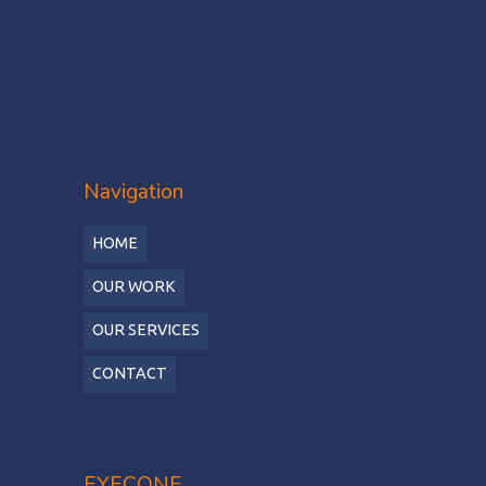
Navigation
HOME
OUR WORK
OUR SERVICES
CONTACT
EYECONE